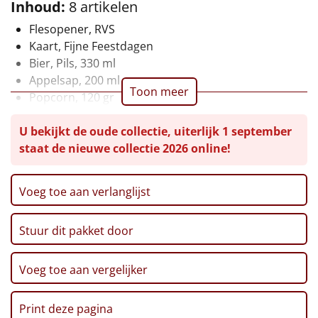
Inhoud:
8 artikelen
Leuke
Flesopener, RVS
Kaart, Fijne Feestdagen
Goedkope
Bier, Pils, 330 ml
Appelsap, 200 ml
Uniek
Toon meer
Popcorn, 120 gr
Ribbelchips, 90 gr
Alle thema's
U bekijkt de oude collectie, uiterlijk 1 september
Cookie, 'Choco & Hazelnoot', 135 gr
staat de nieuwe collectie 2026 online!
Verpakt in een feestelijke kerstdoos
Artikel
Hitster
NIEUW
Voeg toe aan verlanglijst
Pizzarette
Stuur dit pakket door
Tas
Voeg toe aan vergelijker
Wake up light
NIEUW
Print deze pagina