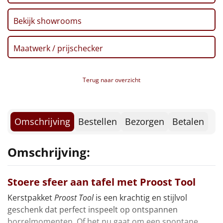
Borrelplank
Bekijk showrooms
Warmtekussen
NIEUW
Maatwerk / prijschecker
Slowcooker
POPULAIR
Noodradio
NIEUW
Terug naar overzicht
Deken (fleece plaid)
Omschrijving
Bestellen
Bezorgen
Betalen
Alle artikelen
Overige
Omschrijving:
Ideeën
Stoere sfeer aan tafel met Proost Tool
Personeel
Kerstpakket
Proost Tool
is een krachtig en stijlvol
geschenk dat perfect inspeelt op ontspannen
Doe het zelf
borrelmomenten. Of het nu gaat om een spontane