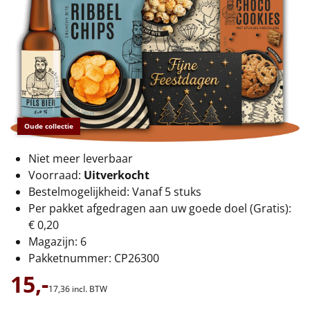
€75 tot €100
€100 en hoger
Alle kerstpakketten 2026
Thema
Oude collectie
Origineel
Niet meer leverbaar
Rituals
Voorraad:
Uitverkocht
Bestelmogelijkheid: Vanaf 5 stuks
Luxe
Per pakket afgedragen aan uw goede doel (Gratis):
€ 0,20
Mannen
Magazijn: 6
Pakketnummer: CP26300
Vrouwen
15,-
17,
36
incl. BTW
Duurzaam