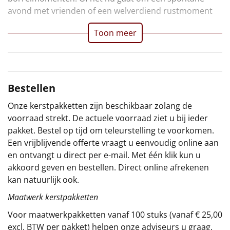
avond met vrienden of een welverdiend rustmoment
Sinterklaaspakketten
Toon meer
Particulier
Kerstgeschenken 2026
Bestellen
Relatiegeschenken
Onze kerstpakketten zijn beschikbaar zolang de
Cadeaubon
voorraad strekt. De actuele voorraad ziet u bij ieder
pakket. Bestel op tijd om teleurstelling te voorkomen.
Per stuk
Een vrijblijvende offerte vraagt u eenvoudig online aan
en ontvangt u direct per e-mail. Met één klik kun u
Alle overige
akkoord geven en bestellen. Direct online afrekenen
kan natuurlijk ook.
Maatwerk kerstpakketten
Voor maatwerkpakketten vanaf 100 stuks (vanaf € 25,00
excl. BTW per pakket) helpen onze adviseurs u graag.