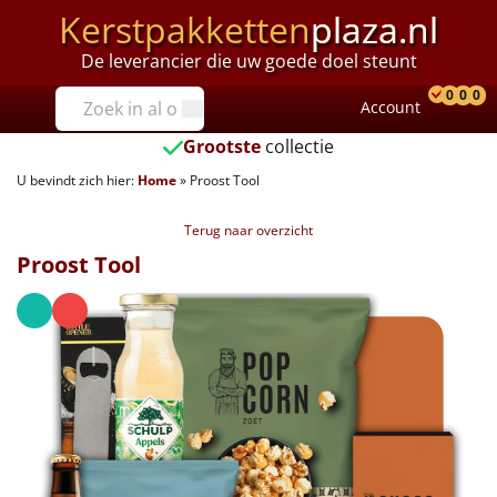
Kerstpakketten
plaza.nl
De leverancier die uw goede doel steunt
Prijzen
0
0
0
Account
Prod
Ver
W
Tot €25
Grootste
collectie
U bevindt zich hier:
Home
»
Proost Tool
€25 tot €35
Terug naar overzicht
€35 tot €40
Proost Tool
€40 tot €45
€45 tot €50
€50 tot €55
€55 tot €75