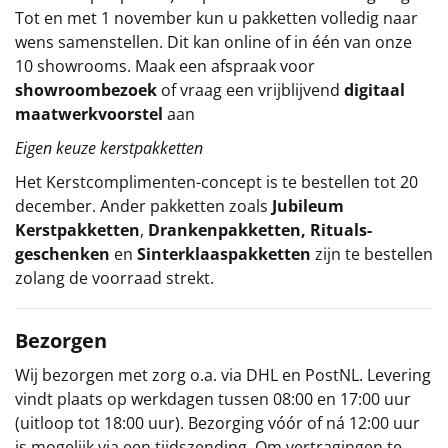
Tot en met 1 november kun u pakketten volledig naar
wens samenstellen. Dit kan online of in één van onze
10 showrooms. Maak een afspraak voor
showroombezoek
of vraag een vrijblijvend
digitaal
maatwerkvoorstel
aan
Eigen keuze kerstpakketten
Het
Kerstcomplimenten
-concept
is te bestellen tot 20
december. Ander pakketten zoals
Jubileum
Kerstpakketten
,
Drankenpakketten
,
Rituals-
geschenken
en
Sinterklaaspakketten
zijn te bestellen
zolang de voorraad strekt.
Bezorgen
Wij bezorgen met zorg o.a. via DHL en PostNL. Levering
vindt plaats op werkdagen tussen 08:00 en 17:00 uur
(uitloop tot 18:00 uur). Bezorging vóór of ná 12:00 uur
is mogelijk via een tijdszending. Om vertragingen te