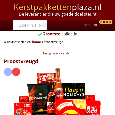
Kerstpakketten
plaza.nl
De leverancier die uw goede doel steunt
Prijzen
0
0
0
Account
Prod
Ver
W
Tot €25
Grootste
collectie
U bevindt zich hier:
Home
»
Proostvreugd
€25 tot €35
Terug naar overzicht
€35 tot €40
Proostvreugd
€40 tot €45
€45 tot €50
€50 tot €55
€55 tot €75