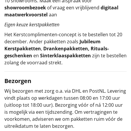
10 showrooms. Maak een afspraak voor
showroombezoek
of vraag een vrijblijvend
digitaal
maatwerkvoorstel
aan
Eigen keuze kerstpakketten
Het
Kerstcomplimenten
-concept
is te bestellen tot 20
december. Ander pakketten zoals
Jubileum
Kerstpakketten
,
Drankenpakketten
,
Rituals-
geschenken
en
Sinterklaaspakketten
zijn te bestellen
zolang de voorraad strekt.
Bezorgen
Wij bezorgen met zorg o.a. via DHL en PostNL. Levering
vindt plaats op werkdagen tussen 08:00 en 17:00 uur
(uitloop tot 18:00 uur). Bezorging vóór of ná 12:00 uur
is mogelijk via een tijdszending. Om vertragingen te
voorkomen, adviseren we om pakketten ruim vóór de
uitreikdatum te laten bezorgen.