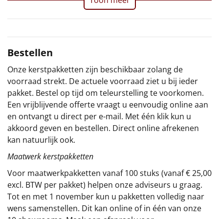
Sinterklaaspakketten
Particulier
Bestellen
Kerstgeschenken 2026
Onze kerstpakketten zijn beschikbaar zolang de
voorraad strekt. De actuele voorraad ziet u bij ieder
Relatiegeschenken
pakket. Bestel op tijd om teleurstelling te voorkomen.
Een vrijblijvende offerte vraagt u eenvoudig online aan
Cadeaubon
en ontvangt u direct per e-mail. Met één klik kun u
akkoord geven en bestellen. Direct online afrekenen
Per stuk
kan natuurlijk ook.
Maatwerk kerstpakketten
Alle overige
Voor maatwerkpakketten vanaf 100 stuks (vanaf € 25,00
excl. BTW per pakket) helpen onze adviseurs u graag.
Tot en met 1 november kun u pakketten volledig naar
wens samenstellen. Dit kan online of in één van onze