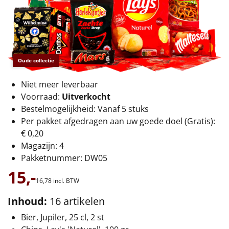
€75 tot €100
€100 en hoger
Alle kerstpakketten 2026
Oude collectie
Thema
Niet meer leverbaar
Voorraad:
Uitverkocht
Origineel
Bestelmogelijkheid: Vanaf 5 stuks
Per pakket afgedragen aan uw goede doel (Gratis):
Rituals
€ 0,20
Magazijn: 4
Luxe
Pakketnummer: DW05
Mannen
15,-
16,
78
incl. BTW
Vrouwen
Inhoud:
16 artikelen
Bier, Jupiler, 25 cl, 2 st
Duurzaam