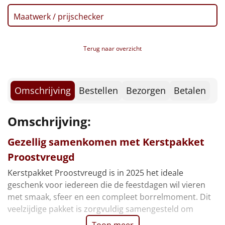
Borrelplank
Maatwerk / prijschecker
Warmtekussen
NIEUW
Terug naar overzicht
Slowcooker
POPULAIR
Noodradio
NIEUW
Omschrijving
Bestellen
Bezorgen
Betalen
Deken (fleece plaid)
Omschrijving:
Alle artikelen
Gezellig samenkomen met Kerstpakket
Overige
Proostvreugd
Ideeën
Kerstpakket Proostvreugd is in 2025 het ideale
geschenk voor iedereen die de feestdagen wil vieren
Personeel
met smaak, sfeer en een compleet borrelmoment. Dit
veelzijdige pakket is zorgvuldig samengesteld om
Doe het zelf
Toon meer