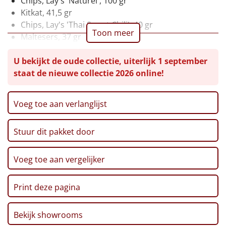
Chips, Lay's 'Naturel', 100 gr
Kitkat, 41,5 gr
Leuke
Chips, Lay's 'Thai Sweet Chili', 40 gr
Toon meer
Maltesers, 37 gr
Goedkope
Harlekijntjes drop, 100 gr
U bekijkt de oude collectie, uiterlijk 1 september
Doritos Bits 'Honey BBQ', 30 gr
Uniek
staat de nieuwe collectie 2026 online!
Mars, 51 gr
Brezels, 70 gr
Alle thema's
Pepermunt, 65 gr
Voeg toe aan verlanglijst
Kerst chocolade, 40 gr
Artikel
Côte d'or, 10 gr, 2 st
Stuur dit pakket door
Hitster
Kerstkaart 'Happy Holidays'
NIEUW
Verpakt in een feestelijke kerstdoos, 31 x 20 x 14 cm
Pizzarette
Voeg toe aan vergelijker
Tas
Print deze pagina
Wake up light
NIEUW
Bekijk showrooms