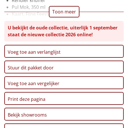
Rendier knuffel
Pul Mok, 350 ml
Leuke
Toon meer
Kaart, Fijne Feestdagen
Theelichthouder, 2 st
Goedkope
U bekijkt de oude collectie, uiterlijk 1 september
Waxinelichtje, 2 st
staat de nieuwe collectie 2026 online!
Appelsap, 200 ml
Uniek
Thee, 3 smaken, 3 x 4 x 1,5 gr
Maïschips, Sweet Chili, 75 gr
Alle thema's
Voeg toe aan verlanglijst
Cozy Fingers salted caramel
Karamelsnoepjes, 65 gr
Artikel
Stuur dit pakket door
Baguettes, Kaas, 75 gr
Hitster
Verpakt in een feestelijke kerstdoos
NIEUW
Voeg toe aan vergelijker
Pizzarette
Print deze pagina
Tas
Bekijk showrooms
Wake up light
NIEUW