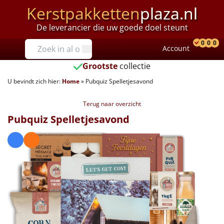
Kerstpakketten
plaza.nl
De leverancier die uw goede doel steunt
Prijzen
0
0
0
Account
Prod
Ver
W
Tot €25
Grootste
collectie
U bevindt zich hier:
Home
»
Pubquiz Spelletjesavond
€25 tot €35
Terug naar overzicht
€35 tot €40
Pubquiz Spelletjesavond
€40 tot €45
€45 tot €50
€50 tot €55
€55 tot €75