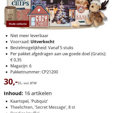
€75 tot €100
€100 en hoger
Oude collectie
Alle kerstpakketten 2026
Niet meer leverbaar
Thema
Voorraad:
Uitverkocht
Bestelmogelijkheid: Vanaf 5 stuks
Origineel
Per pakket afgedragen aan uw goede doel (Gratis):
€ 0,35
Rituals
Magazijn: 6
Pakketnummer: CP21200
Luxe
30,-
35,-
incl. BTW
Mannen
Inhoud:
16 artikelen
Vrouwen
Kaartspel, 'Pubquiz'
Theelichten, 'Secret Message', 8 st
Duurzaam