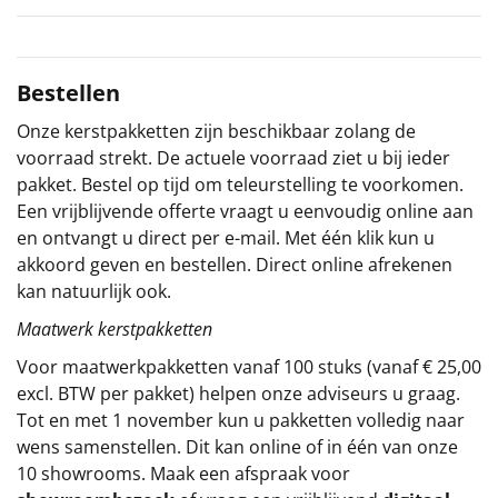
Sinterklaaspakketten
Bestellen
Particulier
Onze kerstpakketten zijn beschikbaar zolang de
Kerstgeschenken 2026
voorraad strekt. De actuele voorraad ziet u bij ieder
pakket. Bestel op tijd om teleurstelling te voorkomen.
Relatiegeschenken
Een vrijblijvende offerte vraagt u eenvoudig online aan
en ontvangt u direct per e-mail. Met één klik kun u
Cadeaubon
akkoord geven en bestellen. Direct online afrekenen
kan natuurlijk ook.
Per stuk
Maatwerk kerstpakketten
Alle overige
Voor maatwerkpakketten vanaf 100 stuks (vanaf € 25,00
excl. BTW per pakket) helpen onze adviseurs u graag.
Tot en met 1 november kun u pakketten volledig naar
wens samenstellen. Dit kan online of in één van onze
10 showrooms. Maak een afspraak voor