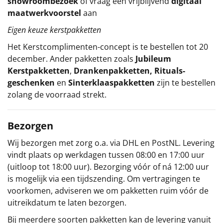
showroombezoek
of vraag een vrijblijvend
digitaal
maatwerkvoorstel
aan
Eigen keuze kerstpakketten
Het
Kerstcomplimenten
-concept
is te bestellen tot 20
december. Ander pakketten zoals
Jubileum
Kerstpakketten
,
Drankenpakketten
,
Rituals-
geschenken
en
Sinterklaaspakketten
zijn te bestellen
zolang de voorraad strekt.
Bezorgen
Wij bezorgen met zorg o.a. via DHL en PostNL. Levering
vindt plaats op werkdagen tussen 08:00 en 17:00 uur
(uitloop tot 18:00 uur). Bezorging vóór of ná 12:00 uur
is mogelijk via een tijdszending. Om vertragingen te
voorkomen, adviseren we om pakketten ruim vóór de
uitreikdatum te laten bezorgen.
Bij meerdere soorten pakketten kan de levering vanuit