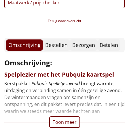
Borrelplank
Maatwerk / prijschecker
Warmtekussen
NIEUW
Terug naar overzicht
Slowcooker
POPULAIR
Noodradio
Omschrijving
Bestellen
Bezorgen
Betalen
NIEUW
Deken (fleece plaid)
Omschrijving:
Alle artikelen
Spelplezier met het Pubquiz kaartspel
Kerstpakket
Pubquiz Spelletjesavond
brengt warmte,
Overige
uitdaging en verbinding samen in één gezellige avond.
Ideeën
De wintermaanden vragen om samenzijn en
ontspanning, en dit pakket levert precies dat. In een tijd
Personeel
waarin we steeds meer waarde hechten aan
Toon meer
Doe het zelf