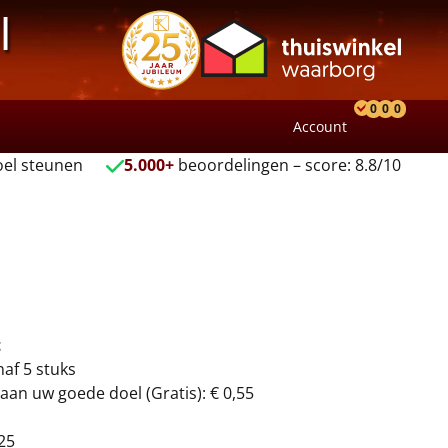
l
0
0
0
Account
Product
Verlang
Wink
el steunen
5.000+
beoordelingen – score: 8.8/10
t
naf 5 stuks
aan uw goede doel (Gratis): € 0,55
25