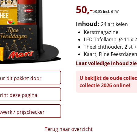
50,-
58,
05
incl. BTW
Inhoud:
24 artikelen
Kerstmagazine
LED Tafellamp, Ø 11 x 
Theelichthouder, 2 st +
Kaart, Fijne Feestdage
Laat volledige inhoud zi
U bekijkt de oude collec
ur dit pakket door
collectie 2026 online!
rint deze pagina
werk / prijschecker
Terug naar overzicht