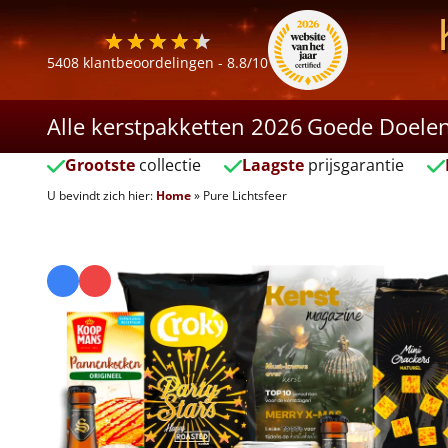
5408
klantbeoordelingen -
8.8
/10
Alle kerstpakketten 2026
Goede Doele
Grootste
collectie
Laagste
prijsgarantie
U bevindt zich hier:
Home
»
Pure Lichtsfeer