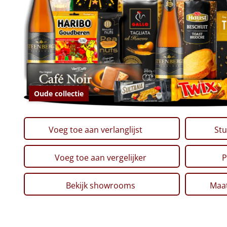
Oude collectie
Voeg toe aan verlanglijst
Stu
Voeg toe aan vergelijker
P
Bekijk showrooms
Maat