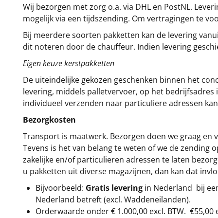
Wij bezorgen met zorg o.a. via DHL en PostNL. Leverin
mogelijk via een tijdszending. Om vertragingen te v
Bij meerdere soorten pakketten kan de levering vanui
dit noteren door de chauffeur. Indien levering gesch
Eigen keuze kerstpakketten
De uiteindelijke gekozen geschenken binnen het con
levering, middels palletvervoer, op het bedrijfsadre
individueel verzenden naar particuliere adressen kan
Bezorgkosten
Transport is maatwerk. Bezorgen doen we graag en va
Tevens is het van belang te weten of we de zending 
zakelijke en/of particulieren adressen te laten bezor
u pakketten uit diverse magazijnen, dan kan dat inv
Bijvoorbeeld:
Gratis levering
in Nederland bij e
Nederland betreft (excl. Waddeneilanden).
Orderwaarde onder €
1.000,00
excl. BTW.
€55,00 