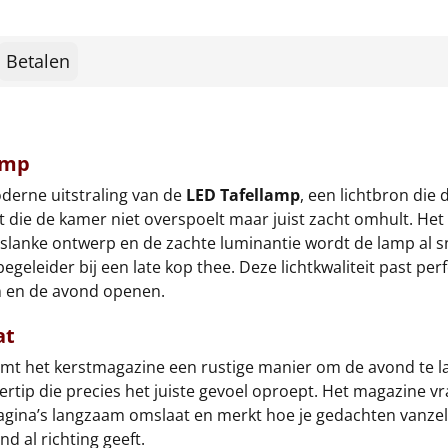
Betalen
amp
derne uitstraling van de
LED Tafellamp
, een lichtbron die
it die de kamer niet overspoelt maar juist zacht omhult. Het
 slanke ontwerp en de zachte luminantie wordt de lamp al s
 begeleider bij een late kop thee. Deze lichtkwaliteit past pe
en en de avond openen.
at
rmt het kerstmagazine een rustige manier om de avond te la
feertip die precies het juiste gevoel oproept. Het magazine 
pagina’s langzaam omslaat en merkt hoe je gedachten vanzel
d al richting geeft.