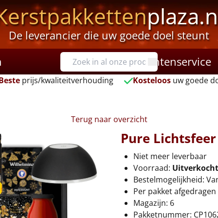
Kerstpakketten
plaza.n
De leverancier die uw goede doel steunt
n
Klantenservice
Beste
prijs/kwaliteitverhouding
Kosteloos
uw goede do
Terug naar overzicht
Pure Lichtsfeer
Niet meer leverbaar
Voorraad:
Uitverkoch
Bestelmogelijkheid: Va
Per pakket afgedragen 
Magazijn: 6
Pakketnummer: CP106