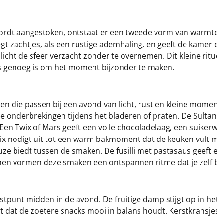
rdt aangestoken, ontstaat er een tweede vorm van warmte. 
egt zachtjes, als een rustige ademhaling, en geeft de kamer 
 licht de sfeer verzacht zonder te overnemen. Dit kleine ri
ies genoeg is om het moment bijzonder te maken.
en die passen bij een avond van licht, rust en kleine mome
e onderbrekingen tijdens het bladeren of praten. De Sultana
en Twix of Mars geeft een volle chocoladelaag, een suikerw
 nodigt uit tot een warm bakmoment dat de keuken vult me
 pauze biedt tussen de smaken. De fusilli met pastasaus geef
n vormen deze smaken een ontspannen ritme dat je zelf b
tpunt midden in de avond. De fruitige damp stijgt op in he
nt dat de zoetere snacks mooi in balans houdt. Kerstkransje