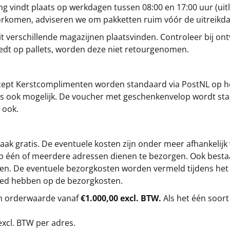
g vindt plaats op werkdagen tussen 08:00 en 17:00 uur (uitl
oorkomen, adviseren we om pakketten ruim vóór de uitreikd
t verschillende magazijnen plaatsvinden. Controleer bij ontv
iedt op pallets, worden deze niet retourgenomen.
cept
Kerstcomplimenten
worden standaard via PostNL op h
s is ook mogelijk. De voucher met geschenkenvelop wordt sta
 ook.
ak gratis. De eventuele kosten zijn onder meer afhankelijk
op één of meerdere adressen dienen te bezorgen. Ook besta
gen. De eventuele bezorgkosten worden vermeld tijdens het be
loed hebben op de bezorgkosten.
en orderwaarde vanaf
€1.000,00 excl. BTW.
Als het één soort
excl. BTW
per adres.