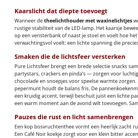
Kaarslicht dat diepte toevoegt
Wanneer de
theelichthouder met waxinelichtjes
wo
rustige stabiliteit van de LED-lamp. Het kaarsje bewe
op een vensterbank of naast je stoel en voelt hoe het
verwachtingsvol voelt: een lichte spanning die prec
Smaken die de lichtsfeer versterken
Pure Lichtsfeer brengt een brede selectie snacks sam
partystars, crackers en pinda’s — zorgen voor luchtig
chocolade en snoepjes voor speelse warmte zorgen. E
pepermunt houdt de balans fris. De pannenkoekenmix
een kruidig accent, terwijl beschuit juist een lichte
een warm moment aan de avond wilt toevoegen. Same
Pauzes die rust en licht samenbrengen
Een kop bosvruchtenthee vormt een heerlijk zacht rus
Een Café Noir koekje zorgt voor een klein bitter acce