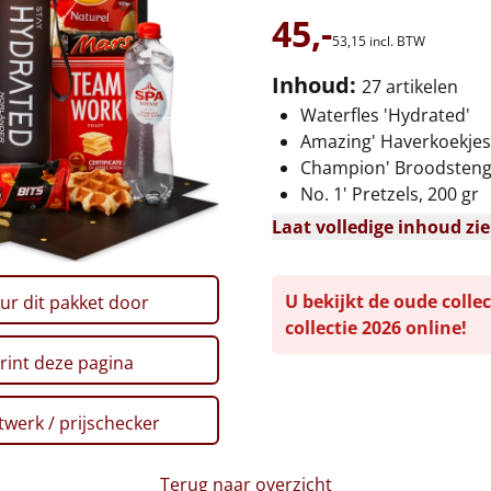
45,-
53,
15
incl. BTW
Inhoud:
27 artikelen
Waterfles 'Hydrated'
Amazing' Haverkoekjes,
Champion' Broodstenge
No. 1' Pretzels, 200 gr
Laat volledige inhoud zi
U bekijkt de oude collec
ur dit pakket door
collectie 2026 online!
rint deze pagina
werk / prijschecker
Terug naar overzicht