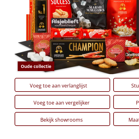
Oude collectie
Voeg toe aan verlanglijst
Stu
Voeg toe aan vergelijker
P
Bekijk showrooms
Maat