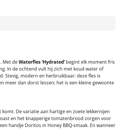
t. Met de
Waterfles ‘Hydrated’
begint elk moment fris
g. In de ochtend vult hij zich met koud water of
d. Stevig, modern en herbruikbaar: deze fles is
en meer dan dorst lessen; het is een kleine gewoonte
t komt. De variatie aan hartige en zoete lekkernijen
e toast en het knapperige tomatenbrood zorgen voor
of een handje Doritos in Honey BBQ-smaak. En wanneer