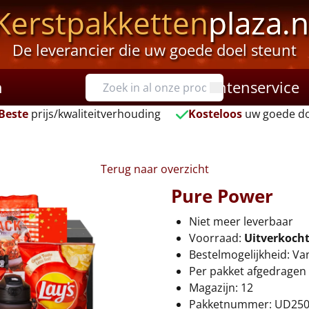
Kerstpakketten
plaza.n
De leverancier die uw goede doel steunt
n
Klantenservice
Beste
prijs/kwaliteitverhouding
Kosteloos
uw goede do
Terug naar overzicht
Pure Power
Niet meer leverbaar
Voorraad:
Uitverkoch
Bestelmogelijkheid: Va
Per pakket afgedragen 
Magazijn: 12
Pakketnummer: UD25