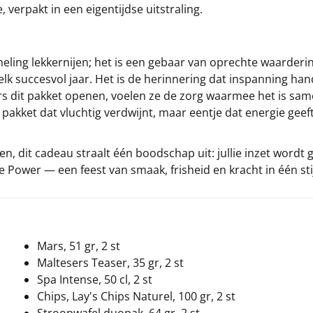
 verpakt in een eigentijdse uitstraling.
eling lekkernijen; het is een gebaar van oprechte waarderi
 elk succesvol jaar. Het is de herinnering dat inspanning h
s dit pakket openen, voelen ze de zorg waarmee het is sa
en pakket dat vluchtig verdwijnt, maar eentje dat energie ge
n, dit cadeau straalt één boodschap uit: jullie inzet wordt
e Power — een feest van smaak, frisheid en kracht in één stij
Mars, 51 gr, 2 st
Maltesers Teaser, 35 gr, 2 st
Spa Intense, 50 cl, 2 st
Chips, Lay's Chips Naturel, 100 gr, 2 st
Stroopwafel duopak, 64 gr, 2 st