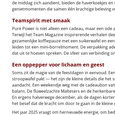
de middag zich aandient, bieden de haverkoekjes en s
genietmomenten die samen één krachtige beleving vo
Teamspirit met smaak
Pure Power is niet alleen een cadeau, maar een ode
Terwijl het Team Magazine inspirerende verhalen dee
gezamenlijke koffiepauze met een suikerwafel en ee
leiden tot een mini-borrelmoment. De verpakking adem
dat uit te hoeven spreken. De sfeer van verbinding on
Een oppepper voor lichaam en geest
Soms zit de magie van de feestdagen in eenvoud. Ee
stroopwafel pakt — het zijn de kleine details die het 
aandacht. Een weekendje weg met de cadeaubon van C
balans. De fluweelzachte Maltesers en de herkenbare s
En ergens halverwege december, als de dagen korter 
het besef dat de kracht om door te gaan in de kleine 
Het jaar 2025 vraagt om hernieuwde energie, om bedr