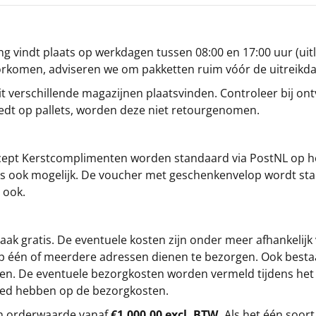
g vindt plaats op werkdagen tussen 08:00 en 17:00 uur (uitl
oorkomen, adviseren we om pakketten ruim vóór de uitreikd
t verschillende magazijnen plaatsvinden. Controleer bij ontv
iedt op pallets, worden deze niet retourgenomen.
cept
Kerstcomplimenten
worden standaard via PostNL op h
s is ook mogelijk. De voucher met geschenkenvelop wordt sta
 ook.
ak gratis. De eventuele kosten zijn onder meer afhankelijk
op één of meerdere adressen dienen te bezorgen. Ook besta
gen. De eventuele bezorgkosten worden vermeld tijdens het be
loed hebben op de bezorgkosten.
en orderwaarde vanaf
€1.000,00 excl. BTW.
Als het één soort