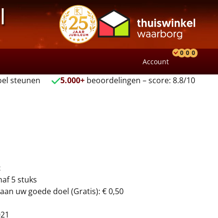
l
0
0
0
Account
Product
Verlang
Wink
el steunen
5.000+
beoordelingen – score: 8.8/10
t
naf 5 stuks
aan uw goede doel (Gratis): € 0,50
021