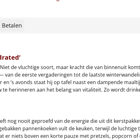
Betalen
drated’
 Niet de vluchtige soort, maar kracht die van binnenuit kom
— van de eerste vergaderingen tot de laatste winterwandelin
 en ’s avonds staat hij op tafel naast een dampende maaltij
e herinneren aan het belang van vitaliteit. Zo wordt drink
eeft nog nooit geproefd van de energie die uit dit kerstpakke
 gebakken pannenkoeken vult de keuken, terwijl de luchtig
aat er niets boven een korte pauze met pretzels, popcorn 