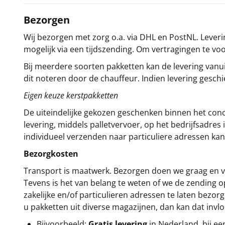
Bezorgen
Wij bezorgen met zorg o.a. via DHL en PostNL. Leverin
mogelijk via een tijdszending. Om vertragingen te v
Bij meerdere soorten pakketten kan de levering vanui
dit noteren door de chauffeur. Indien levering gesch
Eigen keuze kerstpakketten
De uiteindelijke gekozen geschenken binnen het con
levering, middels palletvervoer, op het bedrijfsadre
individueel verzenden naar particuliere adressen kan
Bezorgkosten
Transport is maatwerk. Bezorgen doen we graag en va
Tevens is het van belang te weten of we de zending 
zakelijke en/of particulieren adressen te laten bezor
u pakketten uit diverse magazijnen, dan kan dat inv
Bijvoorbeeld:
Gratis levering
in Nederland bij e