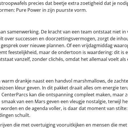
troopwafels precies dat beetje extra zoetigheid dat je nodig
rmen: Pure Power in zijn puurste vorm.
 aan samenwerking. De kracht van een team ontstaat niet i
lt over successen en doorzettingsvermogen, zorgt de inhoud
n gesprek over nieuwe plannen. Of een vrijdagmiddag waar
t feestelijkheid, maar de ondertoon is waardering: dit is 
tstaat vanzelf, zonder clichés, omdat het allemaal voelt als
n warm drankje naast een handvol marshmallows, de zachte 
seizoen kleur geven. In dit pakket draait alles om energie t
enterParcs kan die ontspanning compleet maken, maar zel
maak van een Mars geven een vleugje nostalgie, terwijl het 
worden en de agenda voller, is daar dat moment van stilte:
dingen schuilt.
ijven die met overtuiging vooruitkijken en mensen die met