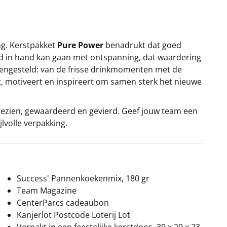
ng. Kerstpakket
Pure Power
benadrukt dat goed
and in hand kan gaan met ontspanning, dat waardering
mengesteld: van de frisse drinkmomenten met de
eft, motiveert en inspireert om samen sterk het nieuwe
 gezien, gewaardeerd en gevierd. Geef jouw team een
lvolle verpakking.
Success' Pannenkoekenmix, 180 gr
Team Magazine
CenterParcs cadeaubon
Kanjerlot Postcode Loterij Lot
Verpakt in een feestelijke kerstdoos, 39 x 29 x 23