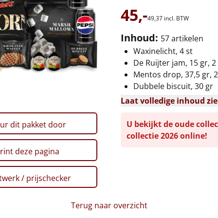
45,-
49,
37
incl. BTW
Inhoud:
57 artikelen
Waxinelicht, 4 st
De Ruijter jam, 15 gr, 2
Mentos drop, 37,5 gr, 2
Dubbele biscuit, 30 gr
Laat volledige inhoud zi
U bekijkt de oude collec
ur dit pakket door
collectie 2026 online!
rint deze pagina
werk / prijschecker
Terug naar overzicht