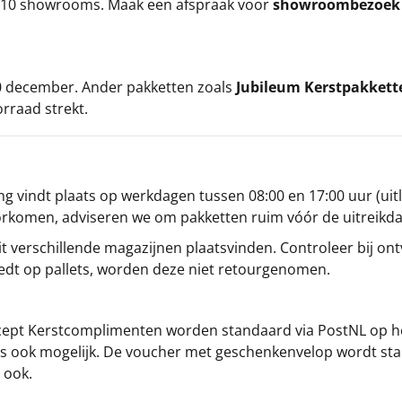
ze 10 showrooms. Maak een afspraak voor
showroombezoe
 20 december. Ander pakketten zoals
Jubileum Kerstpakkett
orraad strekt.
g vindt plaats op werkdagen tussen 08:00 en 17:00 uur (uitl
oorkomen, adviseren we om pakketten ruim vóór de uitreikd
t verschillende magazijnen plaatsvinden. Controleer bij ontv
iedt op pallets, worden deze niet retourgenomen.
cept
Kerstcomplimenten
worden standaard via PostNL op h
s is ook mogelijk. De voucher met geschenkenvelop wordt sta
 ook.