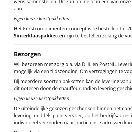
wens samenstellen. Dit kan online of in één van on
aan
Eigen keuze kerstpakketten
Het
Kerstcomplimenten
-concept
is te bestellen tot
Sinterklaaspakketten
zijn te bestellen zolang de vo
Bezorgen
Wij bezorgen met zorg o.a. via DHL en PostNL. Leverin
mogelijk via een tijdszending. Om vertragingen te v
Bij meerdere soorten pakketten kan de levering vanui
dit noteren door de chauffeur. Indien levering gesch
Eigen keuze kerstpakketten
De uiteindelijke gekozen geschenken binnen het con
levering, middels palletvervoer, op het bedrijfsadre
individueel verzenden naar particuliere adressen kan