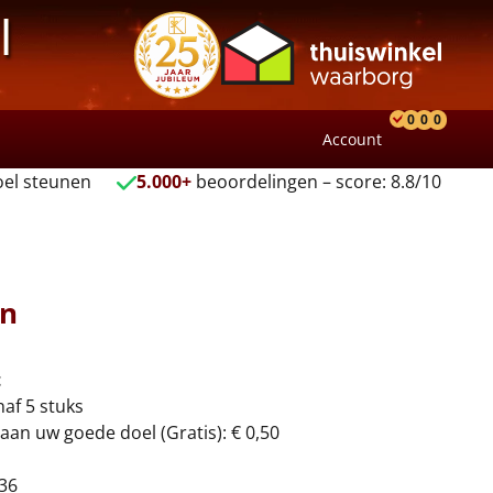
l
0
0
0
Account
Product
Verlang
Wink
el steunen
5.000+
beoordelingen – score: 8.8/10
en
t
naf 5 stuks
aan uw goede doel (Gratis): € 0,50
36