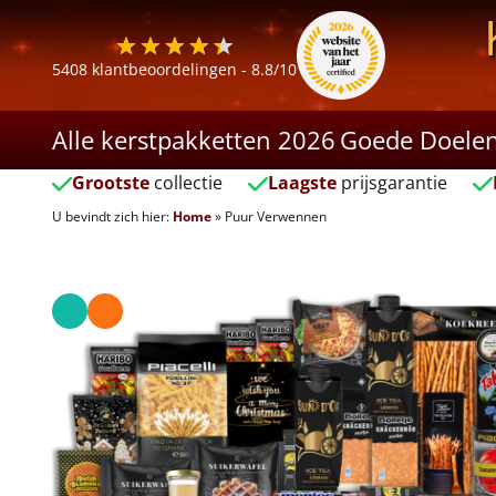
5408
klantbeoordelingen -
8.8
/10
Alle kerstpakketten 2026
Goede Doele
Grootste
collectie
Laagste
prijsgarantie
U bevindt zich hier:
Home
»
Puur Verwennen