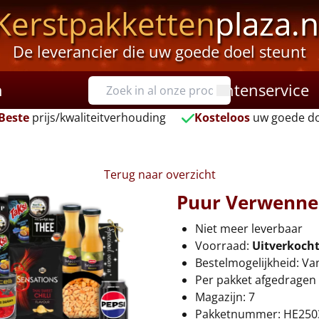
Kerstpakketten
plaza.n
De leverancier die uw goede doel steunt
n
Klantenservice
Beste
prijs/kwaliteitverhouding
Kosteloos
uw goede do
Terug naar overzicht
Puur Verwenn
Niet meer leverbaar
Voorraad:
Uitverkoch
Bestelmogelijkheid: Va
Per pakket afgedragen 
Magazijn: 7
Pakketnummer: HE250