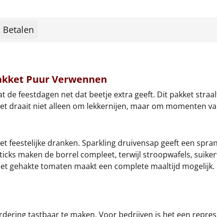
Betalen
pakket Puur Verwennen
 de feestdagen net dat beetje extra geeft. Dit pakket stra
et draait niet alleen om lekkernijen, maar om momenten va
feestelijke dranken. Sparkling druivensap geeft een sprank
 sticks maken de borrel compleet, terwijl stroopwafels, suik
met gehakte tomaten maakt een complete maaltijd mogelijk
dering tastbaar te maken. Voor bedrijven is het een repr