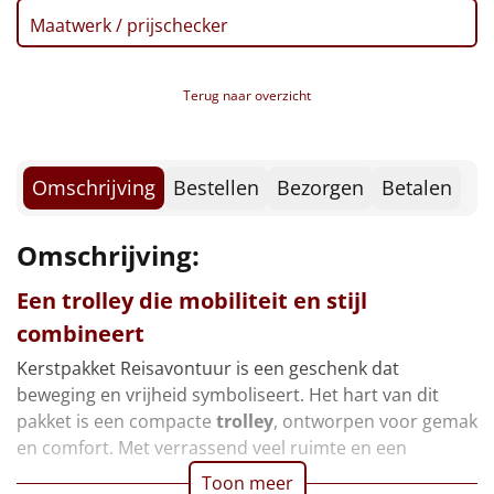
Borrelplank
Maatwerk / prijschecker
Warmtekussen
NIEUW
Terug naar overzicht
Slowcooker
POPULAIR
Noodradio
NIEUW
Omschrijving
Bestellen
Bezorgen
Betalen
Deken (fleece plaid)
Omschrijving:
Alle artikelen
Een trolley die mobiliteit en stijl
Overige
combineert
Kerstpakket Reisavontuur is een geschenk dat
Ideeën
beweging en vrijheid symboliseert. Het hart van dit
pakket is een compacte
trolley
, ontworpen voor gemak
Personeel
en comfort. Met verrassend veel ruimte en een
Doe het zelf
Toon meer