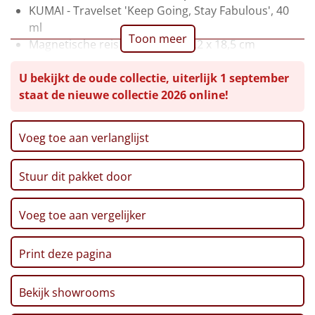
KUMAI - Travelset 'Keep Going, Stay Fabulous', 40
Leuke
ml
Toon meer
Magnetische reisbingo, 10,2 x 1,2 x 18,5 cm
Goedkope
Ambachtelijke appel- en perensap, 200 ml
U bekijkt de oude collectie, uiterlijk 1 september
Pinda's, 100 gr
Uniek
staat de nieuwe collectie 2026 online!
Ribbelchips, 90 gr
Pretzel sticks XXL, 200 gr
Alle thema's
Snackbites sourcream, 80 gr
Voeg toe aan verlanglijst
Verpakt in feestelijke kerstdoos, 39 x 29 x 30 cm
Artikel
Stuur dit pakket door
Hitster
NIEUW
Voeg toe aan vergelijker
Pizzarette
Tas
Print deze pagina
Wake up light
NIEUW
Bekijk showrooms