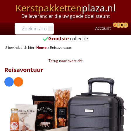
Kerstpakketten
plaza.nl
De leverancier die uw goede doel steunt
Prijzen
0
0
0
Account
Prod
Ver
W
Tot €25
Grootste
collectie
U bevindt zich hier:
Home
»
Reisavontuur
€25 tot €35
Terug naar overzicht
€35 tot €40
Reisavontuur
€40 tot €45
€45 tot €50
€50 tot €55
€55 tot €75