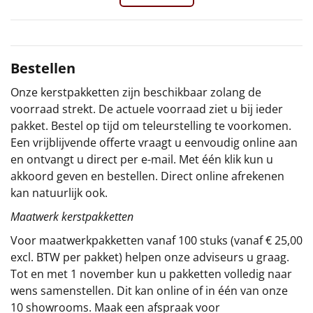
Sinterklaaspakketten
Particulier
Bestellen
Kerstgeschenken 2026
Onze kerstpakketten zijn beschikbaar zolang de
voorraad strekt. De actuele voorraad ziet u bij ieder
Relatiegeschenken
pakket. Bestel op tijd om teleurstelling te voorkomen.
Een vrijblijvende offerte vraagt u eenvoudig online aan
Cadeaubon
en ontvangt u direct per e-mail. Met één klik kun u
akkoord geven en bestellen. Direct online afrekenen
Per stuk
kan natuurlijk ook.
Maatwerk kerstpakketten
Alle overige
Voor maatwerkpakketten vanaf 100 stuks (vanaf € 25,00
excl. BTW per pakket) helpen onze adviseurs u graag.
Tot en met 1 november kun u pakketten volledig naar
wens samenstellen. Dit kan online of in één van onze
10 showrooms. Maak een afspraak voor