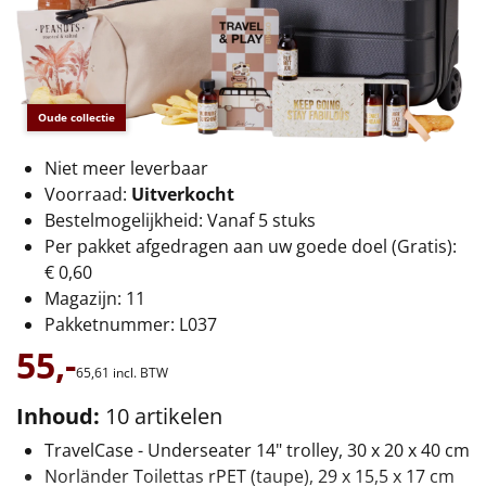
€75 tot €100
€100 en hoger
Alle kerstpakketten 2026
Oude collectie
Thema
Niet meer leverbaar
Voorraad:
Uitverkocht
Origineel
Bestelmogelijkheid: Vanaf 5 stuks
Per pakket afgedragen aan uw goede doel (Gratis):
Rituals
€ 0,60
Magazijn: 11
Luxe
Pakketnummer: L037
55,-
Mannen
65,
61
incl. BTW
Inhoud:
10 artikelen
Vrouwen
TravelCase - Underseater 14" trolley, 30 x 20 x 40 cm
Duurzaam
Norländer Toilettas rPET (taupe), 29 x 15,5 x 17 cm