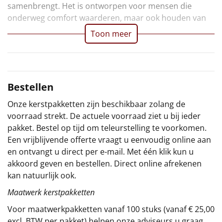
samenbrengt. Het is ontworpen voor mensen die
Sinterklaaspakketten
onderweg comfort waarderen, maar ook houden van
Toon meer
Particulier
Kerstgeschenken 2026
Bestellen
Relatiegeschenken
Onze kerstpakketten zijn beschikbaar zolang de
Cadeaubon
voorraad strekt. De actuele voorraad ziet u bij ieder
pakket. Bestel op tijd om teleurstelling te voorkomen.
Per stuk
Een vrijblijvende offerte vraagt u eenvoudig online aan
en ontvangt u direct per e-mail. Met één klik kun u
Alle overige
akkoord geven en bestellen. Direct online afrekenen
kan natuurlijk ook.
Maatwerk kerstpakketten
Voor maatwerkpakketten vanaf 100 stuks (vanaf € 25,00
excl. BTW per pakket) helpen onze adviseurs u graag.