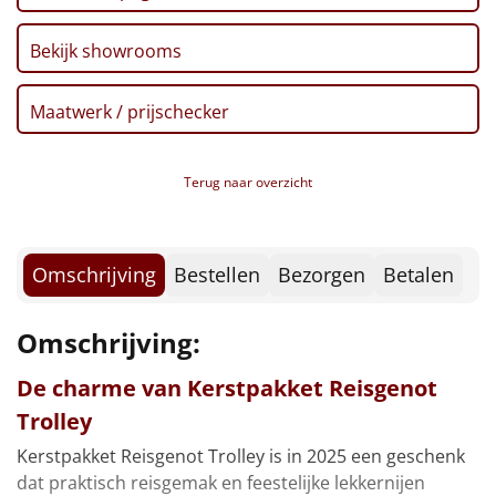
Borrelplank
Bekijk showrooms
Warmtekussen
NIEUW
Maatwerk / prijschecker
Slowcooker
POPULAIR
Noodradio
NIEUW
Terug naar overzicht
Deken (fleece plaid)
Omschrijving
Bestellen
Bezorgen
Betalen
Alle artikelen
Overige
Omschrijving:
Ideeën
De charme van Kerstpakket Reisgenot
Trolley
Personeel
Kerstpakket Reisgenot Trolley is in 2025 een geschenk
Doe het zelf
dat praktisch reisgemak en feestelijke lekkernijen