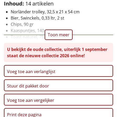
Inhoud:
14 artikelen
Leuke
Norländer trolley, 32,5 x 21 x 54 cm
Bier, Swinckels, 0,33 ltr, 2 st
Goedkope
Chips, 90 gr
Kaaspuntjes, 140 gr
Uniek
Toon meer
Toast naturel, 75 gr
Pretzels, Cheers, 100 gr
Alle thema's
U bekijkt de oude collectie, uiterlijk 1 september
Mueslirepen fruit, 20 gr, 3 st
staat de nieuwe collectie 2026 online!
Thee selectie, 3 smaken
Artikel
Popcorn, 100 gr
Kerst/Nieuwjaars kaart met puzzel
Hitster
NIEUW
Voeg toe aan verlanglijst
Verpakt in een feestelijke kerstdoos, 54,5 x 35 x 23,5
cm
Pizzarette
Stuur dit pakket door
Tas
Voeg toe aan vergelijker
Wake up light
NIEUW
Print deze pagina