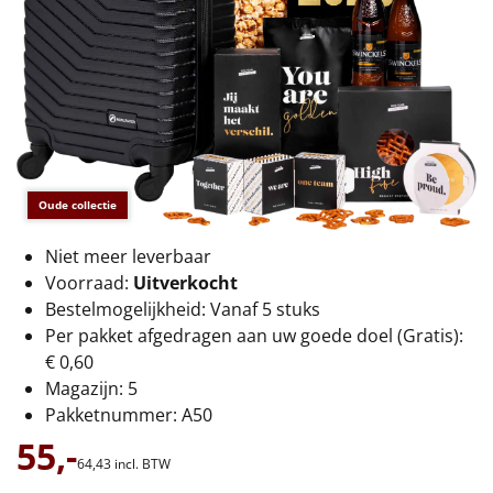
€75 tot €100
€100 en hoger
Alle kerstpakketten 2026
Thema
Oude collectie
Origineel
Niet meer leverbaar
Rituals
Voorraad:
Uitverkocht
Bestelmogelijkheid: Vanaf 5 stuks
Luxe
Per pakket afgedragen aan uw goede doel (Gratis):
€ 0,60
Mannen
Magazijn: 5
Pakketnummer: A50
Vrouwen
55,-
64,
43
incl. BTW
Duurzaam