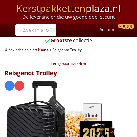
Kerstpakketten
plaza.nl
De leverancier die uw goede doel steunt
Prijzen
0
0
0
Account
Prod
Ver
W
Tot €25
Grootste
collectie
U bevindt zich hier:
Home
»
Reisgenot Trolley
€25 tot €35
Terug naar overzicht
€35 tot €40
Reisgenot Trolley
€40 tot €45
€45 tot €50
€50 tot €55
€55 tot €75