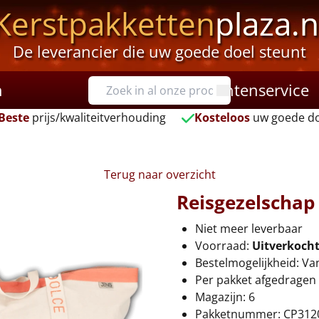
Kerstpakketten
plaza.n
De leverancier die uw goede doel steunt
n
Klantenservice
Beste
prijs/kwaliteitverhouding
Kosteloos
uw goede do
Terug naar overzicht
Reisgezelschap
Niet meer leverbaar
Voorraad:
Uitverkoch
Bestelmogelijkheid: Va
Per pakket afgedragen 
Magazijn: 6
Pakketnummer: CP312