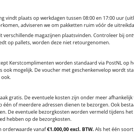
g vindt plaats op werkdagen tussen 08:00 en 17:00 uur (uitl
oorkomen, adviseren we om pakketten ruim vóór de uitreikd
t verschillende magazijnen plaatsvinden. Controleer bij ontv
iedt op pallets, worden deze niet retourgenomen.
cept
Kerstcomplimenten
worden standaard via PostNL op h
s is ook mogelijk. De voucher met geschenkenvelop wordt sta
 ook.
ak gratis. De eventuele kosten zijn onder meer afhankelijk
op één of meerdere adressen dienen te bezorgen. Ook besta
gen. De eventuele bezorgkosten worden vermeld tijdens het be
loed hebben op de bezorgkosten.
en orderwaarde vanaf
€1.000,00 excl. BTW.
Als het één soort