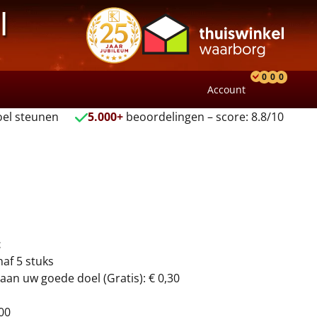
l
0
0
0
Account
Product
Verlang
Wink
el steunen
5.000+
beoordelingen – score: 8.8/10
t
naf 5 stuks
aan uw goede doel (Gratis): € 0,30
00