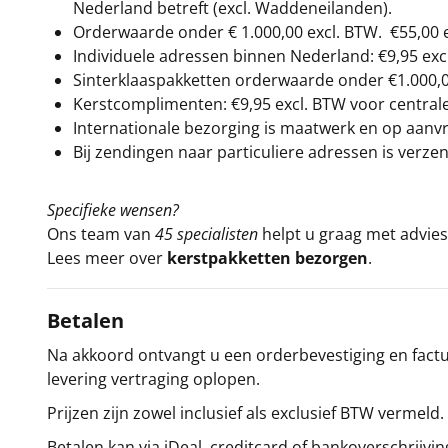
Nederland betreft (excl. Waddeneilanden).
Orderwaarde onder €
1.000,00
excl. BTW.
€55,00 
Individuele adressen binnen Nederland: €9,95 exc
Sinterklaaspakketten orderwaarde onder €
1.000,
Kerstcomplimenten: €9,95 excl. BTW voor centrale 
Internationale bezorging is maatwerk en op aanvraa
Bij zendingen naar particuliere adressen is verzen
Specifieke wensen?
Ons team van
45 specialisten
helpt u graag met advies 
Lees meer over
kerstpakketten bezorgen
.
Betalen
Na akkoord ontvangt u een orderbevestiging en factuu
levering vertraging oplopen.
Prijzen zijn zowel inclusief als exclusief BTW vermeld.
Betalen kan via iDeal, creditcard of bankoverschrijvin