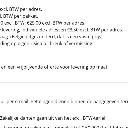
excl. BTW
per adres.
l. BTW per pakket.
00
excl. BTW: €25,00 excl. BTW per adres.
levering; individuele adressen €3,50 excl. BTW per adres.
g. (België uitgezonderd, dat is een vaste prijs).
ding op eigen risico bij breuk of vermissing.
en een vrijblijvende offerte voor levering op maat.
r per e-mail. Betalingen dienen binnen de aangegeven termi
 Zakelijke klanten gaan uit van het excl. BTW-tarief.
g. Levering op rekening is mogelijk tot € 50.000 (tot 1 februa