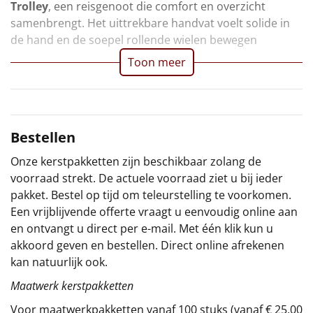
Trolley
, een reisgenoot die comfort en overzicht
Sinterklaaspakketten
samenbrengt. Het uittrekbare handvat voelt solide in
de hand en de soepel rollende wielen bewegen
Particulier
Toon meer
Kerstgeschenken 2026
Relatiegeschenken
Bestellen
Cadeaubon
Onze kerstpakketten zijn beschikbaar zolang de
voorraad strekt. De actuele voorraad ziet u bij ieder
Per stuk
pakket. Bestel op tijd om teleurstelling te voorkomen.
Een vrijblijvende offerte vraagt u eenvoudig online aan
Alle overige
en ontvangt u direct per e-mail. Met één klik kun u
akkoord geven en bestellen. Direct online afrekenen
kan natuurlijk ook.
Maatwerk kerstpakketten
Voor maatwerkpakketten vanaf 100 stuks (vanaf € 25,00