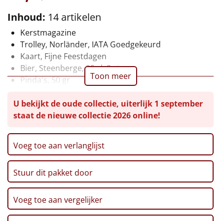
Leuke
Inhoud:
14 artikelen
Kerstmagazine
Goedkope
Trolley, Norländer, IATA Goedgekeurd
Kaart, Fijne Feestdagen
Uniek
Bier, Steenberge, 25 cl, 2 st
Toon meer
Pinda's, 50 gr
Alle thema's
Chips, Croky, Partystars, 80 gr
U bekijkt de oude collectie, uiterlijk 1 september
Sultana, 3-pack, 43 gr
Artikel
staat de nieuwe collectie 2026 online!
Twix, 50 gr
Haribo, Goudbeertjes, 75 gr
Hitster
NIEUW
Pepermunt, 65 gr
Voeg toe aan verlanglijst
Pannenkoekenmix, 400 gr
Pizzarette
Speculoos Koekjes, 25 gr
Stuur dit pakket door
Verpakt in een feestelijke kerstdoos, 55 x 35 x 24 cm
Tas
Voeg toe aan vergelijker
Wake up light
NIEUW