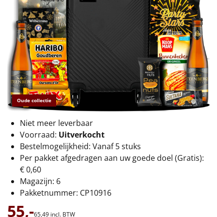
€75 tot €100
€100 en hoger
Alle kerstpakketten 2026
Thema
Origineel
Oude collectie
Rituals
Niet meer leverbaar
Voorraad:
Uitverkocht
Luxe
Bestelmogelijkheid: Vanaf 5 stuks
Per pakket afgedragen aan uw goede doel (Gratis):
Mannen
€ 0,60
Magazijn: 6
Vrouwen
Pakketnummer: CP10916
55,-
Duurzaam
65,
49
incl. BTW