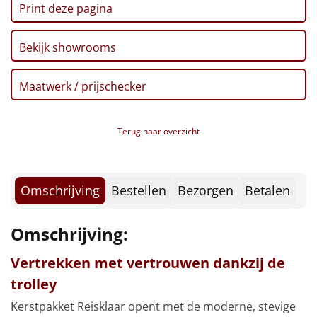
Borrelplank
Print deze pagina
Warmtekussen
NIEUW
Bekijk showrooms
Slowcooker
POPULAIR
Maatwerk / prijschecker
Noodradio
NIEUW
Terug naar overzicht
Deken (fleece plaid)
Alle artikelen
Omschrijving
Bestellen
Bezorgen
Betalen
Overige
Omschrijving:
Ideeën
Vertrekken met vertrouwen dankzij de
Personeel
trolley
Doe het zelf
Kerstpakket Reisklaar opent met de moderne, stevige