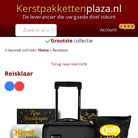
Kerstpakketten
plaza.nl
De leverancier die uw goede doel steunt
Prijzen
0
0
0
Account
Prod
Ver
W
Tot €25
Grootste
collectie
U bevindt zich hier:
Home
»
Reisklaar
€25 tot €35
Terug naar overzicht
€35 tot €40
Reisklaar
€40 tot €45
€45 tot €50
€50 tot €55
€55 tot €75