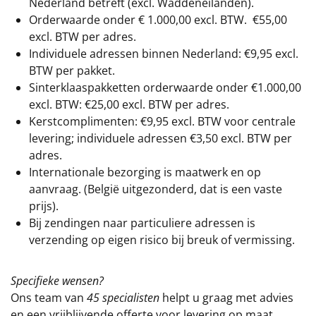
Nederland betreft (excl. Waddeneilanden).
Orderwaarde onder €
1.000,00
excl. BTW.
€55,00
excl. BTW
per adres.
Individuele adressen binnen Nederland: €9,95 excl.
BTW per pakket.
Sinterklaaspakketten orderwaarde onder €
1.000,00
excl. BTW: €25,00 excl. BTW per adres.
Kerstcomplimenten: €9,95 excl. BTW voor centrale
levering; individuele adressen €3,50 excl. BTW per
adres.
Internationale bezorging is maatwerk en op
aanvraag. (België uitgezonderd, dat is een vaste
prijs).
Bij zendingen naar particuliere adressen is
verzending op eigen risico bij breuk of vermissing.
Specifieke wensen?
Ons team van
45 specialisten
helpt u graag met advies
en een vrijblijvende offerte voor levering op maat.