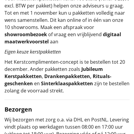
excl. BTW per pakket) helpen onze adviseurs u graag.
Tot en met 1 november kun u pakketten volledig naar
wens samenstellen. Dit kan online of in één van onze
10 showrooms. Maak een afspraak voor
showroombezoek
of vraag een vrijblijvend
digitaal
maatwerkvoorstel
aan
Eigen keuze kerstpakketten
Het
Kerstcomplimenten
-concept
is te bestellen tot 20
december. Ander pakketten zoals
Jubileum
Kerstpakketten
,
Drankenpakketten
,
Rituals-
geschenken
en
Sinterklaaspakketten
zijn te bestellen
zolang de voorraad strekt.
Bezorgen
Wij bezorgen met zorg o.a. via DHL en PostNL. Levering
vindt plaats op werkdagen tussen 08:00 en 17:00 uur