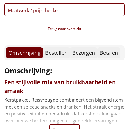
Borrelplank
Maatwerk / prijschecker
Warmtekussen
NIEUW
Terug naar overzicht
Slowcooker
POPULAIR
Noodradio
NIEUW
Omschrijving
Bestellen
Bezorgen
Betalen
Deken (fleece plaid)
Omschrijving:
Alle artikelen
Een stijlvolle mix van bruikbaarheid en
Overige
smaak
Ideeën
Kerstpakket Reisvreugde combineert een blijvend item
met een selectie snacks en dranken. Het straalt energie
Personeel
en positiviteit uit en benadrukt dat kerst ook kan gaan
over nieuwe bestemmingen en gedeelde ervaringen.
Doe het zelf