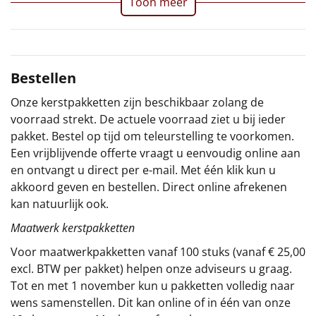
Toon meer
Sinterklaaspakketten
Particulier
Bestellen
Kerstgeschenken 2026
Onze kerstpakketten zijn beschikbaar zolang de
voorraad strekt. De actuele voorraad ziet u bij ieder
Relatiegeschenken
pakket. Bestel op tijd om teleurstelling te voorkomen.
Een vrijblijvende offerte vraagt u eenvoudig online aan
Cadeaubon
en ontvangt u direct per e-mail. Met één klik kun u
akkoord geven en bestellen. Direct online afrekenen
Per stuk
kan natuurlijk ook.
Maatwerk kerstpakketten
Alle overige
Voor maatwerkpakketten vanaf 100 stuks (vanaf € 25,00
excl. BTW per pakket) helpen onze adviseurs u graag.
Tot en met 1 november kun u pakketten volledig naar
wens samenstellen. Dit kan online of in één van onze