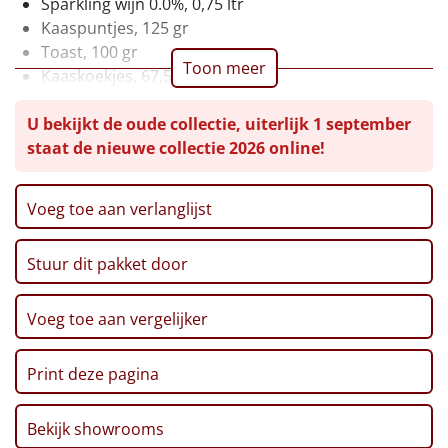
Sparkling wijn 0.0%, 0,75 ltr
Kaaspuntjes, 125 gr
Leuke
Toast, 100 gr
Toon meer
Kaaskoekjes, 67,5 gr
Goedkope
Chocoladereep XXL, 225 gr
U bekijkt de oude collectie, uiterlijk 1 september
Ribbelchips, 90 gr
Uniek
staat de nieuwe collectie 2026 online!
Pretzels XXL, 200 gr
Verpakt in een feestelijke kerstdoos, 59 x 39 x 20 cm
Alle thema's
Voeg toe aan verlanglijst
Artikel
Stuur dit pakket door
Hitster
NIEUW
Pizzarette
Voeg toe aan vergelijker
Tas
Print deze pagina
Wake up light
NIEUW
Bekijk showrooms