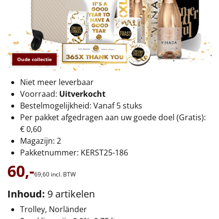
€75 tot €100
€100 en hoger
Alle kerstpakketten 2026
Oude collectie
Thema
Niet meer leverbaar
Origineel
Voorraad:
Uitverkocht
Bestelmogelijkheid: Vanaf 5 stuks
Rituals
Per pakket afgedragen aan uw goede doel (Gratis):
€ 0,60
Luxe
Magazijn: 2
Pakketnummer: KERST25-186
Mannen
60,-
69,
60
incl. BTW
Vrouwen
Inhoud:
9 artikelen
Trolley, Norländer
Duurzaam