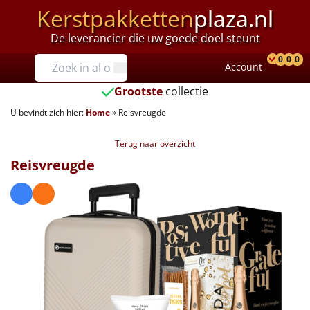
Kerstpakketten
plaza.nl
De leverancier die uw goede doel steunt
Prijzen
0
0
0
Account
Prod
Ver
W
Tot €25
Grootste
collectie
U bevindt zich hier:
Home
»
Reisvreugde
€25 tot €35
Terug naar overzicht
€35 tot €40
Reisvreugde
€40 tot €45
€45 tot €50
€50 tot €55
€55 tot €75