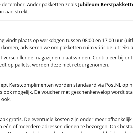
 20 december. Ander pakketten zoals
Jubileum Kerstpakkett
orraad strekt.
g vindt plaats op werkdagen tussen 08:00 en 17:00 uur (uitl
oorkomen, adviseren we om pakketten ruim vóór de uitreikd
t verschillende magazijnen plaatsvinden. Controleer bij ontv
iedt op pallets, worden deze niet retourgenomen.
cept
Kerstcomplimenten
worden standaard via PostNL op h
s is ook mogelijk. De voucher met geschenkenvelop wordt sta
 ook.
ak gratis. De eventuele kosten zijn onder meer afhankelijk
op één of meerdere adressen dienen te bezorgen. Ook besta