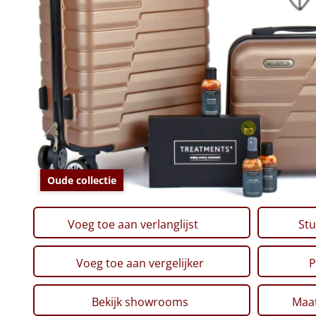
Oude collectie
Voeg toe aan verlanglijst
Stu
Voeg toe aan vergelijker
P
Bekijk showrooms
Maat