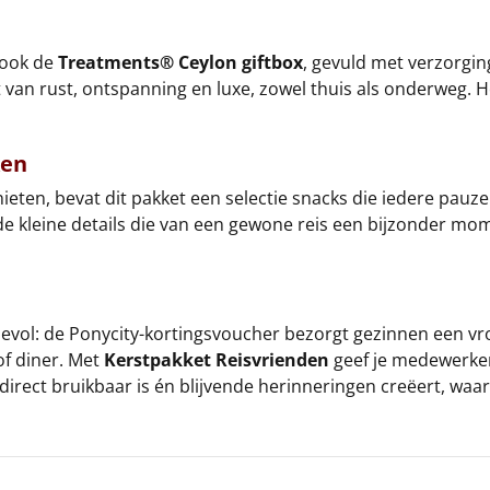
 ook de
Treatments® Ceylon giftbox
, gevuld met verzorgi
van rust, ontspanning en luxe, zowel thuis als onderweg. H
ken
n, bevat dit pakket een selectie snacks die iedere pauze f
ijn de kleine details die van een gewone reis een bijzonder 
ol: de Ponycity-kortingsvoucher bezorgt gezinnen een vrolij
of diner. Met
Kerstpakket Reisvrienden
geef je medewerkers,
irect bruikbaar is én blijvende herinneringen creëert, wa