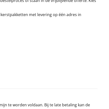
stelproces of staan in de vrijblijvende offerte. Kies
 kerstpakketten met levering op één adres in
jn te worden voldaan. Bij te late betaling kan de