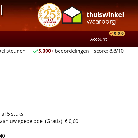
l
0
0
0
Account
Product
Verlang
Wink
el steunen
5.000+
beoordelingen – score: 8.8/10
t
naf 5 stuks
aan uw goede doel (Gratis): € 0,60
40