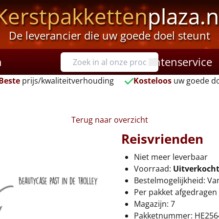
Kerstpakketten
plaza.n
De leverancier die uw goede doel steunt
n
Klantenservice
Beste
prijs/kwaliteitverhouding
Kosteloos
uw goede do
Terug naar overzicht
Reisvrienden
Niet meer leverbaar
Voorraad:
Uitverkoch
Bestelmogelijkheid: Va
Per pakket afgedragen 
Magazijn: 7
Pakketnummer: HE256