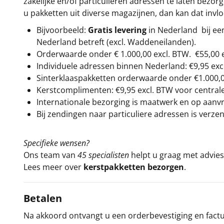
zakelijke en/of particulieren adressen te laten bezor
u pakketten uit diverse magazijnen, dan kan dat inv
Bijvoorbeeld:
Gratis levering
in Nederland bij e
Nederland betreft (excl. Waddeneilanden).
Orderwaarde onder €
1.000,00
excl. BTW.
€55,00 
Individuele adressen binnen Nederland: €9,95 exc
Sinterklaaspakketten orderwaarde onder €
1.000,
Kerstcomplimenten: €9,95 excl. BTW voor centrale 
Internationale bezorging is maatwerk en op aanvraa
Bij zendingen naar particuliere adressen is verzen
Specifieke wensen?
Ons team van
45 specialisten
helpt u graag met advies 
Lees meer over
kerstpakketten bezorgen
.
Betalen
Na akkoord ontvangt u een orderbevestiging en factuu