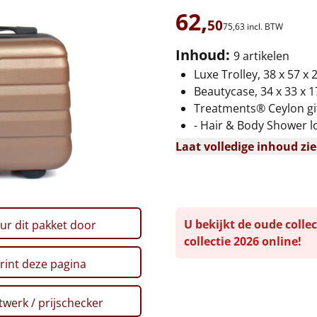
62,
50
75,
63
incl. BTW
Inhoud:
9 artikelen
Luxe Trolley, 38 x 57 x
Beautycase, 34 x 33 x 1
Treatments® Ceylon gif
- Hair & Body Shower lo
Laat volledige inhoud zi
U bekijkt de oude collec
ur dit pakket door
collectie 2026 online!
rint deze pagina
werk / prijschecker