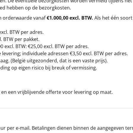
gen. De eventuele bezorgkosten worden vermeld tijdens het be
loed hebben op de bezorgkosten.
en orderwaarde vanaf
€1.000,00 excl. BTW.
Als het één soort
excl. BTW
per adres.
l. BTW per pakket.
00
excl. BTW: €25,00 excl. BTW per adres.
levering; individuele adressen €3,50 excl. BTW per adres.
g. (België uitgezonderd, dat is een vaste prijs).
ding op eigen risico bij breuk of vermissing.
en een vrijblijvende offerte voor levering op maat.
r per e-mail. Betalingen dienen binnen de aangegeven termi