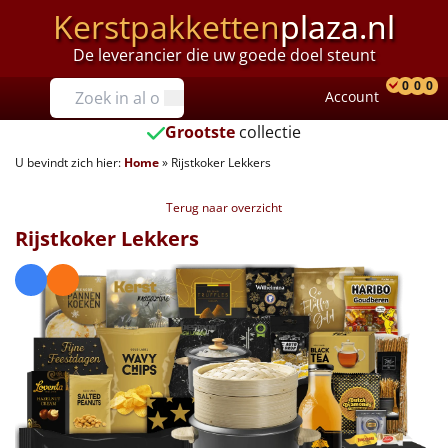
Kerstpakketten
plaza.nl
De leverancier die uw goede doel steunt
Prijzen
0
0
0
Account
Prod
Ver
W
Tot €25
Grootste
collectie
U bevindt zich hier:
Home
»
Rijstkoker Lekkers
€25 tot €35
Terug naar overzicht
€35 tot €40
Rijstkoker Lekkers
€40 tot €45
€45 tot €50
€50 tot €55
€55 tot €75