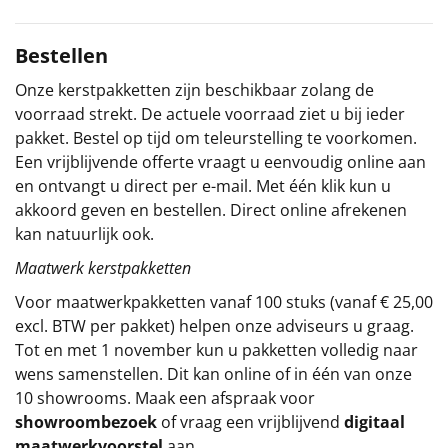
Sinterklaaspakketten
Bestellen
Particulier
Onze kerstpakketten zijn beschikbaar zolang de
voorraad strekt. De actuele voorraad ziet u bij ieder
Kerstgeschenken 2026
pakket. Bestel op tijd om teleurstelling te voorkomen.
Een vrijblijvende offerte vraagt u eenvoudig online aan
Relatiegeschenken
en ontvangt u direct per e-mail. Met één klik kun u
akkoord geven en bestellen. Direct online afrekenen
Cadeaubon
kan natuurlijk ook.
Maatwerk kerstpakketten
Per stuk
Voor maatwerkpakketten vanaf 100 stuks (vanaf € 25,00
Alle overige
excl. BTW per pakket) helpen onze adviseurs u graag.
Tot en met 1 november kun u pakketten volledig naar
wens samenstellen. Dit kan online of in één van onze
10 showrooms. Maak een afspraak voor
showroombezoek
of vraag een vrijblijvend
digitaal
maatwerkvoorstel
aan