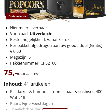
€75 tot €100
€100 en hoger
Oude collectie
Alle kerstpakketten 2026
Niet meer leverbaar
Voorraad:
Uitverkocht
Thema
Bestelmogelijkheid: Vanaf 5 stuks
Per pakket afgedragen aan uw goede doel (Gratis):
Origineel
€ 0,60
Magazijn: 6
Rituals
Pakketnummer: CP52100
75,-
Luxe
87,
60
incl. BTW
Mannen
Inhoud:
41 artikelen
Rijstkoker & bamboe stoomschaal & sushiset, 400
Vrouwen
Watt, 1ltr
Kaart, Fijne Feestdagen
Duurzaam
Theelichthouder, 2 st