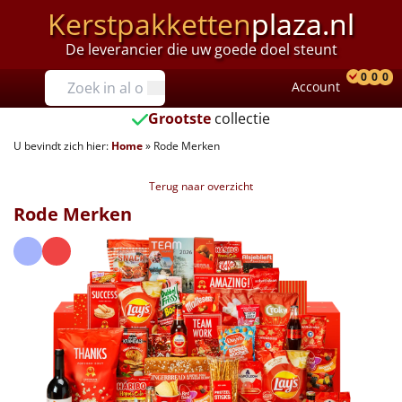
Kerstpakketten
plaza.nl
De leverancier die uw goede doel steunt
Prijzen
0
0
0
Account
Prod
Ver
W
Tot €25
Grootste
collectie
U bevindt zich hier:
Home
»
Rode Merken
€25 tot €35
Terug naar overzicht
€35 tot €40
Rode Merken
€40 tot €45
€45 tot €50
€50 tot €55
€55 tot €75