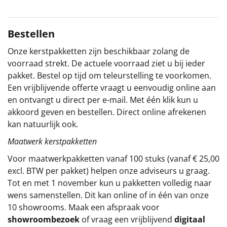
Sinterklaaspakketten
Bestellen
Particulier
Onze kerstpakketten zijn beschikbaar zolang de
voorraad strekt. De actuele voorraad ziet u bij ieder
Kerstgeschenken 2026
pakket. Bestel op tijd om teleurstelling te voorkomen.
Een vrijblijvende offerte vraagt u eenvoudig online aan
Relatiegeschenken
en ontvangt u direct per e-mail. Met één klik kun u
akkoord geven en bestellen. Direct online afrekenen
Cadeaubon
kan natuurlijk ook.
Per stuk
Maatwerk kerstpakketten
Voor maatwerkpakketten vanaf 100 stuks (vanaf € 25,00
Alle overige
excl. BTW per pakket) helpen onze adviseurs u graag.
Tot en met 1 november kun u pakketten volledig naar
wens samenstellen. Dit kan online of in één van onze
10 showrooms. Maak een afspraak voor
showroombezoek
of vraag een vrijblijvend
digitaal