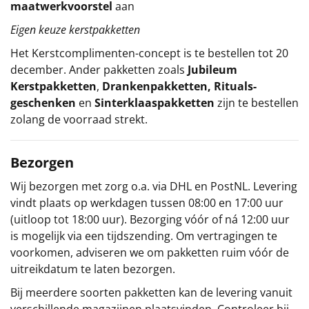
maatwerkvoorstel
aan
Eigen keuze kerstpakketten
Het
Kerstcomplimenten
-concept
is te bestellen tot 20
december. Ander pakketten zoals
Jubileum
Kerstpakketten
,
Drankenpakketten
,
Rituals-
geschenken
en
Sinterklaaspakketten
zijn te bestellen
zolang de voorraad strekt.
Bezorgen
Wij bezorgen met zorg o.a. via DHL en PostNL. Levering
vindt plaats op werkdagen tussen 08:00 en 17:00 uur
(uitloop tot 18:00 uur). Bezorging vóór of ná 12:00 uur
is mogelijk via een tijdszending. Om vertragingen te
voorkomen, adviseren we om pakketten ruim vóór de
uitreikdatum te laten bezorgen.
Bij meerdere soorten pakketten kan de levering vanuit
verschillende magazijnen plaatsvinden. Controleer bij