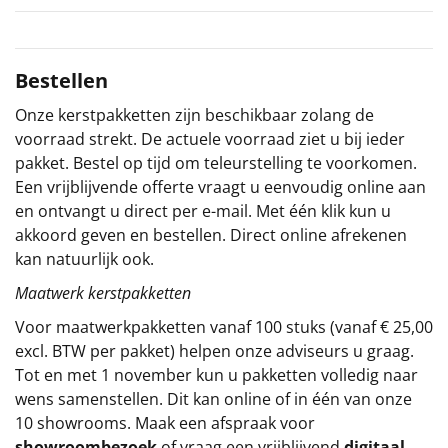
Sinterklaaspakketten
Bestellen
Particulier
Onze kerstpakketten zijn beschikbaar zolang de
Kerstgeschenken 2026
voorraad strekt. De actuele voorraad ziet u bij ieder
pakket. Bestel op tijd om teleurstelling te voorkomen.
Relatiegeschenken
Een vrijblijvende offerte vraagt u eenvoudig online aan
en ontvangt u direct per e-mail. Met één klik kun u
Cadeaubon
akkoord geven en bestellen. Direct online afrekenen
kan natuurlijk ook.
Per stuk
Maatwerk kerstpakketten
Alle overige
Voor maatwerkpakketten vanaf 100 stuks (vanaf € 25,00
excl. BTW per pakket) helpen onze adviseurs u graag.
Tot en met 1 november kun u pakketten volledig naar
wens samenstellen. Dit kan online of in één van onze
10 showrooms. Maak een afspraak voor
showroombezoek
of vraag een vrijblijvend
digitaal