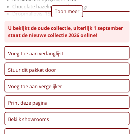
Chocolate hazelnut cookie, 135 gr
Leuke
Toon meer
Dropmallows, 150 gr
Mojito kwarktaart, 165 gr
Goedkope
U bekijkt de oude collectie, uiterlijk 1 september
Bonbons, 66 gr
staat de nieuwe collectie 2026 online!
Tortilla chips, 150 gr
Uniek
Toosie Knoflook, 150gr
Salsadip, 282 ml
Alle thema's
Voeg toe aan verlanglijst
Aioli, 90 gr
Verpakt in een feestelijke kerstdoos, 39 x 29 x 17,5
Artikel
Stuur dit pakket door
cm
Hitster
NIEUW
Voeg toe aan vergelijker
Pizzarette
Print deze pagina
Tas
Bekijk showrooms
Wake up light
NIEUW