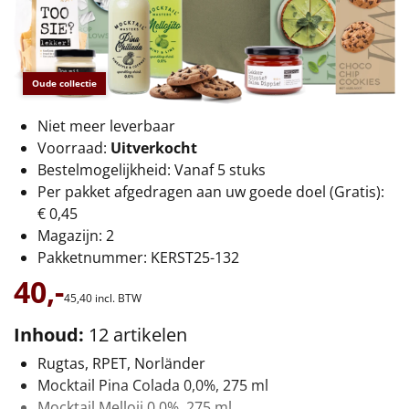
€75 tot €100
€100 en hoger
Oude collectie
Alle kerstpakketten 2026
Niet meer leverbaar
Thema
Voorraad:
Uitverkocht
Bestelmogelijkheid: Vanaf 5 stuks
Origineel
Per pakket afgedragen aan uw goede doel (Gratis):
€ 0,45
Rituals
Magazijn: 2
Pakketnummer: KERST25-132
Luxe
40,-
45,
40
incl. BTW
Mannen
Inhoud:
12 artikelen
Vrouwen
Rugtas, RPET, Norländer
Mocktail Pina Colada 0,0%, 275 ml
Duurzaam
Mocktail Melloji 0,0%, 275 ml