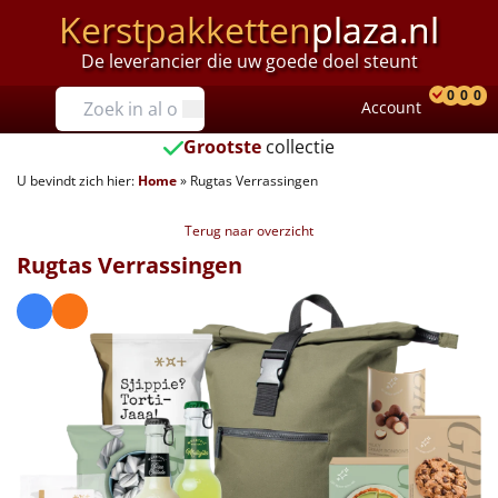
Kerstpakketten
plaza.nl
De leverancier die uw goede doel steunt
Prijzen
0
0
0
Account
Prod
Ver
W
Tot €25
Grootste
collectie
U bevindt zich hier:
Home
»
Rugtas Verrassingen
€25 tot €35
Terug naar overzicht
€35 tot €40
Rugtas Verrassingen
€40 tot €45
€45 tot €50
€50 tot €55
€55 tot €75