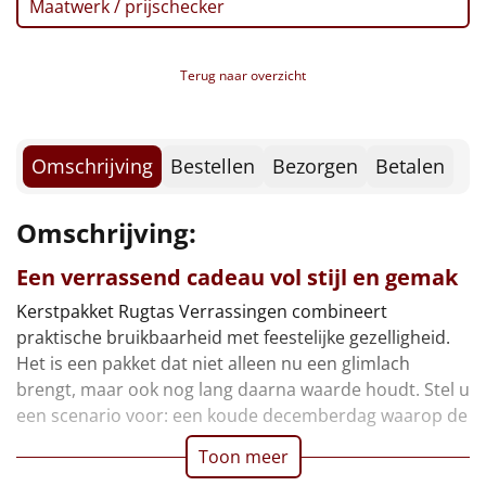
Maatwerk / prijschecker
Borrelplank
Warmtekussen
NIEUW
Terug naar overzicht
Slowcooker
POPULAIR
Noodradio
Omschrijving
Bestellen
Bezorgen
Betalen
NIEUW
Deken (fleece plaid)
Omschrijving:
Alle artikelen
Een verrassend cadeau vol stijl en gemak
Kerstpakket Rugtas Verrassingen combineert
Overige
praktische bruikbaarheid met feestelijke gezelligheid.
Het is een pakket dat niet alleen nu een glimlach
Ideeën
brengt, maar ook nog lang daarna waarde houdt. Stel u
een scenario voor: een koude decemberdag waarop de
Personeel
Toon meer
Doe het zelf