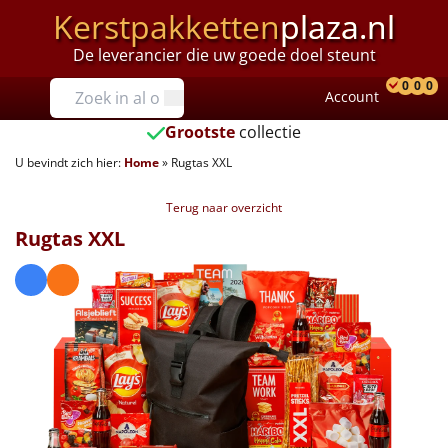
Kerstpakketten
plaza.nl
De leverancier die uw goede doel steunt
Prijzen
0
0
0
Account
Prod
Ver
W
Tot €25
Grootste
collectie
U bevindt zich hier:
Home
»
Rugtas XXL
€25 tot €35
Terug naar overzicht
€35 tot €40
Rugtas XXL
€40 tot €45
€45 tot €50
€50 tot €55
€55 tot €75