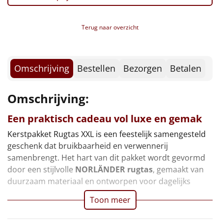
Borrelplank
Broodstengels 'Champion', 125 gr
Pretzels, 200 gr
Warmtekussen
Terug naar overzicht
NIEUW
Haverkoekjes 'Amazing', 135 gr
Team Magazine
Slowcooker
POPULAIR
CenterParcs Voucher
Postcode Loterij Lot
Omschrijving
Bestellen
Bezorgen
Betalen
Noodradio
NIEUW
Verpakt in een feestelijke kerstdoos, 49 x 39 x 20 cm
Omschrijving:
Deken (fleece plaid)
Een praktisch cadeau vol luxe en gemak
Alle artikelen
Kerstpakket Rugtas XXL is een feestelijk samengesteld
Overige
geschenk dat bruikbaarheid en verwennerij
samenbrengt. Het hart van dit pakket wordt gevormd
Ideeën
door een stijlvolle
NORLÄNDER rugtas
, gemaakt van
duurzaam materiaal en ontworpen voor dagelijks
Personeel
Toon meer
Doe het zelf