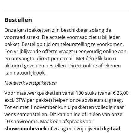
Sinterklaaspakketten
Bestellen
Particulier
Onze kerstpakketten zijn beschikbaar zolang de
voorraad strekt. De actuele voorraad ziet u bij ieder
Kerstgeschenken 2026
pakket. Bestel op tijd om teleurstelling te voorkomen.
Een vrijblijvende offerte vraagt u eenvoudig online aan
Relatiegeschenken
en ontvangt u direct per e-mail. Met één klik kun u
akkoord geven en bestellen. Direct online afrekenen
Cadeaubon
kan natuurlijk ook.
Per stuk
Maatwerk kerstpakketten
Voor maatwerkpakketten vanaf 100 stuks (vanaf € 25,00
Alle overige
excl. BTW per pakket) helpen onze adviseurs u graag.
Tot en met 1 november kun u pakketten volledig naar
wens samenstellen. Dit kan online of in één van onze
10 showrooms. Maak een afspraak voor
showroombezoek
of vraag een vrijblijvend
digitaal