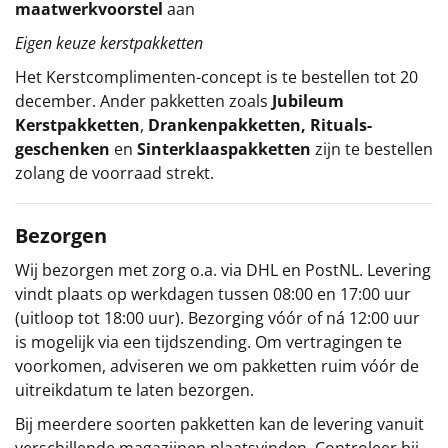
maatwerkvoorstel
aan
Eigen keuze kerstpakketten
Het
Kerstcomplimenten
-concept
is te bestellen tot 20
december. Ander pakketten zoals
Jubileum
Kerstpakketten
,
Drankenpakketten
,
Rituals-
geschenken
en
Sinterklaaspakketten
zijn te bestellen
zolang de voorraad strekt.
Bezorgen
Wij bezorgen met zorg o.a. via DHL en PostNL. Levering
vindt plaats op werkdagen tussen 08:00 en 17:00 uur
(uitloop tot 18:00 uur). Bezorging vóór of ná 12:00 uur
is mogelijk via een tijdszending. Om vertragingen te
voorkomen, adviseren we om pakketten ruim vóór de
uitreikdatum te laten bezorgen.
Bij meerdere soorten pakketten kan de levering vanuit
verschillende magazijnen plaatsvinden. Controleer bij