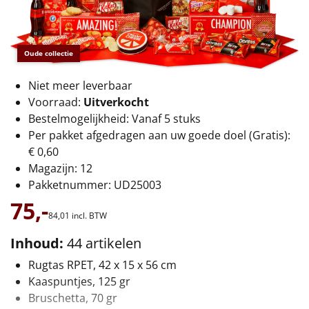
€75 tot €100
€100 en hoger
Oude collectie
Alle kerstpakketten 2026
Niet meer leverbaar
Thema
Voorraad:
Uitverkocht
Bestelmogelijkheid: Vanaf 5 stuks
Origineel
Per pakket afgedragen aan uw goede doel (Gratis):
€ 0,60
Rituals
Magazijn: 12
Pakketnummer: UD25003
Luxe
75,-
84,
01
incl. BTW
Mannen
Inhoud:
44 artikelen
Vrouwen
Rugtas RPET, 42 x 15 x 56 cm
Kaaspuntjes, 125 gr
Duurzaam
Bruschetta, 70 gr