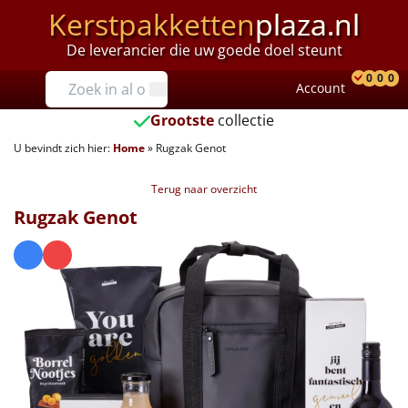
Kerstpakketten
plaza.nl
De leverancier die uw goede doel steunt
Prijzen
0
0
0
Account
Prod
Ver
W
Tot €25
Grootste
collectie
U bevindt zich hier:
Home
»
Rugzak Genot
€25 tot €35
Terug naar overzicht
€35 tot €40
Rugzak Genot
€40 tot €45
€45 tot €50
€50 tot €55
€55 tot €75