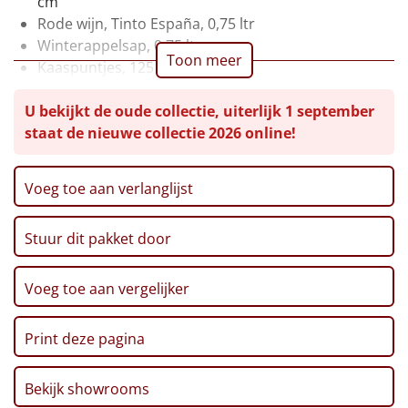
cm
Rode wijn, Tinto España, 0,75 ltr
Leuke
Winterappelsap, 0,75 ltr
Toon meer
Kaaspuntjes, 125 gr
Goedkope
Grissini (olijfolie), 125 gr
U bekijkt de oude collectie, uiterlijk 1 september
Ribbelchips, 90 gr
Uniek
staat de nieuwe collectie 2026 online!
Borrelnoten, 70 gr
Beautiful Nuts - cashew, 40 gr
Alle thema's
Toast, 75 gr
Voeg toe aan verlanglijst
Tomaat-/courgettesoep (veggie), 400 ml
Artikel
Verpakt in feestelijke kerstdoos, 39 x 29 x 17,5 cm
Stuur dit pakket door
Hitster
NIEUW
Pizzarette
Voeg toe aan vergelijker
Tas
Print deze pagina
Wake up light
NIEUW
Bekijk showrooms