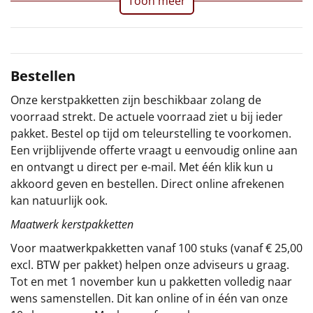
Toon meer
Sinterklaaspakketten
Particulier
Bestellen
Kerstgeschenken 2026
Onze kerstpakketten zijn beschikbaar zolang de
voorraad strekt. De actuele voorraad ziet u bij ieder
Relatiegeschenken
pakket. Bestel op tijd om teleurstelling te voorkomen.
Een vrijblijvende offerte vraagt u eenvoudig online aan
Cadeaubon
en ontvangt u direct per e-mail. Met één klik kun u
akkoord geven en bestellen. Direct online afrekenen
Per stuk
kan natuurlijk ook.
Maatwerk kerstpakketten
Alle overige
Voor maatwerkpakketten vanaf 100 stuks (vanaf € 25,00
excl. BTW per pakket) helpen onze adviseurs u graag.
Tot en met 1 november kun u pakketten volledig naar
wens samenstellen. Dit kan online of in één van onze