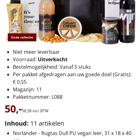
€75 tot €100
€100 en hoger
Alle kerstpakketten 2026
Oude collectie
Thema
Niet meer leverbaar
Voorraad:
Uitverkocht
Origineel
Bestelmogelijkheid: Vanaf 5 stuks
Per pakket afgedragen aan uw goede doel (Gratis):
Rituals
€ 0,55
Magazijn: 11
Luxe
Pakketnummer: L088
Mannen
50,-
58,
58
incl. BTW
Vrouwen
Inhoud:
11 artikelen
Norländer - Rugtas Dull PU vegan leer, 31 x 18 x 40
Duurzaam