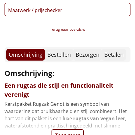
Borrelplank
Maatwerk / prijschecker
Warmtekussen
NIEUW
Terug naar overzicht
Slowcooker
POPULAIR
Noodradio
NIEUW
Omschrijving
Bestellen
Bezorgen
Betalen
Deken (fleece plaid)
Omschrijving:
Alle artikelen
Een rugtas die stijl en functionaliteit
Overige
verenigt
Ideeën
Kerstpakket Rugzak Genot is een symbool van
waardering dat bruikbaarheid en stijl combineert. Het
Personeel
hart van dit pakket is een luxe
rugtas van vegan leer
,
waterafstotend en praktisch ingedeeld met slimme
Doe het zelf