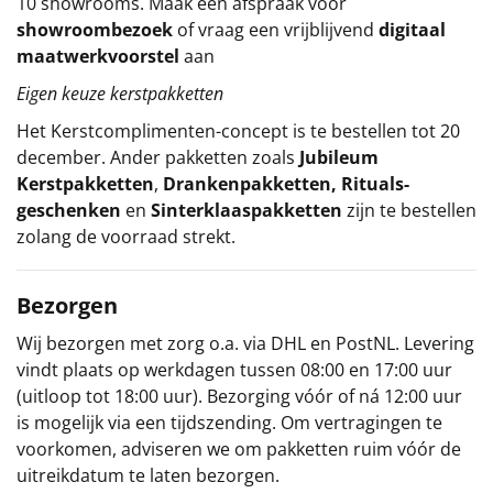
10 showrooms. Maak een afspraak voor
showroombezoek
of vraag een vrijblijvend
digitaal
maatwerkvoorstel
aan
Eigen keuze kerstpakketten
Het
Kerstcomplimenten
-concept
is te bestellen tot 20
december. Ander pakketten zoals
Jubileum
Kerstpakketten
,
Drankenpakketten
,
Rituals-
geschenken
en
Sinterklaaspakketten
zijn te bestellen
zolang de voorraad strekt.
Bezorgen
Wij bezorgen met zorg o.a. via DHL en PostNL. Levering
vindt plaats op werkdagen tussen 08:00 en 17:00 uur
(uitloop tot 18:00 uur). Bezorging vóór of ná 12:00 uur
is mogelijk via een tijdszending. Om vertragingen te
voorkomen, adviseren we om pakketten ruim vóór de
uitreikdatum te laten bezorgen.