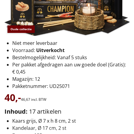
€75 tot €100
€100 en hoger
Oude collectie
Alle kerstpakketten 2026
Niet meer leverbaar
Thema
Voorraad:
Uitverkocht
Origineel
Bestelmogelijkheid: Vanaf 5 stuks
Per pakket afgedragen aan uw goede doel (Gratis):
Rituals
€ 0,45
Magazijn: 12
Luxe
Pakketnummer: UD25071
40,-
46,
67
incl. BTW
Mannen
Inhoud:
17 artikelen
Vrouwen
Kaars grijs, Ø 7 x h 8 cm, 2 st
Kandelaar, Ø 17 cm, 2 st
Duurzaam