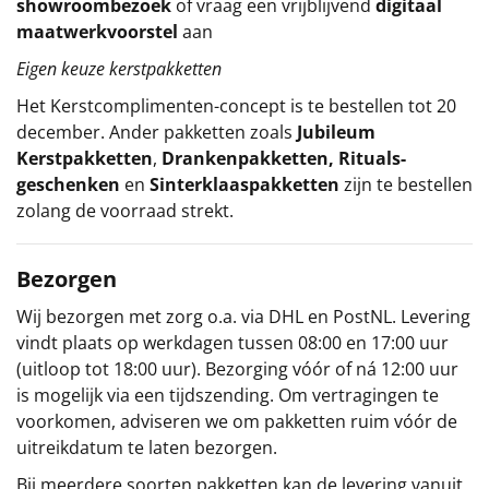
showroombezoek
of vraag een vrijblijvend
digitaal
maatwerkvoorstel
aan
Eigen keuze kerstpakketten
Het
Kerstcomplimenten
-concept
is te bestellen tot 20
december. Ander pakketten zoals
Jubileum
Kerstpakketten
,
Drankenpakketten
,
Rituals-
geschenken
en
Sinterklaaspakketten
zijn te bestellen
zolang de voorraad strekt.
Bezorgen
Wij bezorgen met zorg o.a. via DHL en PostNL. Levering
vindt plaats op werkdagen tussen 08:00 en 17:00 uur
(uitloop tot 18:00 uur). Bezorging vóór of ná 12:00 uur
is mogelijk via een tijdszending. Om vertragingen te
voorkomen, adviseren we om pakketten ruim vóór de
uitreikdatum te laten bezorgen.
Bij meerdere soorten pakketten kan de levering vanuit