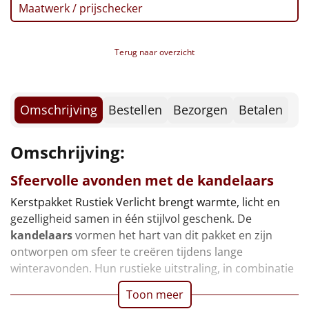
Borrelplank
Maatwerk / prijschecker
Warmtekussen
NIEUW
Terug naar overzicht
Slowcooker
POPULAIR
Noodradio
NIEUW
Omschrijving
Bestellen
Bezorgen
Betalen
Deken (fleece plaid)
Omschrijving:
Alle artikelen
Sfeervolle avonden met de
kandelaars
Overige
Kerstpakket Rustiek Verlicht brengt warmte, licht en
gezelligheid samen in één stijlvol geschenk. De
Ideeën
kandelaars
vormen het hart van dit pakket en zijn
ontworpen om sfeer te creëren tijdens lange
Personeel
winteravonden. Hun rustieke uitstraling, in combinatie
Toon meer
Doe het zelf