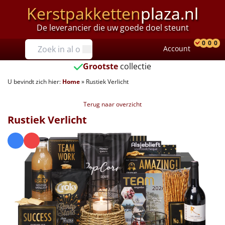
Kerstpakketten
plaza.nl
De leverancier die uw goede doel steunt
Prijzen
0
0
0
Account
Prod
Ver
W
Tot €25
Grootste
collectie
U bevindt zich hier:
Home
»
Rustiek Verlicht
€25 tot €35
Terug naar overzicht
€35 tot €40
Rustiek Verlicht
€40 tot €45
€45 tot €50
€50 tot €55
€55 tot €75