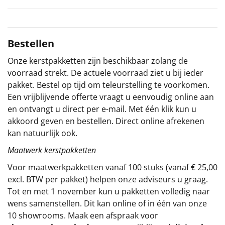
Sinterklaaspakketten
Particulier
Bestellen
Onze kerstpakketten zijn beschikbaar zolang de
Kerstgeschenken 2026
voorraad strekt. De actuele voorraad ziet u bij ieder
pakket. Bestel op tijd om teleurstelling te voorkomen.
Relatiegeschenken
Een vrijblijvende offerte vraagt u eenvoudig online aan
en ontvangt u direct per e-mail. Met één klik kun u
Cadeaubon
akkoord geven en bestellen. Direct online afrekenen
kan natuurlijk ook.
Per stuk
Maatwerk kerstpakketten
Alle overige
Voor maatwerkpakketten vanaf 100 stuks (vanaf € 25,00
excl. BTW per pakket) helpen onze adviseurs u graag.
Tot en met 1 november kun u pakketten volledig naar
wens samenstellen. Dit kan online of in één van onze
10 showrooms. Maak een afspraak voor