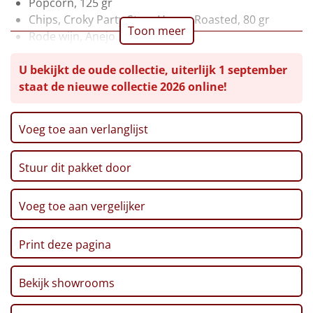
Popcorn, 125 gr
Chips, Croky Party Stars Honey Roasted, 80 gr
Leuke
Toon meer
Rode wijn, Anejo Merlot, 0,75 ltr
Schulp Appelsap, 0,75 ltr
Goedkope
U bekijkt de oude collectie, uiterlijk 1 september
Pannenkoekenmix 'Success', 180 gr
staat de nieuwe collectie 2026 online!
Toast 'Teamwork', 100 gr
Uniek
Broodstengels 'Champion', 125 gr
No. 1 Pretzels, 200 gr
Alle thema's
Voeg toe aan verlanglijst
Haverkoekjes 'Amazing', 135 gr
Artikel
Team Magazine
Stuur dit pakket door
CenterParcs Voucher
Hitster
Postcode Loterij Lot
NIEUW
Verpakt in een feestelijke kerstdoos, 39 x 29 x 30 cm
Voeg toe aan vergelijker
Pizzarette
Print deze pagina
Tas
Bekijk showrooms
Wake up light
NIEUW