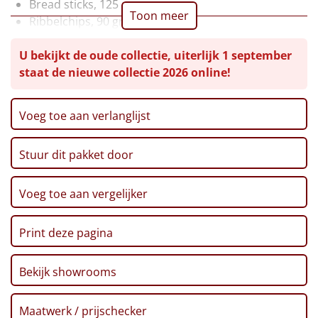
Bread sticks, 125 gr
Toon meer
Ribbelchips, 90 gr
Leuke
Pasta penne, 400 gr
U bekijkt de oude collectie, uiterlijk 1 september
Pretzelsticks XXL, 200 gr
Goedkope
staat de nieuwe collectie 2026 online!
Borrelnoten, 'Nacho Cheese', 100 gr
Popcorn, 90 gr
Uniek
Passata tomatensaus, 330 gr
Voeg toe aan verlanglijst
Nougat, 130 gr
Alle thema's
Knoflookbroodjes, 150 gr
Stuur dit pakket door
Artikel
Chocolade boomhangers, 87,5 gr
Kerstkaart
Hitster
NIEUW
Kerstmagazine
Voeg toe aan vergelijker
Verpakt in een feestelijke kerstdoos, 39 x 29 x 18 cm
Pizzarette
Print deze pagina
Tas
Bekijk showrooms
Wake up light
NIEUW
Maatwerk / prijschecker