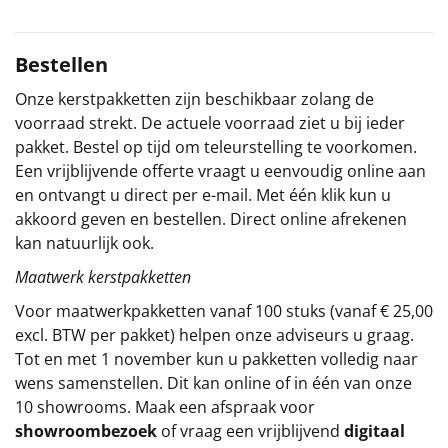
Sinterklaaspakketten
Bestellen
Particulier
Onze kerstpakketten zijn beschikbaar zolang de
voorraad strekt. De actuele voorraad ziet u bij ieder
Kerstgeschenken 2026
pakket. Bestel op tijd om teleurstelling te voorkomen.
Een vrijblijvende offerte vraagt u eenvoudig online aan
Relatiegeschenken
en ontvangt u direct per e-mail. Met één klik kun u
akkoord geven en bestellen. Direct online afrekenen
Cadeaubon
kan natuurlijk ook.
Per stuk
Maatwerk kerstpakketten
Voor maatwerkpakketten vanaf 100 stuks (vanaf € 25,00
Alle overige
excl. BTW per pakket) helpen onze adviseurs u graag.
Tot en met 1 november kun u pakketten volledig naar
wens samenstellen. Dit kan online of in één van onze
10 showrooms. Maak een afspraak voor
showroombezoek
of vraag een vrijblijvend
digitaal