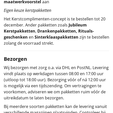
maatwerkvoorstel
aan
Eigen keuze kerstpakketten
Het
Kerstcomplimenten
-concept
is te bestellen tot 20
december. Ander pakketten zoals
Jubileum
Kerstpakketten
,
Drankenpakketten
,
Rituals-
geschenken
en
Sinterklaaspakketten
zijn te bestellen
zolang de voorraad strekt.
Bezorgen
Wij bezorgen met zorg o.a. via DHL en PostNL. Levering
vindt plaats op werkdagen tussen 08:00 en 17:00 uur
(uitloop tot 18:00 uur). Bezorging vóór of ná 12:00 uur
is mogelijk via een tijdszending. Om vertragingen te
voorkomen, adviseren we om pakketten ruim vóór de
uitreikdatum te laten bezorgen.
Bij meerdere soorten pakketten kan de levering vanuit
verschillende magazijnen plaatsvinden. Controleer bij