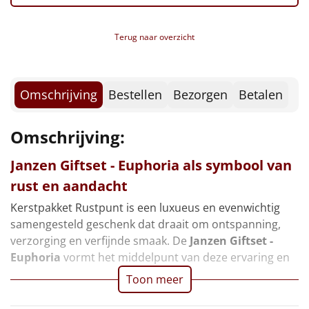
Borrelplank
Terug naar overzicht
Warmtekussen
NIEUW
Slowcooker
POPULAIR
Omschrijving
Bestellen
Bezorgen
Betalen
Noodradio
NIEUW
Omschrijving:
Deken (fleece plaid)
Janzen Giftset - Euphoria
als symbool van
Alle artikelen
rust en aandacht
Overige
Kerstpakket Rustpunt is een luxueus en evenwichtig
samengesteld geschenk dat draait om ontspanning,
Ideeën
verzorging en verfijnde smaak. De
Janzen Giftset -
Euphoria
vormt het middelpunt van deze ervaring en
Personeel
Toon meer
Doe het zelf