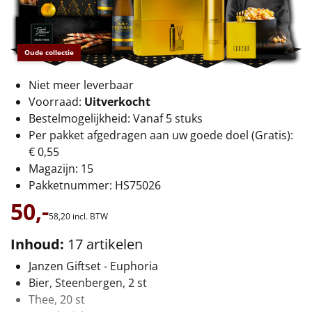
€75 tot €100
€100 en hoger
Oude collectie
Alle kerstpakketten 2026
Niet meer leverbaar
Thema
Voorraad:
Uitverkocht
Bestelmogelijkheid: Vanaf 5 stuks
Origineel
Per pakket afgedragen aan uw goede doel (Gratis):
€ 0,55
Rituals
Magazijn: 15
Pakketnummer: HS75026
Luxe
50,-
58,
20
incl. BTW
Mannen
Inhoud:
17 artikelen
Janzen Giftset - Euphoria
Vrouwen
Bier, Steenbergen, 2 st
Thee, 20 st
Duurzaam