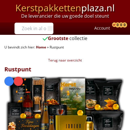
Kerstpakketten
plaza.nl
De leverancier die uw goede doel steunt
Prijzen
0
0
0
Account
Prod
Ver
W
Tot €25
Grootste
collectie
U bevindt zich hier:
Home
»
Rustpunt
€25 tot €35
Terug naar overzicht
€35 tot €40
Rustpunt
€40 tot €45
€45 tot €50
€50 tot €55
€55 tot €75