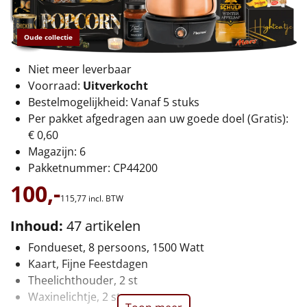
€75 tot €100
€100 en hoger
Oude collectie
Niet meer leverbaar
Alle kerstpakketten 2026
Voorraad:
Uitverkocht
Thema
Bestelmogelijkheid: Vanaf 5 stuks
Per pakket afgedragen aan uw goede doel (Gratis):
Origineel
€ 0,60
Magazijn: 6
Rituals
Pakketnummer: CP44200
100,-
Luxe
115,
77
incl. BTW
Inhoud:
47 artikelen
Mannen
Fondueset, 8 persoons, 1500 Watt
Vrouwen
Kaart, Fijne Feestdagen
Theelichthouder, 2 st
Duurzaam
Waxinelichtje, 2 st