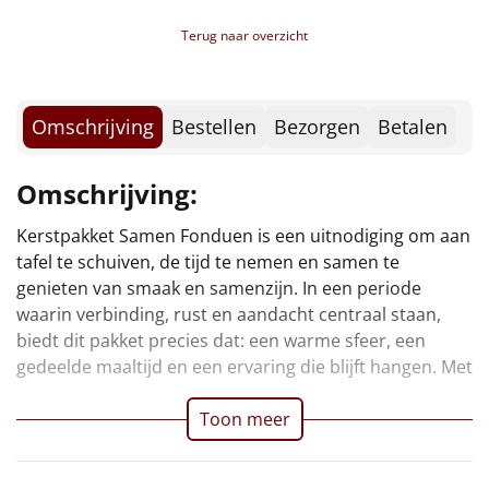
Borrelplank
Mars, 20 gr, 2 st
Terug naar overzicht
Suikerwafel, 80 gr
Warmtekussen
NIEUW
Tomatensoep, 450 ml
Kaas, Old Amsterdam, 150 gr
Slowcooker
POPULAIR
Mini Bouchées, 12 st
Omschrijving
Bestellen
Bezorgen
Betalen
Ragout, 290 gr
Noodradio
NIEUW
HighTea'tje, 11-dlg
Omschrijving:
* Inhoud Hightea'tje:
Deken (fleece plaid)
Thee, Lipton, Rooibos, 1,7 gr
Kerstpakket Samen Fonduen is een uitnodiging om aan
een combinatie van culinaire veelzijdigheid en
Thee, Lipton Earl Grey, 2 gr
tafel te schuiven, de tijd te nemen en samen te
sfeervolle presentatie is dit een kerstgeschenk dat iets
Alle artikelen
Boterwafels, 3 x 10 gr
genieten van smaak en samenzijn. In een periode
bijzonders toevoegt aan elk diner, elk gesprek en elk
Toblerone, 8 gr
waarin verbinding, rust en aandacht centraal staan,
Overige
Nougat, Caramel, 12 gr
biedt dit pakket precies dat: een warme sfeer, een
Tony's Chocolonely, Melk, 9 gr
gedeelde maaltijd en een ervaring die blijft hangen. Met
Ideeën
Knackebrod, 15 gr
Jam, 25 gr
Toon meer
Personeel
Honing, 8 gr
Kerstmagazine 2025
Doe het zelf