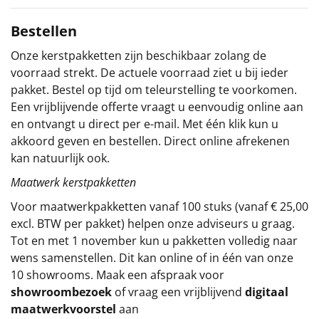
Verpakt in een feestelijke kerstdoos
Sinterklaaspakketten
Bestellen
Onze kerstpakketten zijn beschikbaar zolang de
Particulier
voorraad strekt. De actuele voorraad ziet u bij ieder
pakket. Bestel op tijd om teleurstelling te voorkomen.
Kerstgeschenken 2026
Een vrijblijvende offerte vraagt u eenvoudig online aan
en ontvangt u direct per e-mail. Met één klik kun u
Relatiegeschenken
akkoord geven en bestellen. Direct online afrekenen
kan natuurlijk ook.
Cadeaubon
Maatwerk kerstpakketten
Per stuk
Voor maatwerkpakketten vanaf 100 stuks (vanaf € 25,00
excl. BTW per pakket) helpen onze adviseurs u graag.
Alle overige
Tot en met 1 november kun u pakketten volledig naar
wens samenstellen. Dit kan online of in één van onze
10 showrooms. Maak een afspraak voor
showroombezoek
of vraag een vrijblijvend
digitaal
maatwerkvoorstel
aan