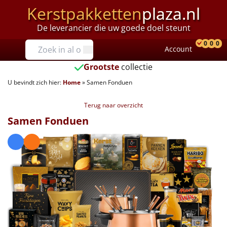
Kerstpakketten
plaza.nl
De leverancier die uw goede doel steunt
Prijzen
0
0
0
Account
Prod
Ver
W
Tot €25
Grootste
collectie
U bevindt zich hier:
Home
»
Samen Fonduen
€25 tot €35
Terug naar overzicht
€35 tot €40
Samen Fonduen
€40 tot €45
€45 tot €50
€50 tot €55
€55 tot €75