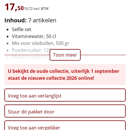
17,
50
Leuke
19,
72
incl. BTW
Inhoud:
7 artikelen
Goedkope
Selfie set
Vitaminewater, 50 cl
Uniek
Mix voor oliebollen, 500 gr
Poedersuiker, 125 gr
Alle thema's
Toon meer
Wafel hazelnoot, 60 gr
Artikel
Mallowmix, 25 gr
U bekijkt de oude collectie, uiterlijk 1 september
Verpakt in een feestelijke kerstdoos, 31 x 20 x 10 cm
Hitster
NIEUW
staat de nieuwe collectie 2026 online!
Pizzarette
Voeg toe aan verlanglijst
Tas
Stuur dit pakket door
Wake up light
NIEUW
Voeg toe aan vergelijker