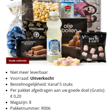
€75 tot €100
€100 en hoger
Alle kerstpakketten 2026
Thema
Origineel
Rituals
Oude collectie
Luxe
Niet meer leverbaar
Voorraad:
Uitverkocht
Mannen
Bestelmogelijkheid: Vanaf 5 stuks
Per pakket afgedragen aan uw goede doel (Gratis):
Vrouwen
€ 0,20
Magazijn: 8
Duurzaam
Pakketnummer: R006