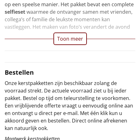
op een speelse manier. Het pakket bevat een complete
Sinterklaaspakketten
selfieset
waarmee de ontvanger samen met vrienden,
collega’s of familie de leukste momenten kan
Particulier
vastleggen. Het maken van foto’s verandert de avond
Toon meer
Kerstgeschenken 2026
Relatiegeschenken
Cadeaubon
Bestellen
Onze kerstpakketten zijn beschikbaar zolang de
Per stuk
voorraad strekt. De actuele voorraad ziet u bij ieder
pakket. Bestel op tijd om teleurstelling te voorkomen.
Alle overige
Een vrijblijvende offerte vraagt u eenvoudig online aan
en ontvangt u direct per e-mail. Met één klik kun u
akkoord geven en bestellen. Direct online afrekenen
kan natuurlijk ook.
Maatwerk kerstpakketten