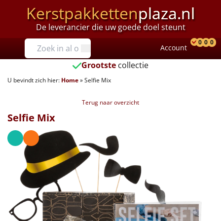
Kerstpakketten
plaza.nl
De leverancier die uw goede doel steunt
Prijzen
0
0
0
Account
Prod
Ver
W
Tot €25
Grootste
collectie
U bevindt zich hier:
Home
»
Selfie Mix
€25 tot €35
Terug naar overzicht
€35 tot €40
Selfie Mix
€40 tot €45
€45 tot €50
€50 tot €55
€55 tot €75