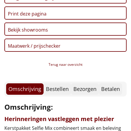
Borrelplank
Print deze pagina
Warmtekussen
NIEUW
Bekijk showrooms
Slowcooker
POPULAIR
Noodradio
NIEUW
Maatwerk / prijschecker
Deken (fleece plaid)
Terug naar overzicht
Alle artikelen
Overige
Omschrijving
Bestellen
Bezorgen
Betalen
Ideeën
Omschrijving:
Personeel
Herinneringen vastleggen met plezier
Doe het zelf
Kerstpakket Selfie Mix combineert smaak en beleving