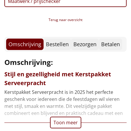
Maatwerk / prijschecker
Verpakt in een feestelijke kerstdoos, 39 x 29 x 17,7
Borrelplank
cm
Warmtekussen
NIEUW
Terug naar overzicht
Slowcooker
POPULAIR
Omschrijving
Bestellen
Bezorgen
Betalen
Noodradio
NIEUW
Deken (fleece plaid)
Omschrijving:
Alle artikelen
Stijl en gezelligheid met Kerstpakket
Serveerpracht
Overige
Kerstpakket Serveerpracht is in 2025 het perfecte
Ideeën
geschenk voor iedereen die de feestdagen wil vieren
met stijl, smaak en warmte. Dit veelzijdige pakket
Personeel
combineert een blijvend en praktisch cadeau met een
Toon meer
Doe het zelf