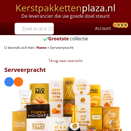
Kerstpakketten
plaza.nl
De leverancier die uw goede doel steunt
Prijzen
0
0
0
Account
Prod
Ver
W
Tot €25
Grootste
collectie
U bevindt zich hier:
Home
»
Serveerpracht
€25 tot €35
Terug naar overzicht
€35 tot €40
Serveerpracht
€40 tot €45
€45 tot €50
€50 tot €55
€55 tot €75