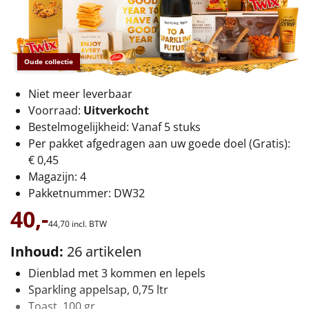
€75 tot €100
€100 en hoger
Oude collectie
Alle kerstpakketten 2026
Niet meer leverbaar
Thema
Voorraad:
Uitverkocht
Bestelmogelijkheid: Vanaf 5 stuks
Origineel
Per pakket afgedragen aan uw goede doel (Gratis):
€ 0,45
Rituals
Magazijn: 4
Pakketnummer: DW32
Luxe
40,-
44,
70
incl. BTW
Mannen
Inhoud:
26 artikelen
Vrouwen
Dienblad met 3 kommen en lepels
Sparkling appelsap, 0,75 ltr
Duurzaam
Toast, 100 gr