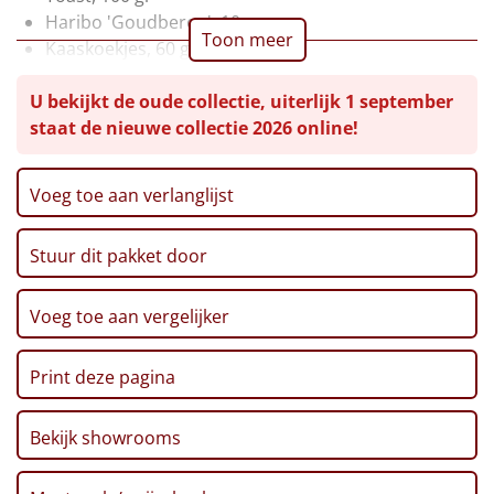
Haribo 'Goudberen', 10 gr
Leuke
Toon meer
Kaaskoekjes, 60 gr
Ribbelchips, 90 gr
Goedkope
U bekijkt de oude collectie, uiterlijk 1 september
Haverkoeken, 135 gr
staat de nieuwe collectie 2026 online!
Zwarte thee, 18 st
Uniek
Fruitkoek, 80 gr
Karamel stroop, 110 gr
Voeg toe aan verlanglijst
Alle thema's
Stroopwafel, 64 gr, 2 st
Chocolate Chip cookies, 150 gr
Artikel
Stuur dit pakket door
Twix, 50 gr
Kaaspuntjes, 125 gr
Hitster
NIEUW
Pindamix, 50 gr
Voeg toe aan vergelijker
Pepermunt, 75 gr
Pizzarette
Pannenkoekenmix, 180 gr
Print deze pagina
Fudge, 150 gr
Tas
Broodstengels, 125 gr
Bekijk showrooms
Nougat, 10 gr
Wake up light
NIEUW
Kerstkaart 'Happy Holidays'