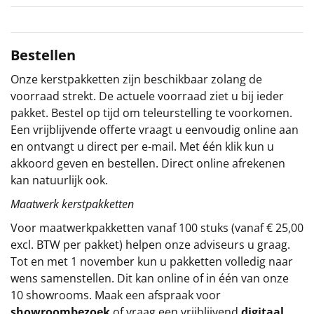
Sinterklaaspakketten
Bestellen
Particulier
Onze kerstpakketten zijn beschikbaar zolang de
Kerstgeschenken 2026
voorraad strekt. De actuele voorraad ziet u bij ieder
pakket. Bestel op tijd om teleurstelling te voorkomen.
Relatiegeschenken
Een vrijblijvende offerte vraagt u eenvoudig online aan
en ontvangt u direct per e-mail. Met één klik kun u
Cadeaubon
akkoord geven en bestellen. Direct online afrekenen
kan natuurlijk ook.
Per stuk
Maatwerk kerstpakketten
Alle overige
Voor maatwerkpakketten vanaf 100 stuks (vanaf € 25,00
excl. BTW per pakket) helpen onze adviseurs u graag.
Tot en met 1 november kun u pakketten volledig naar
wens samenstellen. Dit kan online of in één van onze
10 showrooms. Maak een afspraak voor
showroombezoek
of vraag een vrijblijvend
digitaal