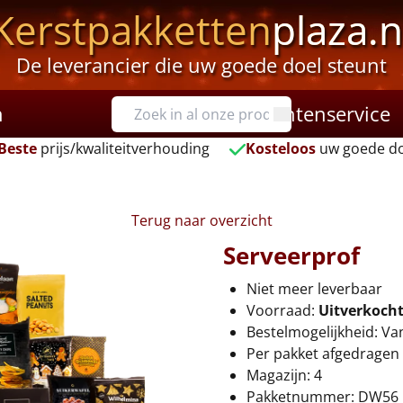
Kerstpakketten
plaza.n
De leverancier die uw goede doel steunt
n
Klantenservice
Beste
prijs/kwaliteitverhouding
Kosteloos
uw goede do
Terug naar overzicht
Serveerprof
Niet meer leverbaar
Voorraad:
Uitverkoch
Bestelmogelijkheid: Va
Per pakket afgedragen 
Magazijn: 4
Pakketnummer: DW56