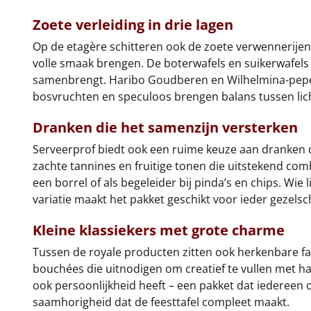
Zoete verleiding in drie lagen
Op de etagère schitteren ook de zoete verwennerijen. 
volle smaak brengen. De boterwafels en suikerwafels
samenbrengt. Haribo Goudberen en Wilhelmina-pepermun
bosvruchten en speculoos brengen balans tussen licht
Dranken die het samenzijn versterken
Serveerprof biedt ook een ruime keuze aan dranken di
zachte tannines en fruitige tonen die uitstekend comb
een borrel of als begeleider bij pinda’s en chips. Wie 
variatie maakt het pakket geschikt voor ieder gezelsc
Kleine klassiekers met grote charme
Tussen de royale producten zitten ook herkenbare fav
bouchées die uitnodigen om creatief te vullen met har
ook persoonlijkheid heeft – een pakket dat iedereen 
saamhorigheid dat de feesttafel compleet maakt.