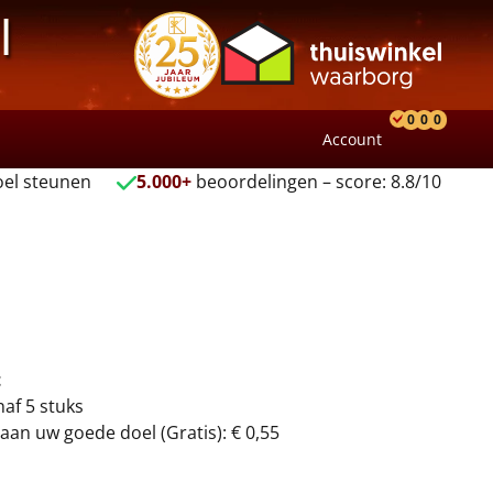
l
0
0
0
Account
Product
Verlang
Wink
el steunen
5.000+
beoordelingen – score: 8.8/10
t
naf 5 stuks
aan uw goede doel (Gratis): € 0,55