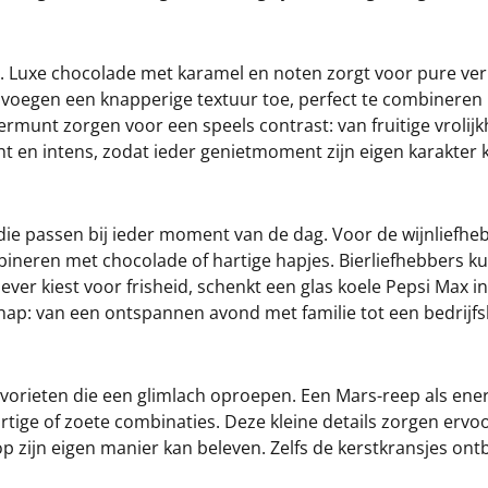
Luxe chocolade met karamel en noten zorgt voor pure verleid
 voegen een knapperige textuur toe, perfect te combineren
t zorgen voor een speels contrast: van fruitige vrolijkhei
 en intens, zodat ieder genietmoment zijn eigen karakter kr
e passen bij ieder moment van de dag. Voor de wijnliefhebb
ineren met chocolade of hartige hapjes. Bierliefhebbers kun
liever kiest voor frisheid, schenkt een glas koele Pepsi Max 
hap: van een ontspannen avond met familie tot een bedrijfsb
orieten die een glimlach oproepen. Een Mars-reep als energi
tige of zoete combinaties. Deze kleine details zorgen ervoor
op zijn eigen manier kan beleven. Zelfs de kerstkransjes on