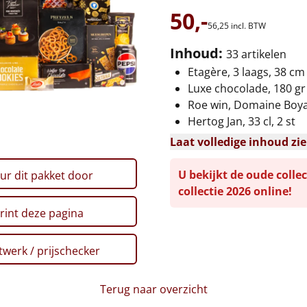
50,-
56,
25
incl. BTW
Inhoud:
33 artikelen
Etagère, 3 laags, 38 cm
Luxe chocolade, 180 gr
Roe win, Domaine Boyar
Hertog Jan, 33 cl, 2 st
Laat volledige inhoud zi
U bekijkt de oude collec
ur dit pakket door
collectie 2026 online!
rint deze pagina
werk / prijschecker
Terug naar overzicht