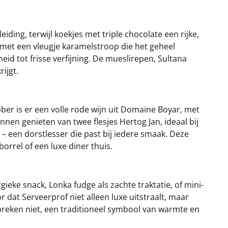
ing, terwijl koekjes met triple chocolate een rijke,
 met een vleugje karamelstroop die het geheel
d tot frisse verfijning. De mueslirepen, Sultana
ijgt.
er is er een volle rode wijn uit Domaine Boyar, met
nen genieten van twee flesjes Hertog Jan, ideaal bij
in – een dorstlesser die past bij iedere smaak. Deze
orrel of een luxe diner thuis.
eke snack, Lonka fudge als zachte traktatie, of mini-
 dat Serveerprof niet alleen luxe uitstraalt, maar
tbreken niet, een traditioneel symbool van warmte en