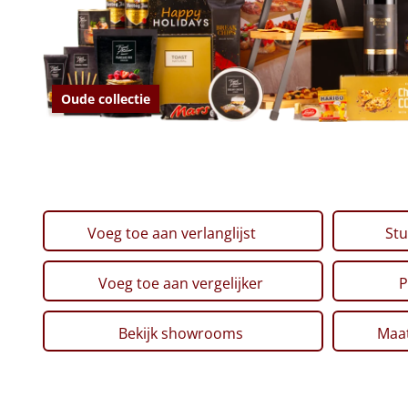
Oude collectie
Voeg toe aan verlanglijst
Stu
Voeg toe aan vergelijker
P
Bekijk showrooms
Maat