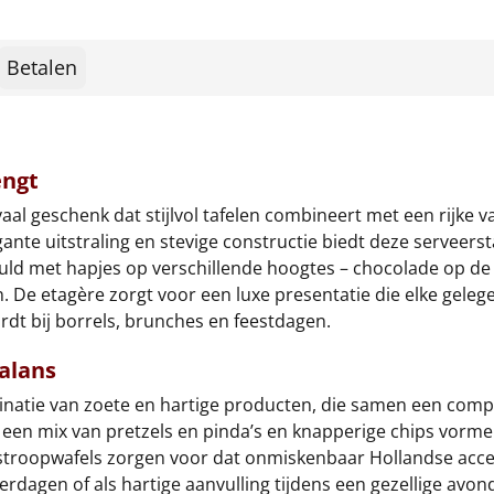
Betalen
engt
yaal geschenk dat stijlvol tafelen combineert met een rijke 
gante uitstraling en stevige constructie biedt deze serveers
gevuld met hapjes op verschillende hoogtes – chocolade op de 
 De etagère zorgt voor een luxe presentatie die elke gele
rdt bij borrels, brunches en feestdagen.
balans
binatie van zoete en hartige producten, die samen een com
L, een mix van pretzels en pinda’s en knapperige chips vorm
stroopwafels zorgen voor dat onmiskenbaar Hollandse acce
rdagen of als hartige aanvulling tijdens een gezellige avon