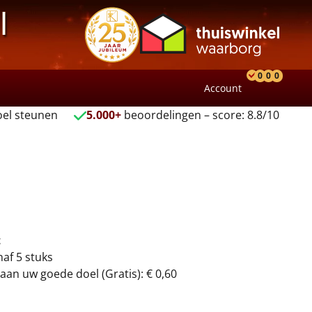
l
0
0
0
Account
Product
Verlang
Wink
el steunen
5.000+
beoordelingen – score: 8.8/10
t
naf 5 stuks
aan uw goede doel (Gratis): € 0,60