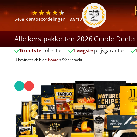
5408
klantbeoordelingen -
8.8
/10
Alle kerstpakketten 2026
Goede Doele
Grootste
collectie
Laagste
prijsgarantie
U bevindt zich hier:
Home
»
Sfeerpracht