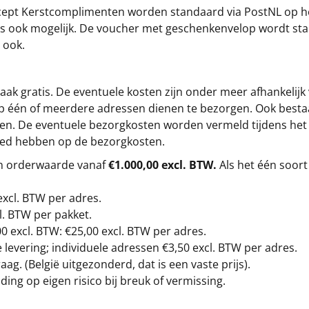
cept
Kerstcomplimenten
worden standaard via PostNL op h
s is ook mogelijk. De voucher met geschenkenvelop wordt sta
 ook.
ak gratis. De eventuele kosten zijn onder meer afhankelijk
op één of meerdere adressen dienen te bezorgen. Ook besta
gen. De eventuele bezorgkosten worden vermeld tijdens het be
loed hebben op de bezorgkosten.
en orderwaarde vanaf
€1.000,00 excl. BTW.
Als het één soort
excl. BTW
per adres.
l. BTW per pakket.
00
excl. BTW: €25,00 excl. BTW per adres.
levering; individuele adressen €3,50 excl. BTW per adres.
g. (België uitgezonderd, dat is een vaste prijs).
ding op eigen risico bij breuk of vermissing.