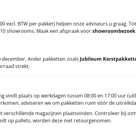
00 excl. BTW per pakket) helpen onze adviseurs u graag. To
ze 10 showrooms. Maak een afspraak voor
showroombezoe
 20 december. Ander pakketten zoals
Jubileum Kerstpakkett
orraad strekt.
g vindt plaats op werkdagen tussen 08:00 en 17:00 uur (uitl
oorkomen, adviseren we om pakketten ruim vóór de uitreikd
t verschillende magazijnen plaatsvinden. Controleer bij ontv
iedt op pallets, worden deze niet retourgenomen.