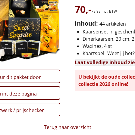
70,-
78,
98
incl. BTW
Inhoud:
44 artikelen
Kaarsenset in gesche
Dinerkaarsen, 20 cm, 2
Waxines, 4 st
Kaartspel "Weet jij het?
Laat volledige inhoud zi
U bekijkt de oude collec
ur dit pakket door
collectie 2026 online!
rint deze pagina
werk / prijschecker
Terug naar overzicht