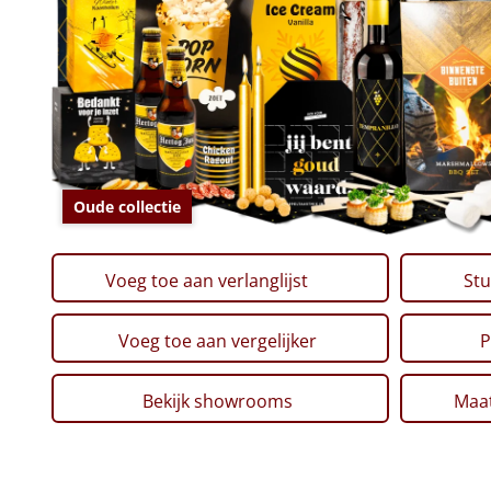
Oude collectie
Voeg toe aan verlanglijst
Stu
Voeg toe aan vergelijker
P
Bekijk showrooms
Maat