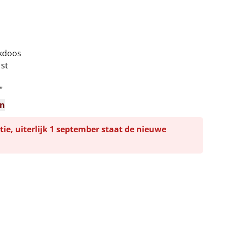
nkdoos
 st
"
en
tie, uiterlijk 1 september staat de nieuwe