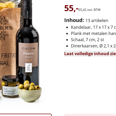
55,-
65,
42
incl. BTW
Inhoud:
13 artikelen
Kandelaar, 17 x 17 x 7 
Plank met metalen han
Schaal, 7 cm, 2 st
Dinerkaarsen, Ø 2,1 x 2
Laat volledige inhoud zi