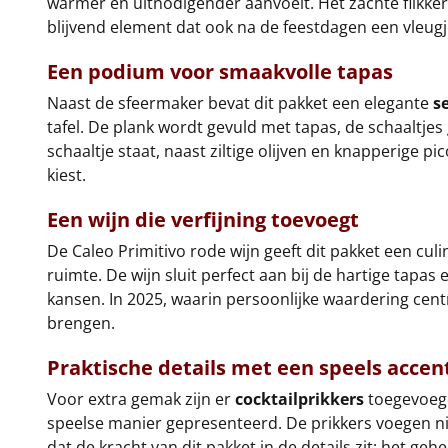
warmer en uitnodigender aanvoelt. Het zachte flikker
blijvend element dat ook na de feestdagen een vleugje
Een podium voor smaakvolle tapas
Naast de sfeermaker bevat dit pakket een elegante
s
tafel. De plank wordt gevuld met tapas, de schaaltjes 
schaaltje staat, naast ziltige olijven en knapperige p
kiest.
Een wijn die verfijning toevoegt
De Caleo Primitivo rode wijn geeft dit pakket een culi
ruimte. De wijn sluit perfect aan bij de hartige tap
kansen. In 2025, waarin persoonlijke waardering cent
brengen.
Praktische details met een speels accen
Voor extra gemak zijn er
cocktailprikkers
toegevoegd
speelse manier gepresenteerd. De prikkers voegen ni
dat de kracht van dit pakket in de details zit: het geh