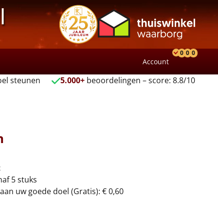
l
0
0
0
Account
Product
Verlang
Wink
el steunen
5.000+
beoordelingen – score: 8.8/10
n
t
naf 5 stuks
aan uw goede doel (Gratis): € 0,60