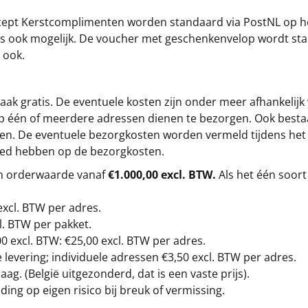
cept
Kerstcomplimenten
worden standaard via PostNL op h
s is ook mogelijk. De voucher met geschenkenvelop wordt sta
 ook.
ak gratis. De eventuele kosten zijn onder meer afhankelijk
op één of meerdere adressen dienen te bezorgen. Ook besta
gen. De eventuele bezorgkosten worden vermeld tijdens het be
loed hebben op de bezorgkosten.
en orderwaarde vanaf
€1.000,00 excl. BTW.
Als het één soort
excl. BTW
per adres.
l. BTW per pakket.
00
excl. BTW: €25,00 excl. BTW per adres.
levering; individuele adressen €3,50 excl. BTW per adres.
g. (België uitgezonderd, dat is een vaste prijs).
ding op eigen risico bij breuk of vermissing.