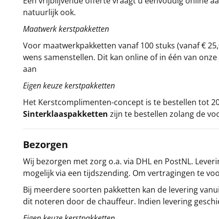
Een vrijblijvende offerte vraagt u eenvoudig online a
natuurlijk ook.
Maatwerk kerstpakketten
Voor maatwerkpakketten vanaf 100 stuks (vanaf € 25,
wens samenstellen. Dit kan online of in één van on
aan
Eigen keuze kerstpakketten
Het
Kerstcomplimenten
-concept
is te bestellen tot
Sinterklaaspakketten
zijn te bestellen zolang de vo
Bezorgen
Wij bezorgen met zorg o.a. via DHL en PostNL. Leverin
mogelijk via een tijdszending. Om vertragingen te v
Bij meerdere soorten pakketten kan de levering vanui
dit noteren door de chauffeur. Indien levering gesch
Eigen keuze kerstpakketten