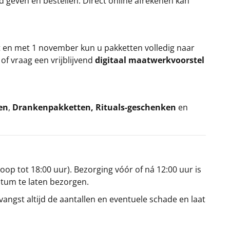
rd geven en bestellen. Direct online afrekenen kan
t en met 1 november kun u pakketten volledig naar
k
of vraag een vrijblijvend
digitaal maatwerkvoorstel
en
,
Drankenpakketten
,
Rituals-geschenken
en
oop tot 18:00 uur). Bezorging vóór of ná 12:00 uur is
atum te laten bezorgen.
angst altijd de aantallen en eventuele schade en laat