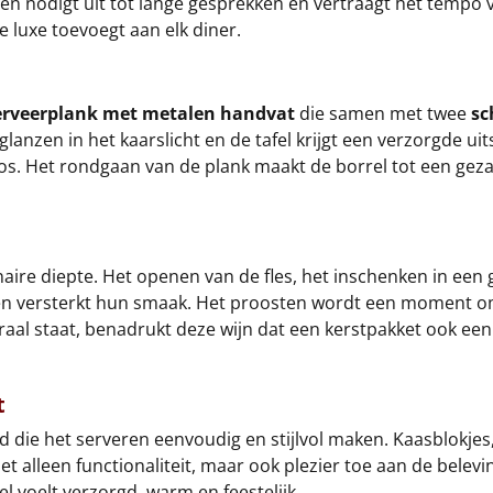
en nodigt uit tot lange gesprekken en vertraagt het tempo 
 luxe toevoegt aan elk diner.
erveerplank met metalen handvat
die samen met twee
sc
glanzen in het kaarslicht en de tafel krijgt een verzorgde uit
icos. Het rondgaan van de plank maakt de borrel tot een geza
naire diepte. Het openen van de fles, het inschenken in een g
as en versterkt hun smaak. Het proosten wordt een moment o
raal staat, benadrukt deze wijn dat een kerstpakket ook een
t
 die het serveren eenvoudig en stijlvol maken. Kaasblokjes
et alleen functionaliteit, maar ook plezier toe aan de bel
eel voelt verzorgd, warm en feestelijk.