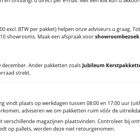
an en ontvangt u direct per e-mail. Met één klik kun u akkoo
00 excl. BTW per pakket) helpen onze adviseurs u graag. To
ze 10 showrooms. Maak een afspraak voor
showroombezoe
 20 december. Ander pakketten zoals
Jubileum Kerstpakkett
orraad strekt.
g vindt plaats op werkdagen tussen 08:00 en 17:00 uur (uitl
oorkomen, adviseren we om pakketten ruim vóór de uitreikd
t verschillende magazijnen plaatsvinden. Controleer bij ontv
iedt op pallets, worden deze niet retourgenomen.