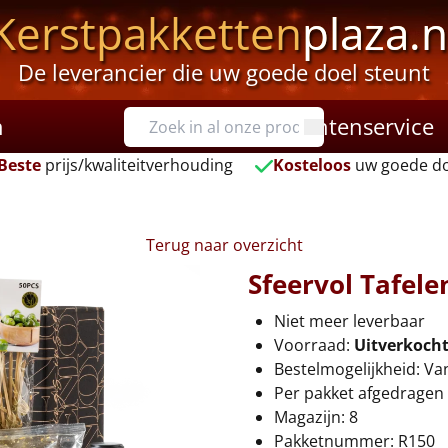
Kerstpakketten
plaza.n
De leverancier die uw goede doel steunt
n
Klantenservice
Beste
prijs/kwaliteitverhouding
Kosteloos
uw goede do
Terug naar overzicht
Sfeervol Tafele
Niet meer leverbaar
Voorraad:
Uitverkoch
Bestelmogelijkheid: Va
Per pakket afgedragen 
Magazijn: 8
Pakketnummer: R150