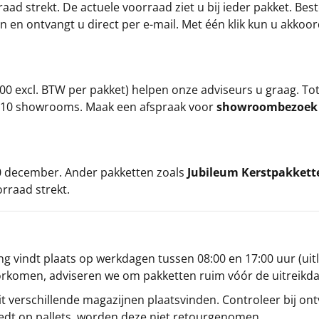
ad strekt. De actuele voorraad ziet u bij ieder pakket. Best
an en ontvangt u direct per e-mail. Met één klik kun u akkoo
00 excl. BTW per pakket) helpen onze adviseurs u graag. To
ze 10 showrooms. Maak een afspraak voor
showroombezoe
 20 december. Ander pakketten zoals
Jubileum Kerstpakkett
orraad strekt.
g vindt plaats op werkdagen tussen 08:00 en 17:00 uur (uitl
oorkomen, adviseren we om pakketten ruim vóór de uitreikd
t verschillende magazijnen plaatsvinden. Controleer bij ontv
iedt op pallets, worden deze niet retourgenomen.