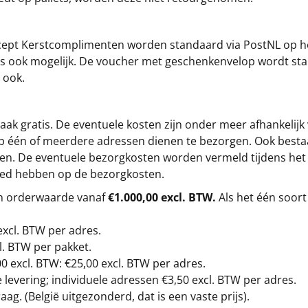
cept
Kerstcomplimenten
worden standaard via PostNL op h
s is ook mogelijk. De voucher met geschenkenvelop wordt sta
 ook.
ak gratis. De eventuele kosten zijn onder meer afhankelijk
op één of meerdere adressen dienen te bezorgen. Ook besta
gen. De eventuele bezorgkosten worden vermeld tijdens het be
loed hebben op de bezorgkosten.
en orderwaarde vanaf
€1.000,00 excl. BTW.
Als het één soort
excl. BTW
per adres.
l. BTW per pakket.
00
excl. BTW: €25,00 excl. BTW per adres.
levering; individuele adressen €3,50 excl. BTW per adres.
g. (België uitgezonderd, dat is een vaste prijs).