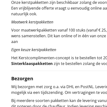
Onze kerstpakketten zijn beschikbaar zolang de voorra
Een vrijblijvende offerte vraagt u eenvoudig online a
natuurlijk ook.
Maatwerk kerstpakketten
Voor maatwerkpakketten vanaf 100 stuks (vanaf € 25,
wens samenstellen. Dit kan online of in één van on
aan
Eigen keuze kerstpakketten
Het
Kerstcomplimenten
-concept
is te bestellen tot
Sinterklaaspakketten
zijn te bestellen zolang de vo
Bezorgen
Wij bezorgen met zorg o.a. via DHL en PostNL. Leverin
mogelijk via een tijdszending. Om vertragingen te v
Bij meerdere soorten pakketten kan de levering vanui
dit noteren door de chauffeur. Indien levering gesch