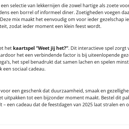
ht een selectie van lekkernijen die zowel hartige als zoete 
dens een borrel of informeel diner. Zoetigheden voegen daar
. Deze mix maakt het eenvoudig om voor ieder gezelschap iets
eit, zodat ieder moment een klein feest wordt.
et het
kaartspel “Weet jij het?”
. Dit interactieve spel zorg
, waardoor het een verbindende factor is bij uiteenlopende g
ega’s, het spel benadrukt dat samen lachen en spelen minst
ok een sociaal cadeau.
5 voor een geschenk dat duurzaamheid, smaak en gezelligheid
 het uitpakken tot een bijzonder moment maakt. Bestel dit p
lt – een cadeau dat de feestdagen van 2025 laat stralen en