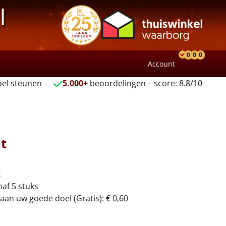
l
0
0
0
Account
Product
Verlang
Wink
el steunen
5.000+
beoordelingen – score: 8.8/10
ht
t
naf 5 stuks
aan uw goede doel (Gratis): € 0,60