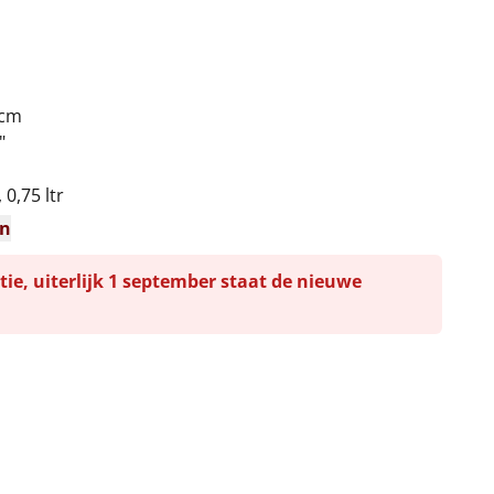
 cm
"
0,75 ltr
en
tie, uiterlijk 1 september staat de nieuwe