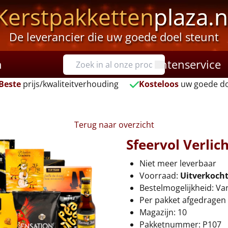
Kerstpakketten
plaza.n
De leverancier die uw goede doel steunt
n
Klantenservice
Beste
prijs/kwaliteitverhouding
Kosteloos
uw goede do
Terug naar overzicht
Sfeervol Verlic
Niet meer leverbaar
Voorraad:
Uitverkoch
Bestelmogelijkheid: Va
Per pakket afgedragen 
Magazijn: 10
Pakketnummer: P107