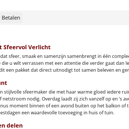
Betalen
 Sfeervol Verlicht
k dat sfeer, smaak en samenzijn samenbrengt in één complee
e die u wilt verrassen met een attentie die verder gaat dan l
dit een pakket dat direct uitnodigt tot samen beleven en ge
unt
en stijlvolle sfeermaker die met haar warme gloed iedere 
f netstroom nodig. Overdag laadt zij zich vanzelf op en ’s a
knus moment binnen of een avond buiten op het balkon of t
eestdagen een waardevolle toevoeging in huis of tuin.
en delen