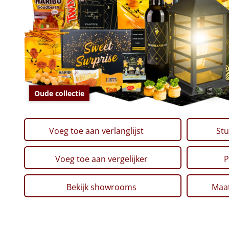
Oude collectie
Voeg toe aan verlanglijst
Stu
Voeg toe aan vergelijker
P
Bekijk showrooms
Maat