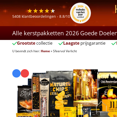
5408
klantbeoordelingen -
8.8
/10
Alle kerstpakketten 2026
Goede Doele
Grootste
collectie
Laagste
prijsgarantie
U bevindt zich hier:
Home
»
Sfeervol Verlicht