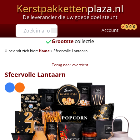
Kerstpakketten
plaza.nl
De leverancier die uw goede doel steunt
Prijzen
0
0
0
Account
Prod
Ver
W
Tot €25
Grootste
collectie
U bevindt zich hier:
Home
»
Sfeervolle Lantaarn
€25 tot €35
Terug naar overzicht
€35 tot €40
Sfeervolle Lantaarn
€40 tot €45
€45 tot €50
€50 tot €55
€55 tot €75