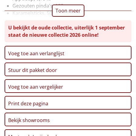
Gezouten pinda's, 100 gr
Leuke
Toon meer
Karamelsticks, 50 gr
Kaaspuntjes, 125 gr
Goedkope
U bekijkt de oude collectie, uiterlijk 1 september
Tomatensoep, 450 ml
staat de nieuwe collectie 2026 online!
Grissini broodstengels, 125 gr
Uniek
Toast, 100 gr
Pretzelsticks XXL, 200 gr
Voeg toe aan verlanglijst
Alle thema's
Nougat, 130 gr
Thee, 20 zakjes
Artikel
Stuur dit pakket door
Popcorn, 100 gr
Roomboterkoekjes in blik, 114 gr
Hitster
NIEUW
Lay's Sensations Sweet, 40 gr, 2 st
Voeg toe aan vergelijker
Pepermunt, 65 gr
Pizzarette
Kerst/Nieuwjaars kaart met puzzel
Print deze pagina
Verpakt in een feestelijke kerstdoos, 39 x 29 x 20 cm
Tas
Bekijk showrooms
Wake up light
NIEUW