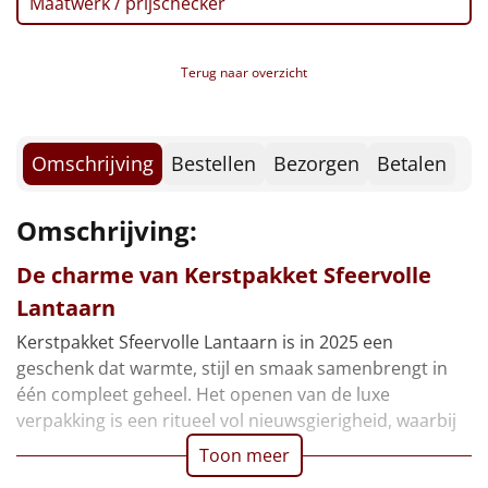
Maatwerk / prijschecker
Borrelplank
Warmtekussen
NIEUW
Terug naar overzicht
Slowcooker
POPULAIR
Omschrijving
Bestellen
Bezorgen
Betalen
Noodradio
NIEUW
Deken (fleece plaid)
Omschrijving:
De charme van Kerstpakket Sfeervolle
Alle artikelen
Lantaarn
Overige
Kerstpakket Sfeervolle Lantaarn is in 2025 een
Ideeën
geschenk dat warmte, stijl en smaak samenbrengt in
één compleet geheel. Het openen van de luxe
Personeel
verpakking is een ritueel vol nieuwsgierigheid, waarbij
Toon meer
Doe het zelf