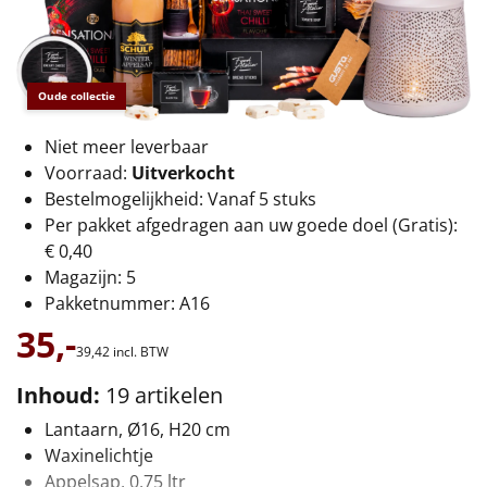
€75 tot €100
€100 en hoger
Oude collectie
Alle kerstpakketten 2026
Niet meer leverbaar
Thema
Voorraad:
Uitverkocht
Bestelmogelijkheid: Vanaf 5 stuks
Origineel
Per pakket afgedragen aan uw goede doel (Gratis):
€ 0,40
Rituals
Magazijn: 5
Pakketnummer: A16
Luxe
35,-
39,
42
incl. BTW
Mannen
Inhoud:
19 artikelen
Vrouwen
Lantaarn, Ø16, H20 cm
Waxinelichtje
Duurzaam
Appelsap, 0,75 ltr