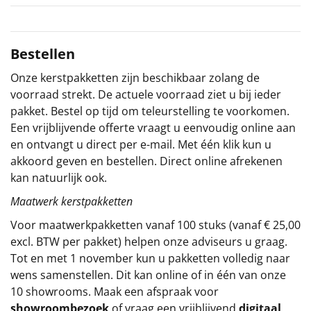
Sinterklaaspakketten
Bestellen
Particulier
Onze kerstpakketten zijn beschikbaar zolang de
Kerstgeschenken 2026
voorraad strekt. De actuele voorraad ziet u bij ieder
pakket. Bestel op tijd om teleurstelling te voorkomen.
Relatiegeschenken
Een vrijblijvende offerte vraagt u eenvoudig online aan
en ontvangt u direct per e-mail. Met één klik kun u
Cadeaubon
akkoord geven en bestellen. Direct online afrekenen
kan natuurlijk ook.
Per stuk
Maatwerk kerstpakketten
Alle overige
Voor maatwerkpakketten vanaf 100 stuks (vanaf € 25,00
excl. BTW per pakket) helpen onze adviseurs u graag.
Tot en met 1 november kun u pakketten volledig naar
wens samenstellen. Dit kan online of in één van onze
10 showrooms. Maak een afspraak voor
showroombezoek
of vraag een vrijblijvend
digitaal