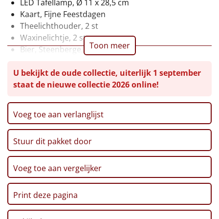
LED Tafellamp, Ø 11 x 28,5 cm
Kaart, Fijne Feestdagen
Leuke
Theelichthouder, 2 st
Waxinelichtje, 2 st
Goedkope
Toon meer
Bier, Steenberge, 25 cl, 2 st
Pretzelsticks, 40 gr
Uniek
U bekijkt de oude collectie, uiterlijk 1 september
Ribbelchips, 90 gr
staat de nieuwe collectie 2026 online!
Stroopwafel, 2 x 32 gr
Alle thema's
Marshmallows, 140 gr
Artikel
Pepermunt, 65 gr
Voeg toe aan verlanglijst
Kerstmagazine 2025
Hitster
NIEUW
Verpakt in een feestelijke kerstdoos
Stuur dit pakket door
Pizzarette
Voeg toe aan vergelijker
Tas
Print deze pagina
Wake up light
NIEUW