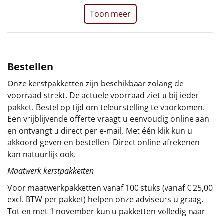
Toon meer
Sinterklaaspakketten
Particulier
Kerstgeschenken 2026
Bestellen
Onze kerstpakketten zijn beschikbaar zolang de
Relatiegeschenken
voorraad strekt. De actuele voorraad ziet u bij ieder
pakket. Bestel op tijd om teleurstelling te voorkomen.
Cadeaubon
Een vrijblijvende offerte vraagt u eenvoudig online aan
en ontvangt u direct per e-mail. Met één klik kun u
Per stuk
akkoord geven en bestellen. Direct online afrekenen
kan natuurlijk ook.
Alle overige
Maatwerk kerstpakketten
Voor maatwerkpakketten vanaf 100 stuks (vanaf € 25,00
excl. BTW per pakket) helpen onze adviseurs u graag.
Tot en met 1 november kun u pakketten volledig naar