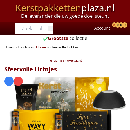
Kerstpakketten
plaza.nl
De leverancier die uw goede doel steunt
Prijzen
0
0
0
Account
Prod
Ver
W
Tot €25
Grootste
collectie
U bevindt zich hier:
Home
»
Sfeervolle Lichtjes
€25 tot €35
Terug naar overzicht
€35 tot €40
Sfeervolle Lichtjes
€40 tot €45
€45 tot €50
€50 tot €55
€55 tot €75