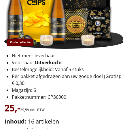
€75 tot €100
€100 en hoger
Alle kerstpakketten 2026
Thema
Oude collectie
Origineel
Niet meer leverbaar
Voorraad:
Uitverkocht
Rituals
Bestelmogelijkheid: Vanaf 5 stuks
Per pakket afgedragen aan uw goede doel (Gratis):
Luxe
€ 0,30
Magazijn: 6
Mannen
Pakketnummer: CP36900
25,-
Vrouwen
29,
59
incl. BTW
Inhoud:
16 artikelen
Duurzaam