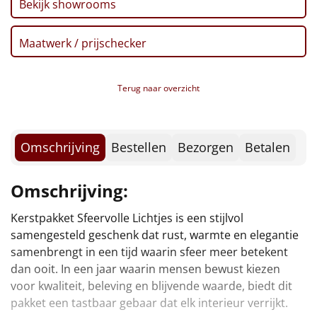
Bekijk showrooms
Borrelplank
Warmtekussen
NIEUW
Maatwerk / prijschecker
Slowcooker
POPULAIR
Terug naar overzicht
Noodradio
NIEUW
Deken (fleece plaid)
Omschrijving
Bestellen
Bezorgen
Betalen
Alle artikelen
Omschrijving:
Overige
Kerstpakket Sfeervolle Lichtjes is een stijlvol
Een uitnodiging om stil te staan, op te laden en te
samengesteld geschenk dat rust, warmte en elegantie
genieten van het zachte licht dat het dagelijks leven
Ideeën
samenbrengt in een tijd waarin sfeer meer betekent
dan ooit. In een jaar waarin mensen bewust kiezen
Personeel
voor kwaliteit, beleving en blijvende waarde, biedt dit
pakket een tastbaar gebaar dat elk interieur verrijkt.
Doe het zelf