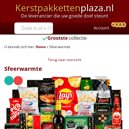
Kerstpakketten
plaza.nl
De leverancier die uw goede doel steunt
Prijzen
0
0
0
Account
Prod
Ver
W
Tot €25
Grootste
collectie
U bevindt zich hier:
Home
»
Sfeerwarmte
€25 tot €35
Terug naar overzicht
€35 tot €40
Sfeerwarmte
€40 tot €45
€45 tot €50
€50 tot €55
€55 tot €75