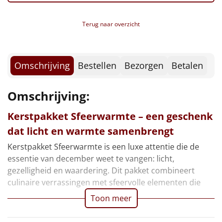
Borrelplank
Kerstkoekjes, 80 gr
Verpakt in een feestelijke kerstdoos, 39 x 29 x 12,6
Terug naar overzicht
Warmtekussen
cm
NIEUW
Slowcooker
POPULAIR
Omschrijving
Bestellen
Bezorgen
Betalen
Noodradio
NIEUW
Omschrijving:
Deken (fleece plaid)
Kerstpakket Sfeerwarmte – een geschenk
Alle artikelen
dat licht en warmte samenbrengt
Overige
Kerstpakket Sfeerwarmte is een luxe attentie die de
essentie van december weet te vangen: licht,
Ideeën
gezelligheid en waardering. Dit pakket combineert
culinaire verrassingen met sfeervolle elementen die
Personeel
Toon meer
Doe het zelf