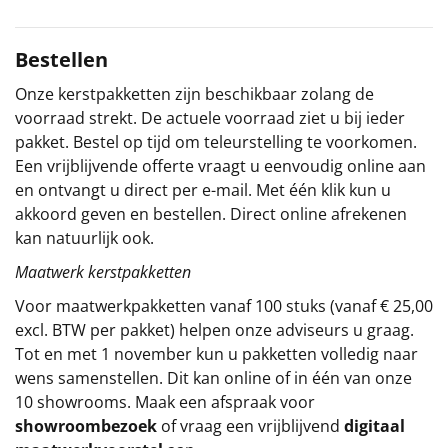
Sinterklaaspakketten
Bestellen
Particulier
Onze kerstpakketten zijn beschikbaar zolang de
voorraad strekt. De actuele voorraad ziet u bij ieder
Kerstgeschenken 2026
pakket. Bestel op tijd om teleurstelling te voorkomen.
Een vrijblijvende offerte vraagt u eenvoudig online aan
Relatiegeschenken
en ontvangt u direct per e-mail. Met één klik kun u
akkoord geven en bestellen. Direct online afrekenen
Cadeaubon
kan natuurlijk ook.
Maatwerk kerstpakketten
Per stuk
Voor maatwerkpakketten vanaf 100 stuks (vanaf € 25,00
Alle overige
excl. BTW per pakket) helpen onze adviseurs u graag.
Tot en met 1 november kun u pakketten volledig naar
wens samenstellen. Dit kan online of in één van onze
10 showrooms. Maak een afspraak voor
showroombezoek
of vraag een vrijblijvend
digitaal