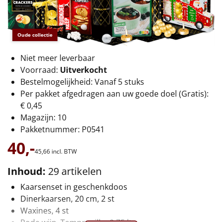
€75 tot €100
€100 en hoger
Oude collectie
Alle kerstpakketten 2026
Niet meer leverbaar
Voorraad:
Uitverkocht
Thema
Bestelmogelijkheid: Vanaf 5 stuks
Per pakket afgedragen aan uw goede doel (Gratis):
Origineel
€ 0,45
Magazijn: 10
Rituals
Pakketnummer: P0541
Luxe
40,-
45,
66
incl. BTW
Mannen
Inhoud:
29 artikelen
Kaarsenset in geschenkdoos
Vrouwen
Dinerkaarsen, 20 cm, 2 st
Waxines, 4 st
Duurzaam