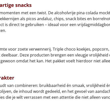
rtige snacks
menten met een twist. De alcoholvrije pina colada mocktail 
lekkernijen als picos andaluz, chips, snack bites en borreln
ct is direct te gebruiken – ideaal voor een vrijdagmiddagbor
ten.
uimte voor zoete verwennerij. Triple choco koekjes, popcor
k deelbaar. Deze producten brengen een vleugje vrolijkheid o
 of gewoon omdat het kan. Het pakket voelt hierdoor niet alle
rakter
dt van combineren: bruikbaarheid én smaak, vrolijkheid én
blijven, de inhoud wordt gedeeld, en het gevoel van aandach
s die je wilt verrassen met een attentie die niet alleen v