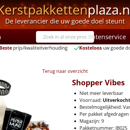
Kerstpakketten
plaza.n
De leverancier die uw goede doel steunt
n
Klantenservice
Beste
prijs/kwaliteitverhouding
Kosteloos
uw goede do
Terug naar overzicht
Shopper Vibes
Niet meer leverbaar
Voorraad:
Uitverkoch
Bestelmogelijkheid: Va
Per pakket afgedragen 
Magazijn: 9
Pakketnummer: JB025