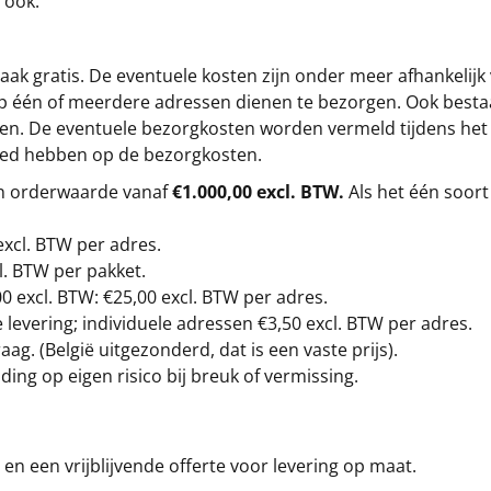
 ook.
ak gratis. De eventuele kosten zijn onder meer afhankelijk
op één of meerdere adressen dienen te bezorgen. Ook besta
gen. De eventuele bezorgkosten worden vermeld tijdens het be
loed hebben op de bezorgkosten.
en orderwaarde vanaf
€1.000,00 excl. BTW.
Als het één soort
excl. BTW
per adres.
l. BTW per pakket.
00
excl. BTW: €25,00 excl. BTW per adres.
levering; individuele adressen €3,50 excl. BTW per adres.
g. (België uitgezonderd, dat is een vaste prijs).
ding op eigen risico bij breuk of vermissing.
en een vrijblijvende offerte voor levering op maat.