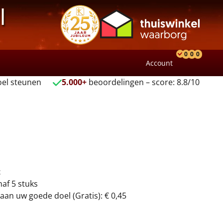
l
0
0
0
Account
Product
Verlang
Wink
el steunen
5.000+
beoordelingen – score: 8.8/10
t
naf 5 stuks
aan uw goede doel (Gratis): € 0,45