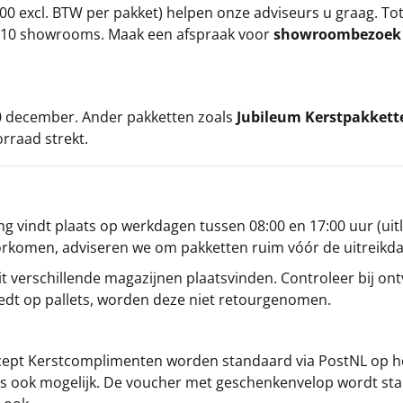
00 excl. BTW per pakket) helpen onze adviseurs u graag. To
ze 10 showrooms. Maak een afspraak voor
showroombezoe
 20 december. Ander pakketten zoals
Jubileum Kerstpakkett
orraad strekt.
g vindt plaats op werkdagen tussen 08:00 en 17:00 uur (uitl
oorkomen, adviseren we om pakketten ruim vóór de uitreikd
t verschillende magazijnen plaatsvinden. Controleer bij ontv
iedt op pallets, worden deze niet retourgenomen.
cept
Kerstcomplimenten
worden standaard via PostNL op h
s is ook mogelijk. De voucher met geschenkenvelop wordt sta