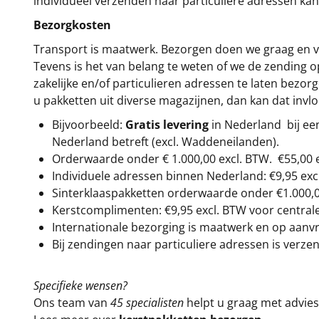
individueel verzenden naar particuliere adressen kan
Bezorgkosten
Transport is maatwerk. Bezorgen doen we graag en va
Tevens is het van belang te weten of we de zending 
zakelijke en/of particulieren adressen te laten bezor
u pakketten uit diverse magazijnen, dan kan dat inv
Bijvoorbeeld:
Gratis levering
in Nederland bij e
Nederland betreft (excl. Waddeneilanden).
Orderwaarde onder €
1.000,00
excl. BTW.
€55,00 
Individuele adressen binnen Nederland: €9,95 exc
Sinterklaaspakketten orderwaarde onder €
1.000,
Kerstcomplimenten: €9,95 excl. BTW voor centrale 
Internationale bezorging is maatwerk en op aanvraa
Bij zendingen naar particuliere adressen is verzen
Specifieke wensen?
Ons team van
45 specialisten
helpt u graag met advies 