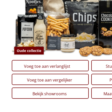
Oude collectie
Voeg toe aan verlanglijst
Stu
Voeg toe aan vergelijker
P
Bekijk showrooms
Maat