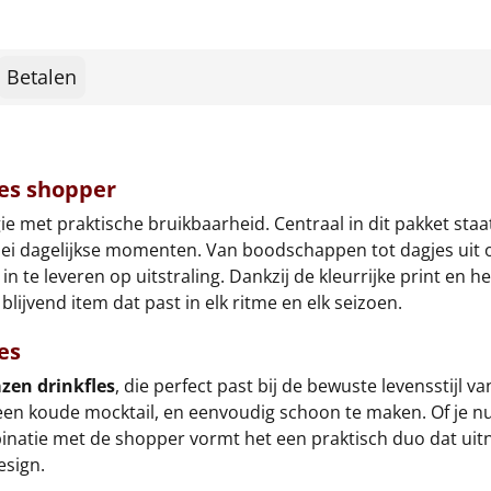
Betalen
bes shopper
e met praktische bruikbaarheid. Centraal in dit pakket staa
rlei dagelijkse momenten. Van boodschappen tot dagjes uit 
te leveren op uitstraling. Dankzij de kleurrijke print en h
lijvend item dat past in elk ritme en elk seizoen.
es
azen drinkfles
, die perfect past bij de bewuste levensstijl v
 een koude mocktail, en eenvoudig schoon te maken. Of je n
ombinatie met de shopper vormt het een praktisch duo dat ui
esign.