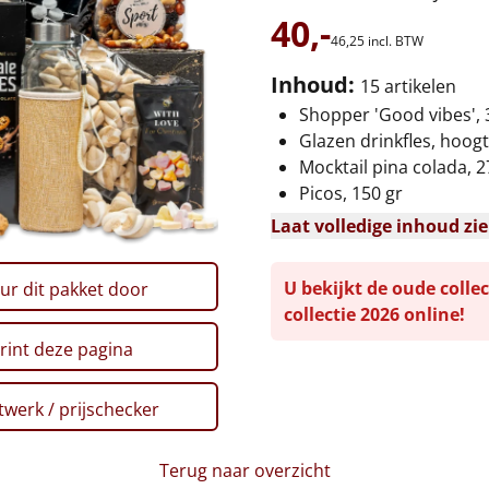
40,-
46,
25
incl. BTW
Inhoud:
15 artikelen
Shopper 'Good vibes', 
Glazen drinkfles, hoog
Mocktail pina colada, 
Picos, 150 gr
Laat volledige inhoud zi
U bekijkt de oude collec
ur dit pakket door
collectie 2026 online!
rint deze pagina
werk / prijschecker
Terug naar overzicht