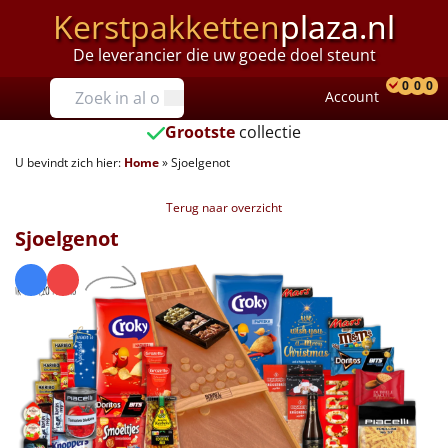
Kerstpakketten
plaza.nl
De leverancier die uw goede doel steunt
Prijzen
0
0
0
Account
Prod
Ver
W
Tot €25
Grootste
collectie
U bevindt zich hier:
Home
»
Sjoelgenot
€25 tot €35
Terug naar overzicht
€35 tot €40
Sjoelgenot
€40 tot €45
€45 tot €50
€50 tot €55
€55 tot €75