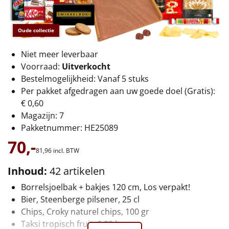
€75 tot €100
€100 en hoger
Oude collectie
Alle kerstpakketten 2026
Niet meer leverbaar
Voorraad:
Uitverkocht
Thema
Bestelmogelijkheid: Vanaf 5 stuks
Per pakket afgedragen aan uw goede doel (Gratis):
Origineel
€ 0,60
Magazijn: 7
Rituals
Pakketnummer: HE25089
70,-
Luxe
81,
96
incl. BTW
Inhoud:
42 artikelen
Mannen
Borrelsjoelbak + bakjes 120 cm, Los verpakt!
Vrouwen
Bier, Steenberge pilsener, 25 cl
Chips, Croky naturel chips, 100 gr
Duurzaam
Taksi tropisch fruit, 0,20 ltr