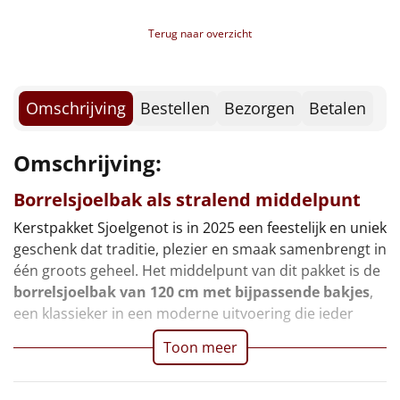
Borrelplank
- Douwe Egberts oploskoffie, 2 st
Terug naar overzicht
- Haribo goudberen, 10 gr, 3 st
Warmtekussen
NIEUW
- Knackebrod, 15 gr, 2 st
Kerstkaart
Slowcooker
POPULAIR
Voucher Walibi
Omschrijving
Bestellen
Bezorgen
Betalen
Voucher Ponycity
Noodradio
NIEUW
Voucher Fletcher hotel
Omschrijving:
Verpakt in een feestelijke kerstdoos
Deken (fleece plaid)
*Dit pakket is niet geschikt voor HaH zendingen!
Borrelsjoelbak als stralend middelpunt
Alle artikelen
Kerstpakket Sjoelgenot is in 2025 een feestelijk en uniek
geschenk dat traditie, plezier en smaak samenbrengt in
Overige
één groots geheel. Het middelpunt van dit pakket is de
borrelsjoelbak van 120 cm met bijpassende bakjes
,
Ideeën
een klassieker in een moderne uitvoering die ieder
Personeel
Toon meer
Doe het zelf