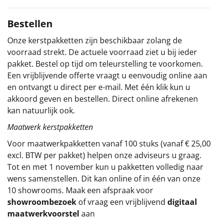
Sinterklaaspakketten
Bestellen
Particulier
Onze kerstpakketten zijn beschikbaar zolang de
voorraad strekt. De actuele voorraad ziet u bij ieder
Kerstgeschenken 2026
pakket. Bestel op tijd om teleurstelling te voorkomen.
Een vrijblijvende offerte vraagt u eenvoudig online aan
Relatiegeschenken
en ontvangt u direct per e-mail. Met één klik kun u
akkoord geven en bestellen. Direct online afrekenen
Cadeaubon
kan natuurlijk ook.
Maatwerk kerstpakketten
Per stuk
Voor maatwerkpakketten vanaf 100 stuks (vanaf € 25,00
excl. BTW per pakket) helpen onze adviseurs u graag.
Alle overige
Tot en met 1 november kun u pakketten volledig naar
wens samenstellen. Dit kan online of in één van onze
10 showrooms. Maak een afspraak voor
showroombezoek
of vraag een vrijblijvend
digitaal
maatwerkvoorstel
aan