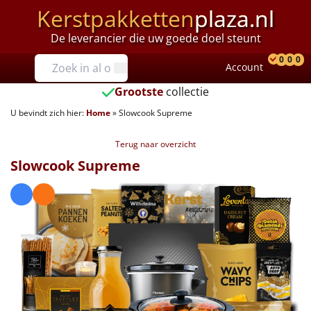
Kerstpakketten
plaza.nl
De leverancier die uw goede doel steunt
Prijzen
0
0
0
Account
Prod
Ver
W
Tot €25
Grootste
collectie
U bevindt zich hier:
Home
»
Slowcook Supreme
€25 tot €35
Terug naar overzicht
€35 tot €40
Slowcook Supreme
€40 tot €45
€45 tot €50
€50 tot €55
€55 tot €75