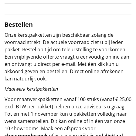
Sinterklaaspakketten
Bestellen
Particulier
Onze kerstpakketten zijn beschikbaar zolang de
Kerstgeschenken 2026
voorraad strekt. De actuele voorraad ziet u bij ieder
pakket. Bestel op tijd om teleurstelling te voorkomen.
Relatiegeschenken
Een vrijblijvende offerte vraagt u eenvoudig online aan
en ontvangt u direct per e-mail. Met één klik kun u
Cadeaubon
akkoord geven en bestellen. Direct online afrekenen
kan natuurlijk ook.
Per stuk
Maatwerk kerstpakketten
Alle overige
Voor maatwerkpakketten vanaf 100 stuks (vanaf € 25,00
excl. BTW per pakket) helpen onze adviseurs u graag.
Tot en met 1 november kun u pakketten volledig naar
wens samenstellen. Dit kan online of in één van onze
10 showrooms. Maak een afspraak voor
showroombezoek
of vraag een vrijblijvend
digitaal