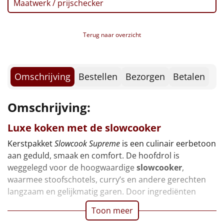
Maatwerk / prijschecker
Borrelplank
Warmtekussen
NIEUW
Terug naar overzicht
Slowcooker
POPULAIR
Noodradio
Omschrijving
Bestellen
Bezorgen
Betalen
NIEUW
Deken (fleece plaid)
Omschrijving:
Alle artikelen
Luxe koken met de
slowcooker
Kerstpakket
Slowcook Supreme
is een culinair eerbetoon
Overige
aan geduld, smaak en comfort. De hoofdrol is
weggelegd voor de hoogwaardige
slowcooker
,
Ideeën
waarmee stoofschotels, curry’s en andere gerechten
langzaam en gelijkmatig garen. Door ingrediënten
Personeel
Toon meer
Doe het zelf