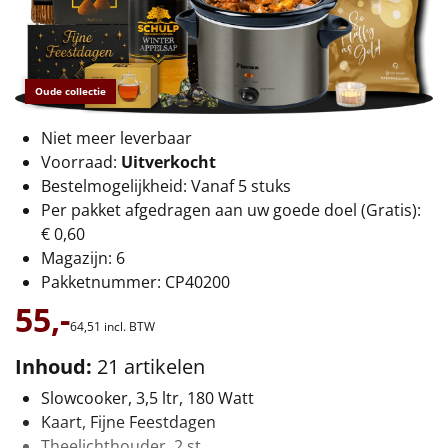
€75 tot €100
€100 en hoger
Oude collectie
Alle kerstpakketten 2026
Niet meer leverbaar
Thema
Voorraad:
Uitverkocht
Bestelmogelijkheid: Vanaf 5 stuks
Origineel
Per pakket afgedragen aan uw goede doel (Gratis):
€ 0,60
Rituals
Magazijn: 6
Pakketnummer: CP40200
Luxe
55,-
64,
51
incl. BTW
Mannen
Inhoud:
21 artikelen
Vrouwen
Slowcooker, 3,5 ltr, 180 Watt
Kaart, Fijne Feestdagen
Duurzaam
Theelichthouder, 2 st