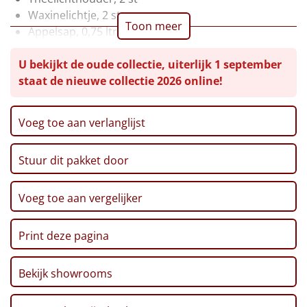
Waxinelichtje, 2 st
Leuke
Toon meer
Appelsap, 0,75 ltr
Pretzel sticks XXL, 200 gr
Goedkope
U bekijkt de oude collectie, uiterlijk 1 september
Chocolade Pralines, 130 gr
staat de nieuwe collectie 2026 online!
Ribbelchips, 90 gr
Uniek
Stroopwafel, 2 x 32 gr
Marshmallows, 140 gr
Alle thema's
Voeg toe aan verlanglijst
Pepermunt, 65 gr
Pannenkoekenmix, 400 gr
Artikel
Stuur dit pakket door
Zwarte Thee, 1,5 gr, 20 st
Pinda's, 100 gr
Hitster
NIEUW
Autodrop, Kerstlimo's, 70 gr
Voeg toe aan vergelijker
Chocolade Truffels, 150 gr
Pizzarette
Kerstmagazine 2025
Print deze pagina
Verpakt in een feestelijke kerstdoos
Tas
Bekijk showrooms
Wake up light
NIEUW