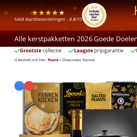
5408
klantbeoordelingen -
8.8
/10
Alle kerstpakketten 2026
Goede Doele
Grootste
collectie
Laagste
prijsgarantie
U bevindt zich hier:
Home
»
Slowcooker Gemak