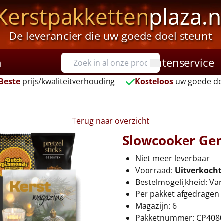
Kerstpakketten
plaza.n
De leverancier die uw goede doel steunt
n
Klantenservice
Beste
prijs/kwaliteitverhouding
Kosteloos
uw goede do
Terug naar overzicht
Slowcooker G
Niet meer leverbaar
Voorraad:
Uitverkoch
Bestelmogelijkheid: Va
Per pakket afgedragen 
Magazijn: 6
Pakketnummer: CP408