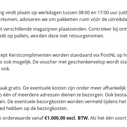
g vindt plaats op werkdagen tussen 08:00 en 17:00 uur (uitl
oorkomen, adviseren we om pakketten ruim vóór de uitreikd
t verschillende magazijnen plaatsvinden. Controleer bij ontv
iedt op pallets, worden deze niet retourgenomen.
cept
Kerstcomplimenten
worden standaard via PostNL op h
s is ook mogelijk. De voucher met geschenkenvelop wordt sta
 ook.
ak gratis. De eventuele kosten zijn onder meer afhankelijk
op één of meerdere adressen dienen te bezorgen. Ook besta
gen. De eventuele bezorgkosten worden vermeld tijdens het be
loed hebben op de bezorgkosten.
en orderwaarde vanaf
€1.000,00 excl. BTW.
Als het één soort