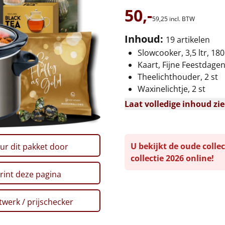
50,-
59,
25
incl. BTW
Inhoud:
19 artikelen
Slowcooker, 3,5 ltr, 18
Kaart, Fijne Feestdage
Theelichthouder, 2 st
Waxinelichtje, 2 st
Laat volledige inhoud zi
U bekijkt de oude collec
ur dit pakket door
collectie 2026 online!
rint deze pagina
werk / prijschecker