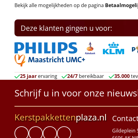
Bekijk alle mogelijkheden op de pagina
Betaalmogel
Deze klanten gingen u voor:
25 jaar
ervaring
24/7
bereikbaar
35.000
tev
Schrijf u in voor onze nieuws
Kerstpakketten
plaza.nl
Contac
Gildeplein 
6606 AK NI