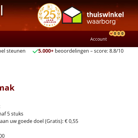
l
0
0
0
Account
Product
Verlang
Wink
el steunen
5.000+
beoordelingen – score: 8.8/10
emak
t
naf 5 stuks
aan uw goede doel (Gratis): € 0,55
00