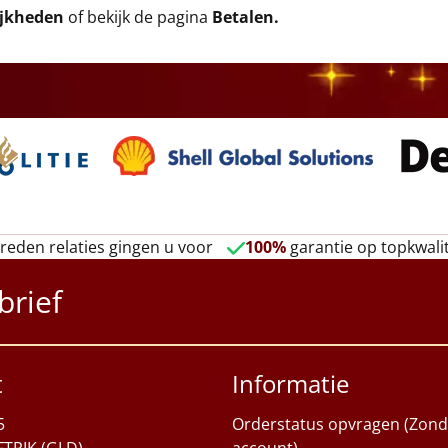
ijkheden
of bekijk de pagina
Betalen
.
reden relaties gingen u voor
100%
garantie op topkwalit
brief
t
Informatie
5
Orderstatus opvragen (Zond
FTRIK (GLD)
account)