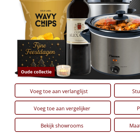
Oude collectie
Voeg toe aan verlanglijst
Stu
Voeg toe aan vergelijker
P
Bekijk showrooms
Maat