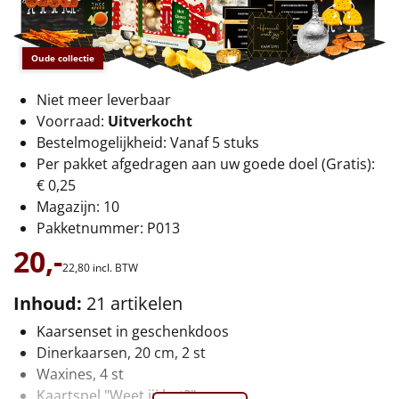
€75 tot €100
€100 en hoger
Oude collectie
Alle kerstpakketten 2026
Niet meer leverbaar
Voorraad:
Uitverkocht
Thema
Bestelmogelijkheid: Vanaf 5 stuks
Per pakket afgedragen aan uw goede doel (Gratis):
Origineel
€ 0,25
Magazijn: 10
Rituals
Pakketnummer: P013
20,-
Luxe
22,
80
incl. BTW
Mannen
Inhoud:
21 artikelen
Kaarsenset in geschenkdoos
Vrouwen
Dinerkaarsen, 20 cm, 2 st
Waxines, 4 st
Duurzaam
Kaartspel "Weet jij het?"