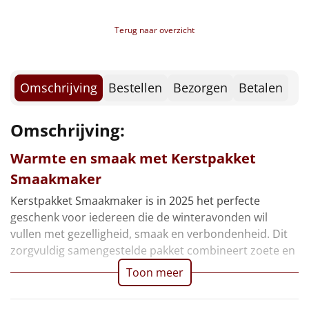
Borrelplank
Terug naar overzicht
Warmtekussen
NIEUW
Slowcooker
POPULAIR
Omschrijving
Bestellen
Bezorgen
Betalen
Noodradio
NIEUW
Omschrijving:
Deken (fleece plaid)
Warmte en smaak met Kerstpakket
Alle artikelen
Smaakmaker
Kerstpakket Smaakmaker is in 2025 het perfecte
Overige
geschenk voor iedereen die de winteravonden wil
Ideeën
vullen met gezelligheid, smaak en verbondenheid. Dit
zorgvuldig samengestelde pakket combineert zoete en
Personeel
Toon meer
Doe het zelf