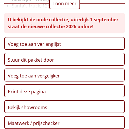
Toon meer
Santa's truck, 125 gr
Leuke
Marshmallows
U bekijkt de oude collectie, uiterlijk 1 september
Hot chocomix
Goedkope
staat de nieuwe collectie 2026 online!
Chocolade kerstballen
Zoutjes, 60 gr
Uniek
Pretzels, 40 gr
Voeg toe aan verlanglijst
Chocolade boomhangers, 87,5 gr
Alle thema's
Koekreep, 110 gr
Stuur dit pakket door
Groene thee, 10 x 1,5 gr
Artikel
Haribo bananen, 70 gr
Chips, Lay's, naturel, 100 gr
Voeg toe aan vergelijker
Hitster
NIEUW
Kerstkoekjes, 80 gr
Verpakt in een feestelijke kerstdoos, 39 x 29 x 12,6
Pizzarette
Print deze pagina
cm
Tas
Bekijk showrooms
Wake up light
NIEUW
Maatwerk / prijschecker