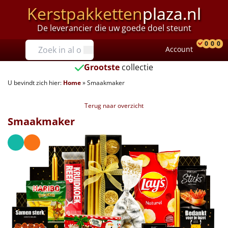
Kerstpakketten
plaza.nl
De leverancier die uw goede doel steunt
Prijzen
0
0
0
Account
Prod
Ver
W
Tot €25
Grootste
collectie
U bevindt zich hier:
Home
»
Smaakmaker
€25 tot €35
Terug naar overzicht
€35 tot €40
Smaakmaker
€40 tot €45
€45 tot €50
€50 tot €55
€55 tot €75