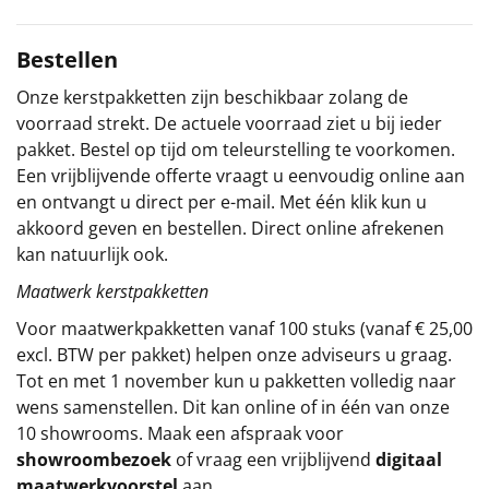
Sinterklaaspakketten
Bestellen
Particulier
Onze kerstpakketten zijn beschikbaar zolang de
voorraad strekt. De actuele voorraad ziet u bij ieder
Kerstgeschenken 2026
pakket. Bestel op tijd om teleurstelling te voorkomen.
Een vrijblijvende offerte vraagt u eenvoudig online aan
Relatiegeschenken
en ontvangt u direct per e-mail. Met één klik kun u
akkoord geven en bestellen. Direct online afrekenen
Cadeaubon
kan natuurlijk ook.
Maatwerk kerstpakketten
Per stuk
Voor maatwerkpakketten vanaf 100 stuks (vanaf € 25,00
Alle overige
excl. BTW per pakket) helpen onze adviseurs u graag.
Tot en met 1 november kun u pakketten volledig naar
wens samenstellen. Dit kan online of in één van onze
10 showrooms. Maak een afspraak voor
showroombezoek
of vraag een vrijblijvend
digitaal
maatwerkvoorstel
aan