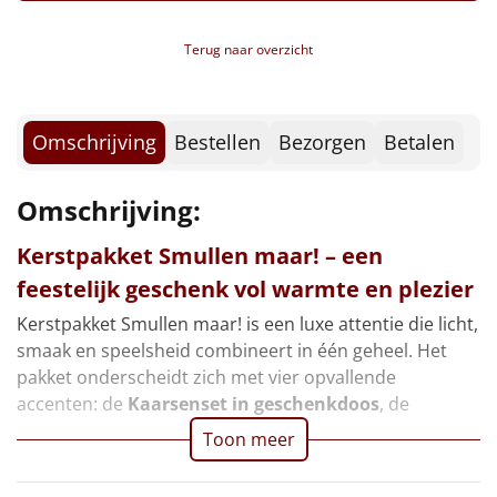
Sweet box inhoud:
Borrelplank
Geschenkdoos 'Sweet Surprise'
Terug naar overzicht
Boterwafels, 10 gr, 3 st
Warmtekussen
NIEUW
Kanjers mini
Speculoos koekjes, 25 gr
Slowcooker
POPULAIR
Haribo goudbeertjes, 10 gr
Omschrijving
Bestellen
Bezorgen
Betalen
Nougat, 12 gr
Noodradio
NIEUW
Tiny tony chocolonely, mini
Omschrijving:
Toblerone, mini
Deken (fleece plaid)
Verpakt in een feestelijke kerstdoos, 39 x 29 x 17,5
Kerstpakket Smullen maar! – een
cm
Alle artikelen
feestelijk geschenk vol warmte en plezier
Overige
Kerstpakket Smullen maar! is een luxe attentie die licht,
smaak en speelsheid combineert in één geheel. Het
Ideeën
pakket onderscheidt zich met vier opvallende
accenten: de
Kaarsenset in geschenkdoos
, de
Personeel
Toon meer
Doe het zelf