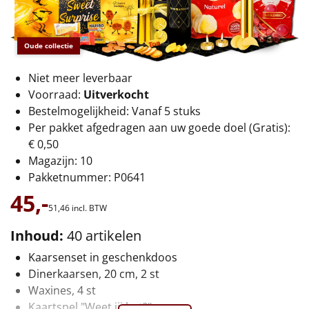
€75 tot €100
€100 en hoger
Oude collectie
Alle kerstpakketten 2026
Niet meer leverbaar
Voorraad:
Uitverkocht
Thema
Bestelmogelijkheid: Vanaf 5 stuks
Per pakket afgedragen aan uw goede doel (Gratis):
Origineel
€ 0,50
Magazijn: 10
Rituals
Pakketnummer: P0641
45,-
Luxe
51,
46
incl. BTW
Mannen
Inhoud:
40 artikelen
Kaarsenset in geschenkdoos
Vrouwen
Dinerkaarsen, 20 cm, 2 st
Waxines, 4 st
Duurzaam
Kaartspel "Weet jij het?"