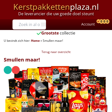
Kerstpakketten
plaza.nl
De leverancier die uw goede doel steunt
Prijzen
0
0
0
Account
Prod
Ver
W
Tot €25
Grootste
collectie
U bevindt zich hier:
Home
»
Smullen maar!
€25 tot €35
Terug naar overzicht
€35 tot €40
Smullen maar!
€40 tot €45
€45 tot €50
€50 tot €55
€55 tot €75