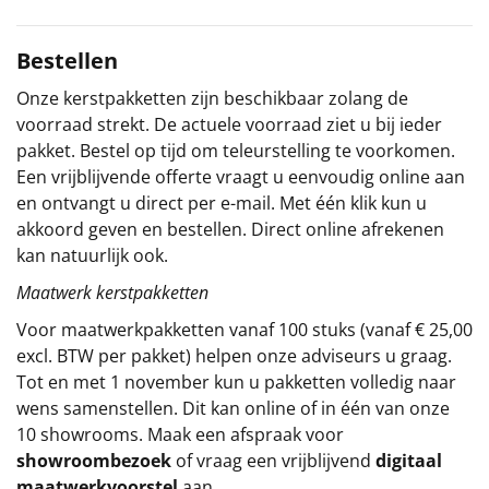
Sinterklaaspakketten
Bestellen
Particulier
Onze kerstpakketten zijn beschikbaar zolang de
voorraad strekt. De actuele voorraad ziet u bij ieder
Kerstgeschenken 2026
pakket. Bestel op tijd om teleurstelling te voorkomen.
Een vrijblijvende offerte vraagt u eenvoudig online aan
Relatiegeschenken
en ontvangt u direct per e-mail. Met één klik kun u
akkoord geven en bestellen. Direct online afrekenen
Cadeaubon
kan natuurlijk ook.
Maatwerk kerstpakketten
Per stuk
Voor maatwerkpakketten vanaf 100 stuks (vanaf € 25,00
Alle overige
excl. BTW per pakket) helpen onze adviseurs u graag.
Tot en met 1 november kun u pakketten volledig naar
wens samenstellen. Dit kan online of in één van onze
10 showrooms. Maak een afspraak voor
showroombezoek
of vraag een vrijblijvend
digitaal
maatwerkvoorstel
aan