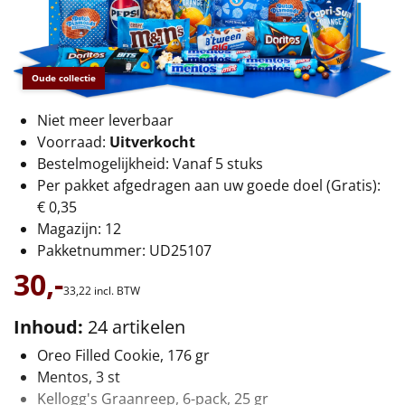
€75 tot €100
€100 en hoger
Oude collectie
Alle kerstpakketten 2026
Niet meer leverbaar
Thema
Voorraad:
Uitverkocht
Bestelmogelijkheid: Vanaf 5 stuks
Origineel
Per pakket afgedragen aan uw goede doel (Gratis):
€ 0,35
Rituals
Magazijn: 12
Pakketnummer: UD25107
Luxe
30,-
33,
22
incl. BTW
Mannen
Inhoud:
24 artikelen
Vrouwen
Oreo Filled Cookie, 176 gr
Mentos, 3 st
Duurzaam
Kellogg's Graanreep, 6-pack, 25 gr