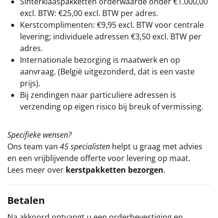
Sinterklaaspakketten orderwaarde onder €
1.000,00
excl. BTW: €25,00 excl. BTW per adres.
Kerstcomplimenten: €9,95 excl. BTW voor centrale
levering; individuele adressen €3,50 excl. BTW per
adres.
Internationale bezorging is maatwerk en op
aanvraag. (België uitgezonderd, dat is een vaste
prijs).
Bij zendingen naar particuliere adressen is
verzending op eigen risico bij breuk of vermissing.
Specifieke wensen?
Ons team van
45 specialisten
helpt u graag met advies
en een vrijblijvende offerte voor levering op maat.
Lees meer over
kerstpakketten bezorgen
.
Betalen
Na akkoord ontvangt u een orderbevestiging en