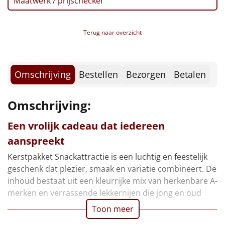
Maatwerk / prijschecker
Borrelplank
Warmtekussen
NIEUW
Terug naar overzicht
Slowcooker
POPULAIR
Omschrijving
Bestellen
Bezorgen
Betalen
Noodradio
NIEUW
Deken (fleece plaid)
Omschrijving:
Een vrolijk cadeau dat iedereen
Alle artikelen
aanspreekt
Overige
Kerstpakket Snackattractie is een luchtig en feestelijk
geschenk dat plezier, smaak en variatie combineert. De
Ideeën
inhoud bestaat uit een kleurrijke mix van herkenbare A-
merken en verrassende lekkernijen die jong en oud
Personeel
Toon meer
Doe het zelf