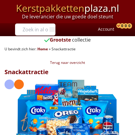
Kerstpakketten
plaza.nl
De leverancier die uw goede doel steunt
Prijzen
0
0
0
Account
Prod
Ver
W
Tot €25
Grootste
collectie
U bevindt zich hier:
Home
»
Snackattractie
€25 tot €35
Terug naar overzicht
€35 tot €40
Snackattractie
€40 tot €45
€45 tot €50
€50 tot €55
€55 tot €75