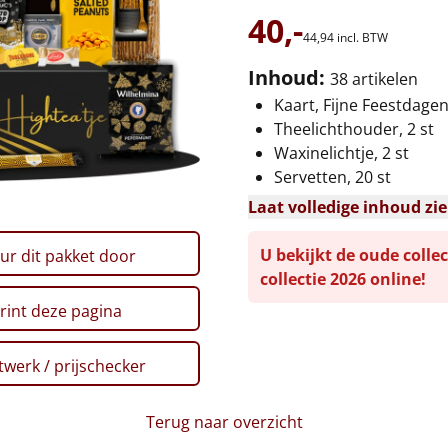
40,-
44,
94
incl. BTW
Inhoud:
38 artikelen
Kaart, Fijne Feestdage
Theelichthouder, 2 st
Waxinelichtje, 2 st
Servetten, 20 st
Laat volledige inhoud zi
U bekijkt de oude collec
ur dit pakket door
collectie 2026 online!
rint deze pagina
werk / prijschecker
Terug naar overzicht