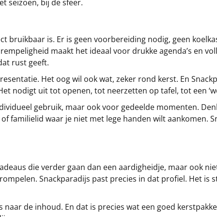
et seizoen, bij de sfeer.
ect bruikbaar is. Er is geen voorbereiding nodig, geen koel
rempeligheid maakt het ideaal voor drukke agenda’s en voll
at rust geeft.
esentatie. Het oog wil ook wat, zeker rond kerst. En Snackpa
Het nodigt uit tot openen, tot neerzetten op tafel, tot een ‘w
r individueel gebruik, maar ook voor gedeelde momenten. De
of familielid waar je niet met lege handen wilt aankomen. Sna
eaus die verder gaan dan een aardigheidje, maar ook niet zw
ompelen. Snackparadijs past precies in dat profiel. Het is s
ls naar de inhoud. En dat is precies wat een goed kerstpakk