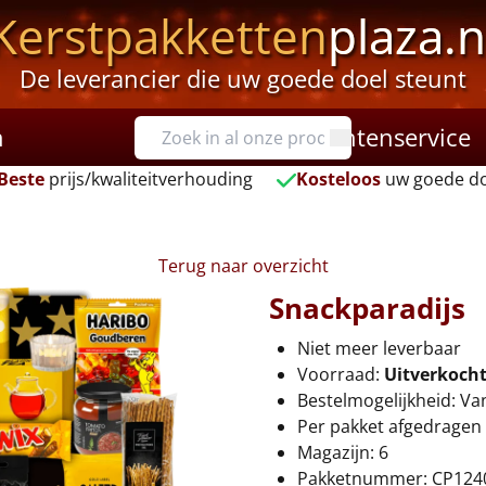
Kerstpakketten
plaza.n
De leverancier die uw goede doel steunt
n
Klantenservice
Beste
prijs/kwaliteitverhouding
Kosteloos
uw goede do
Terug naar overzicht
Snackparadijs
Niet meer leverbaar
Voorraad:
Uitverkoch
Bestelmogelijkheid: Va
Per pakket afgedragen 
Magazijn: 6
Pakketnummer: CP124