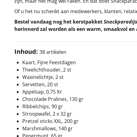
zijn, maar het mag wel raken. En dat doet Snackparad
Of u het nu schenkt aan medewerkers, klanten, relati
Bestel vandaag nog het kerstpakket
Snackparadij
herinnerd zal worden als een warm, smaakvol en 
Inhoud:
38 artikelen
Kaart, Fijne Feestdagen
Theelichthouder, 2 st
Waxinelichtje, 2 st
Servetten, 20 st
Appelsap, 0,75 ltr
Chocolade Pralines, 130 gr
Ribbelchips, 90 gr
Stroopwafel, 2 x 32 gr
Pretzel sticks XXL, 200 gr
Marshmallows, 140 gr
Pepermunt, 65 gr