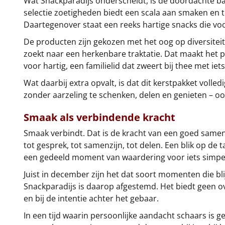
Wat Snackparadijs onderscheidt, is de doordachte ba
selectie zoetigheden biedt een scala aan smaken en t
Daartegenover staat een reeks hartige snacks die vo
De producten zijn gekozen met het oog op diversiteit 
zoekt naar een herkenbare traktatie. Dat maakt het pa
voor hartig, een familielid dat zweert bij thee met iets
Wat daarbij extra opvalt, is dat dit kerstpakket volled
zonder aarzeling te schenken, delen en genieten – o
Smaak als verbindende kracht
Smaak verbindt. Dat is de kracht van een goed sameng
tot gesprek, tot samenzijn, tot delen. Een blik op de 
een gedeeld moment van waardering voor iets simpe
Juist in december zijn het dat soort momenten die b
Snackparadijs is daarop afgestemd. Het biedt geen over
en bij de intentie achter het gebaar.
In een tijd waarin persoonlijke aandacht schaars is 