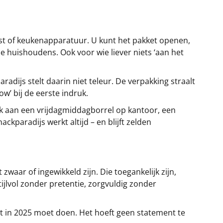
kast of keukenapparatuur. U kunt het pakket openen,
e huishoudens. Ook voor wie liever niets ‘aan het
radijs stelt daarin niet teleur. De verpakking straalt
ow’ bij de eerste indruk.
nk aan een vrijdagmiddagborrel op kantoor, een
ckparadijs werkt altijd – en blijft zelden
aar of ingewikkeld zijn. Die toegankelijk zijn,
tijlvol zonder pretentie, zorgvuldig zonder
et in 2025 moet doen. Het hoeft geen statement te