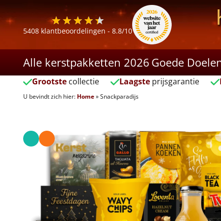
5408
klantbeoordelingen -
8.8
/10
Alle kerstpakketten 2026
Goede Doele
Grootste
collectie
Laagste
prijsgarantie
U bevindt zich hier:
Home
»
Snackparadijs