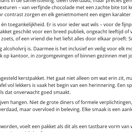
lans in de samenstelling. Geen overdaad, maar precies gen
exturen – van verfijnde chocolade met een zachte bite tot 
or contrast zorgen en elk genietmoment een eigen karakter
én toegankelijkheid. Er is voor ieder wat wils – voor de fij
kket geschikt voor een breed publiek, ongeacht leeftijd of 
 zoets, of een vriend die het liefst alles door elkaar proeft: S
ig alcoholvrij is. Daarmee is het inclusief en veilig voor elk
ok op kantoor, in zorgomgevingen of binnen gezinnen met j
esteld kerstpakket. Het gaat niet alleen om wat erin zit, m
tafel vol lekkers is vaak het begin van een herinnering. Een 
ls dat onverwacht goed smaakt.
lijven hangen. Niet de grote diners of formele verplichtin
daad, maar overvloed in beleving. Elke smaak is een aanleidin
geworden, voelt een pakket als dit als een tastbare vorm va