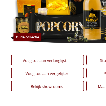
Oude collectie
Voeg toe aan verlanglijst
Stu
Voeg toe aan vergelijker
P
Bekijk showrooms
Maat