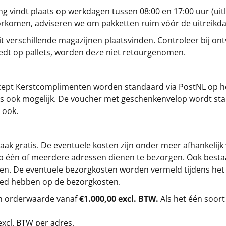
g vindt plaats op werkdagen tussen 08:00 en 17:00 uur (uitl
oorkomen, adviseren we om pakketten ruim vóór de uitreikd
t verschillende magazijnen plaatsvinden. Controleer bij ontv
iedt op pallets, worden deze niet retourgenomen.
cept
Kerstcomplimenten
worden standaard via PostNL op h
s is ook mogelijk. De voucher met geschenkenvelop wordt sta
 ook.
ak gratis. De eventuele kosten zijn onder meer afhankelijk
op één of meerdere adressen dienen te bezorgen. Ook besta
gen. De eventuele bezorgkosten worden vermeld tijdens het be
loed hebben op de bezorgkosten.
en orderwaarde vanaf
€1.000,00 excl. BTW.
Als het één soort
excl. BTW
per adres.