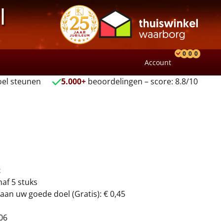
l
0
0
0
Account
Product
Verlang
Wink
el steunen
5.000+
beoordelingen – score: 8.8/10
t
naf 5 stuks
aan uw goede doel (Gratis): € 0,45
06