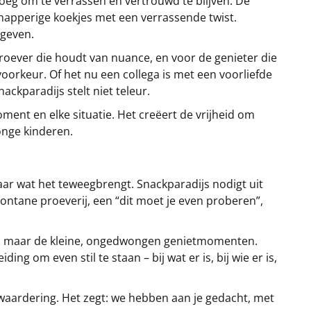
oeg om te verrassen én vertrouwd te blijven. De
knapperige koekjes met een verrassende twist.
 geven.
nproever die houdt van nuance, en voor de genieter die
voorkeur. Of het nu een collega is met een voorliefde
nackparadijs stelt niet teleur.
 moment en elke situatie. Het creëert de vrijheid om
onge kinderen.
aar wat het teweegbrengt. Snackparadijs nodigt uit
spontane proeverij, een “dit moet je even proberen”,
gen, maar de kleine, ongedwongen genietmomenten.
g om even stil te staan – bij wat er is, bij wie er is,
n waardering. Het zegt: we hebben aan je gedacht, met