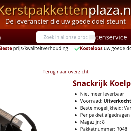
Kerstpakketten
plaza.n
De leverancier die uw goede doel steunt
n
Klantenservice
Beste
prijs/kwaliteitverhouding
Kosteloos
uw goede do
Terug naar overzicht
Snackrijk Koel
Niet meer leverbaar
Voorraad:
Uitverkoch
Bestelmogelijkheid: Va
Per pakket afgedragen 
Magazijn: 8
Pakketnummer: R048