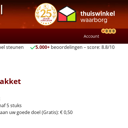
l
0
0
0
Account
Product
Verlang
Wink
el steunen
5.000+
beoordelingen – score: 8.8/10
pakket
t
naf 5 stuks
aan uw goede doel (Gratis): € 0,50