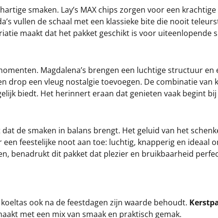
hartige smaken. Lay’s MAX chips zorgen voor een krachtige 
 vullen de schaal met een klassieke bite die nooit teleurste
riatie maakt dat het pakket geschikt is voor uiteenlopende 
 momenten. Magdalena’s brengen een luchtige structuur en 
oek en drop een vleug nostalgie toevoegen. De combinatie v
lijk biedt. Het herinnert eraan dat genieten vaak begint bij 
dat de smaken in balans brengt. Het geluid van het schenken
 een feestelijke noot aan toe: luchtig, knapperig en ideaal
n, benadrukt dit pakket dat plezier en bruikbaarheid perfe
e koeltas ook na de feestdagen zijn waarde behoudt.
Kerstp
 maakt met een mix van smaak en praktisch gemak.