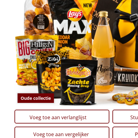
Oude collectie
Voeg toe aan verlanglijst
Stu
Voeg toe aan vergelijker
P