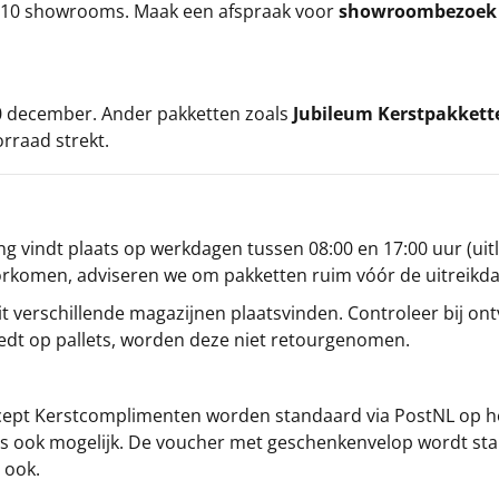
ze 10 showrooms. Maak een afspraak voor
showroombezoe
 20 december. Ander pakketten zoals
Jubileum Kerstpakkett
orraad strekt.
g vindt plaats op werkdagen tussen 08:00 en 17:00 uur (uitl
oorkomen, adviseren we om pakketten ruim vóór de uitreikd
t verschillende magazijnen plaatsvinden. Controleer bij ontv
iedt op pallets, worden deze niet retourgenomen.
cept
Kerstcomplimenten
worden standaard via PostNL op h
s is ook mogelijk. De voucher met geschenkenvelop wordt sta
 ook.