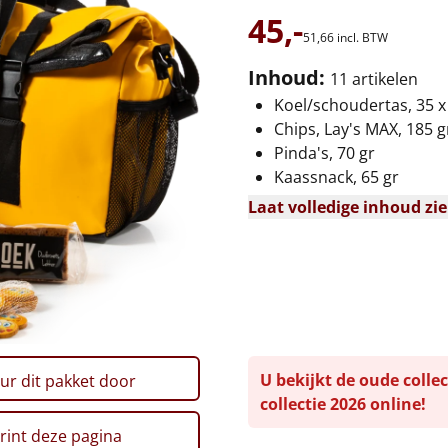
45,-
51,
66
incl. BTW
Inhoud:
11 artikelen
Koel/schoudertas, 35 x
Chips, Lay's MAX, 185 g
Pinda's, 70 gr
Kaassnack, 65 gr
Laat volledige inhoud zi
U bekijkt de oude collec
ur dit pakket door
collectie 2026 online!
rint deze pagina