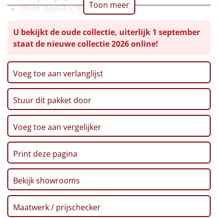
Toon meer
Chips, paprika, 90 gr
Leuke
Kaas baguettes, 75 gr
U bekijkt de oude collectie, uiterlijk 1 september
Pubmix, 180 gr
Goedkope
staat de nieuwe collectie 2026 online!
Pretzels, 100 gr
Popcorn, 120 gr
Uniek
Soep, tomaat-courgette, 400 ml
Voeg toe aan verlanglijst
Grissini, 125 gr
Alle thema's
Kerst/Nieuwjaars kaart met puzzel
Stuur dit pakket door
Verpakt in een feestelijke kerstdoos, 39 x 29 x 20 cm
Artikel
Voeg toe aan vergelijker
Hitster
NIEUW
Pizzarette
Print deze pagina
Tas
Bekijk showrooms
Wake up light
NIEUW
Maatwerk / prijschecker