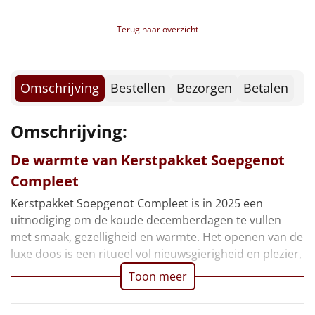
Borrelplank
Terug naar overzicht
Warmtekussen
NIEUW
Slowcooker
POPULAIR
Omschrijving
Bestellen
Bezorgen
Betalen
Noodradio
NIEUW
Omschrijving:
Deken (fleece plaid)
De warmte van Kerstpakket Soepgenot
Alle artikelen
Compleet
Kerstpakket Soepgenot Compleet is in 2025 een
Overige
uitnodiging om de koude decemberdagen te vullen
met smaak, gezelligheid en warmte. Het openen van de
Ideeën
luxe doos is een ritueel vol nieuwsgierigheid en plezier,
Personeel
Toon meer
Doe het zelf