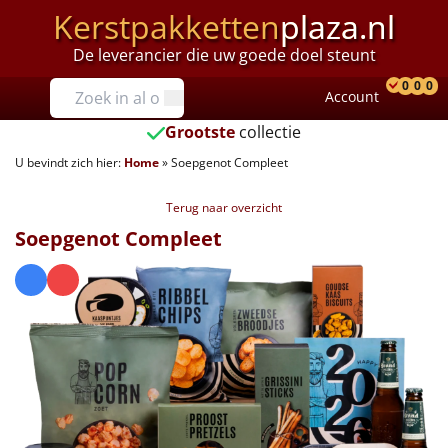
Kerstpakketten
plaza.nl
De leverancier die uw goede doel steunt
Prijzen
0
0
0
Account
Prod
Ver
W
Tot €25
Grootste
collectie
U bevindt zich hier:
Home
»
Soepgenot Compleet
€25 tot €35
Terug naar overzicht
€35 tot €40
Soepgenot Compleet
€40 tot €45
€45 tot €50
€50 tot €55
€55 tot €75