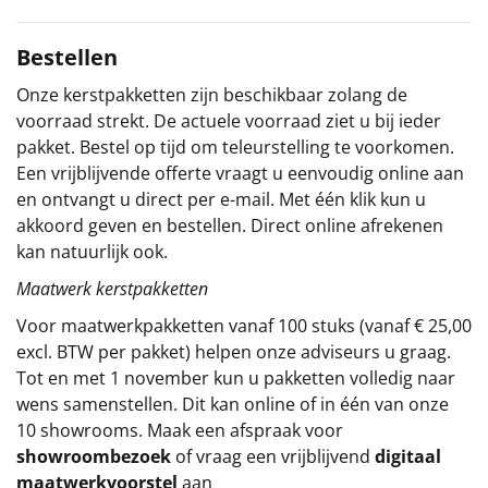
Sinterklaaspakketten
Bestellen
Particulier
Onze kerstpakketten zijn beschikbaar zolang de
voorraad strekt. De actuele voorraad ziet u bij ieder
Kerstgeschenken 2026
pakket. Bestel op tijd om teleurstelling te voorkomen.
Een vrijblijvende offerte vraagt u eenvoudig online aan
Relatiegeschenken
en ontvangt u direct per e-mail. Met één klik kun u
akkoord geven en bestellen. Direct online afrekenen
Cadeaubon
kan natuurlijk ook.
Maatwerk kerstpakketten
Per stuk
Voor maatwerkpakketten vanaf 100 stuks (vanaf € 25,00
excl. BTW per pakket) helpen onze adviseurs u graag.
Alle overige
Tot en met 1 november kun u pakketten volledig naar
wens samenstellen. Dit kan online of in één van onze
10 showrooms. Maak een afspraak voor
showroombezoek
of vraag een vrijblijvend
digitaal
maatwerkvoorstel
aan