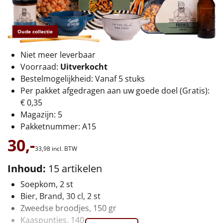
€75 tot €100
€100 en hoger
Oude collectie
Alle kerstpakketten 2026
Niet meer leverbaar
Voorraad:
Uitverkocht
Thema
Bestelmogelijkheid: Vanaf 5 stuks
Per pakket afgedragen aan uw goede doel (Gratis):
Origineel
€ 0,35
Magazijn: 5
Rituals
Pakketnummer: A15
30,-
Luxe
33,
98
incl. BTW
Mannen
Inhoud:
15 artikelen
Soepkom, 2 st
Vrouwen
Bier, Brand, 30 cl, 2 st
Zweedse broodjes, 150 gr
Duurzaam
Kaaspuntjes, 140 gr