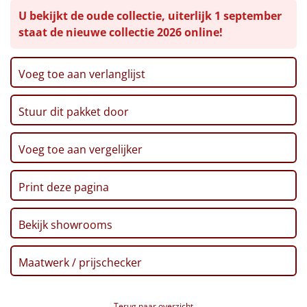
U bekijkt de oude collectie, uiterlijk 1 september
Kerstkaart
Leuke
staat de nieuwe collectie 2026 online!
Voucher Ponycity
Voucher Fletcher hotel
Goedkope
Verpakt in een feestelijke kerstdoos
Voeg toe aan verlanglijst
Uniek
Stuur dit pakket door
Alle thema's
Voeg toe aan vergelijker
Artikel
Hitster
NIEUW
Print deze pagina
Pizzarette
Bekijk showrooms
Tas
Maatwerk / prijschecker
Wake up light
NIEUW
Terug naar overzicht