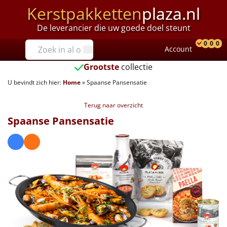
Kerstpakketten
plaza.nl
De leverancier die uw goede doel steunt
Prijzen
0
0
0
Account
Prod
Ver
W
Tot €25
Grootste
collectie
U bevindt zich hier:
Home
»
Spaanse Pansensatie
€25 tot €35
Terug naar overzicht
€35 tot €40
Spaanse Pansensatie
€40 tot €45
€45 tot €50
€50 tot €55
€55 tot €75