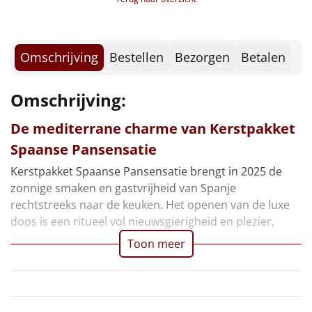
Borrelplank
Warmtekussen
NIEUW
Omschrijving
Bestellen
Bezorgen
Betalen
Slowcooker
POPULAIR
Omschrijving:
Noodradio
NIEUW
De mediterrane charme van Kerstpakket
Deken (fleece plaid)
Spaanse Pansensatie
Kerstpakket Spaanse Pansensatie brengt in 2025 de
Alle artikelen
zonnige smaken en gastvrijheid van Spanje
Overige
rechtstreeks naar de keuken. Het openen van de luxe
doos is een ritueel vol nieuwsgierigheid en plezier,
Ideeën
Toon meer
Personeel
Doe het zelf