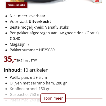
€75 tot €100
Oude collectie
€100 en hoger
Niet meer leverbaar
Voorraad:
Uitverkocht
Alle kerstpakketten 2026
Bestelmogelijkheid: Vanaf 5 stuks
Per pakket afgedragen aan uw goede doel (Gratis):
Thema
€ 0,40
Magazijn: 7
Origineel
Pakketnummer: HE25689
35,-
Rituals
39,
91
incl. BTW
Luxe
Inhoud:
10 artikelen
Paëlla pan, ø 39,5 cm
Mannen
Olijven met serrano ham, 280 gr
Knoflookbrood, 150 gr
Vrouwen
Gazpacho, 750 ml
Toon meer
Paella mix, 240 gr
Duurzaam
Inktvis in amerikaanse saus, 115 gr