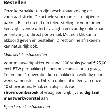
Bestellen
Sinterklaaspakketten
Onze kerstpakketten zijn beschikbaar zolang de
voorraad strekt. De actuele voorraad ziet u bij ieder
Particulier
pakket. Bestel op tijd om teleurstelling te voorkomen.
Een vrijblijvende offerte vraagt u eenvoudig online aan
Kerstgeschenken 2026
en ontvangt u direct per e-mail. Met één klik kun u
akkoord geven en bestellen. Direct online afrekenen
Relatiegeschenken
kan natuurlijk ook.
Maatwerk kerstpakketten
Cadeaubon
Voor maatwerkpakketten vanaf 100 stuks (vanaf € 25,00
Per stuk
excl. BTW per pakket) helpen onze adviseurs u graag.
Tot en met 1 november kun u pakketten volledig naar
Alle overige
wens samenstellen. Dit kan online of in één van onze
10 showrooms. Maak een afspraak voor
showroombezoek
of vraag een vrijblijvend
digitaal
maatwerkvoorstel
aan
Eigen keuze kerstpakketten