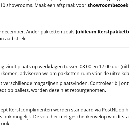
ze 10 showrooms. Maak een afspraak voor
showroombezoe
 20 december. Ander pakketten zoals
Jubileum Kerstpakkett
orraad strekt.
g vindt plaats op werkdagen tussen 08:00 en 17:00 uur (uitl
oorkomen, adviseren we om pakketten ruim vóór de uitreikd
t verschillende magazijnen plaatsvinden. Controleer bij ontv
iedt op pallets, worden deze niet retourgenomen.
cept
Kerstcomplimenten
worden standaard via PostNL op h
s is ook mogelijk. De voucher met geschenkenvelop wordt sta
 ook.