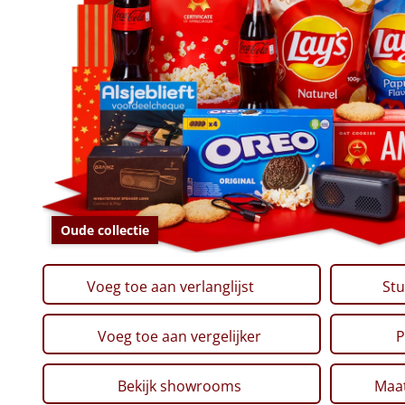
Oude collectie
Voeg toe aan verlanglijst
Stu
Voeg toe aan vergelijker
P
Bekijk showrooms
Maat