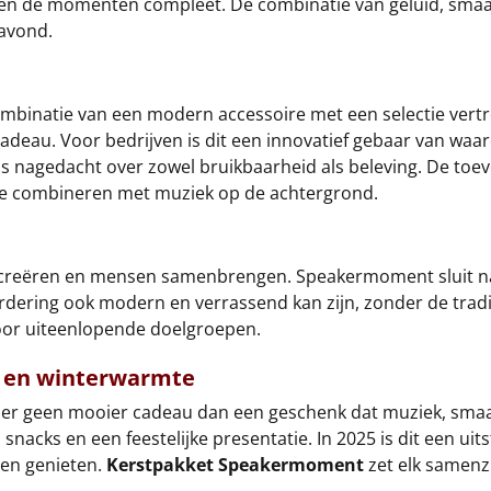
en de momenten compleet. De combinatie van geluid, smaak 
savond.
binatie van een modern accessoire met een selectie vertr
deau. Voor bedrijven is dit een innovatief gebaar van waar
er is nagedacht over zowel bruikbaarheid als beleving. De t
te combineren met muziek op de achtergrond.
n creëren en mensen samenbrengen. Speakermoment sluit na
ring ook modern en verrassend kan zijn, zonder de traditio
voor uiteenlopende doelgroepen.
k en winterwarmte
 er geen mooier cadeau dan een geschenk dat muziek, sma
cks en een feestelijke presentatie. In 2025 is dit een uit
llen genieten.
Kerstpakket Speakermoment
zet elk samenzi