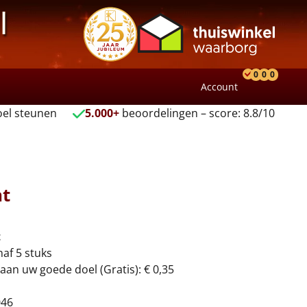
l
0
0
0
Account
Product
Verlang
Wink
el steunen
5.000+
beoordelingen – score: 8.8/10
t
t
naf 5 stuks
aan uw goede doel (Gratis): € 0,35
046