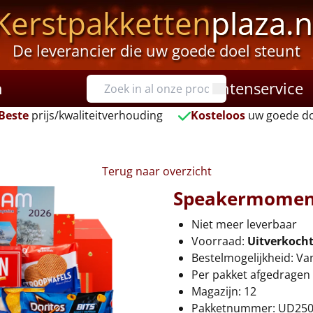
Kerstpakketten
plaza.n
De leverancier die uw goede doel steunt
n
Klantenservice
Beste
prijs/kwaliteitverhouding
Kosteloos
uw goede do
Terug naar overzicht
Speakermomen
Niet meer leverbaar
Voorraad:
Uitverkoch
Bestelmogelijkheid: Va
Per pakket afgedragen 
Magazijn: 12
Pakketnummer: UD25