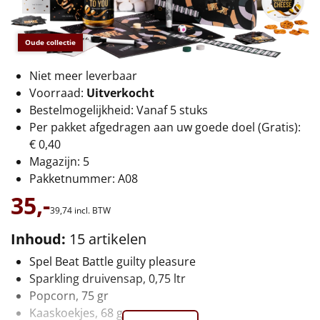
€75 tot €100
€100 en hoger
Oude collectie
Alle kerstpakketten 2026
Niet meer leverbaar
Voorraad:
Uitverkocht
Thema
Bestelmogelijkheid: Vanaf 5 stuks
Per pakket afgedragen aan uw goede doel (Gratis):
Origineel
€ 0,40
Magazijn: 5
Rituals
Pakketnummer: A08
35,-
Luxe
39,
74
incl. BTW
Inhoud:
15 artikelen
Mannen
Spel Beat Battle guilty pleasure
Vrouwen
Sparkling druivensap, 0,75 ltr
Popcorn, 75 gr
Duurzaam
Kaaskoekjes, 68 gr