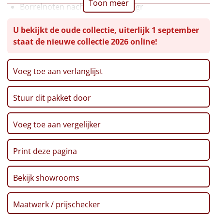
Toon meer
Borrelnoten nacho cheese, 100 gr
Leuke
Kaaspuntjes, 125 gr
U bekijkt de oude collectie, uiterlijk 1 september
Nougat, 100 gr
Goedkope
staat de nieuwe collectie 2026 online!
Ribbelchips, 90 gr
Pretzels, 200 gr
Uniek
Stroopwafel, 64 gr, 2 st
Voeg toe aan verlanglijst
Marshmallows, 150 gr
Alle thema's
Toast, 100 gr
Stuur dit pakket door
Kerst/Nieuwjaars kaart met puzzel
Artikel
Verpakt in een feestelijke kerstdoos, 39 x 29 x 17,5
cm
Voeg toe aan vergelijker
Hitster
NIEUW
Pizzarette
Print deze pagina
Tas
Bekijk showrooms
Wake up light
NIEUW
Maatwerk / prijschecker