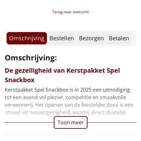
Borrelplank
Terug naar overzicht
Warmtekussen
NIEUW
Slowcooker
POPULAIR
Omschrijving
Bestellen
Bezorgen
Betalen
Noodradio
NIEUW
Omschrijving:
Deken (fleece plaid)
De gezelligheid van Kerstpakket Spel
Alle artikelen
Snackbox
Kerstpakket Spel Snackbox is in 2025 een uitnodiging
Overige
tot een avond vol plezier, competitie en smaakvolle
verwennerij. Het openen van de feestelijke doos is een
Ideeën
ritueel vol nieuwsgierigheid, waarbij direct duidelijk
Personeel
Toon meer
Doe het zelf