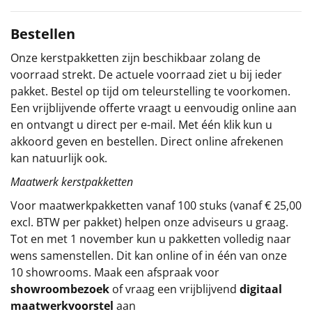
Sinterklaaspakketten
Bestellen
Particulier
Onze kerstpakketten zijn beschikbaar zolang de
voorraad strekt. De actuele voorraad ziet u bij ieder
Kerstgeschenken 2026
pakket. Bestel op tijd om teleurstelling te voorkomen.
Een vrijblijvende offerte vraagt u eenvoudig online aan
Relatiegeschenken
en ontvangt u direct per e-mail. Met één klik kun u
akkoord geven en bestellen. Direct online afrekenen
Cadeaubon
kan natuurlijk ook.
Maatwerk kerstpakketten
Per stuk
Voor maatwerkpakketten vanaf 100 stuks (vanaf € 25,00
excl. BTW per pakket) helpen onze adviseurs u graag.
Alle overige
Tot en met 1 november kun u pakketten volledig naar
wens samenstellen. Dit kan online of in één van onze
10 showrooms. Maak een afspraak voor
showroombezoek
of vraag een vrijblijvend
digitaal
maatwerkvoorstel
aan