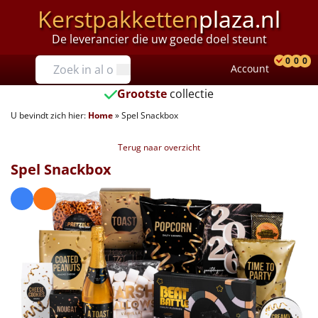
Kerstpakketten
plaza.nl
De leverancier die uw goede doel steunt
Prijzen
0
0
0
Account
Prod
Ver
W
Tot €25
Grootste
collectie
U bevindt zich hier:
Home
»
Spel Snackbox
€25 tot €35
Terug naar overzicht
€35 tot €40
Spel Snackbox
€40 tot €45
€45 tot €50
€50 tot €55
€55 tot €75