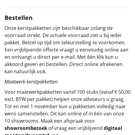
Sinterklaaspakketten
Bestellen
Particulier
Onze kerstpakketten zijn beschikbaar zolang de
voorraad strekt. De actuele voorraad ziet u bij ieder
Kerstgeschenken 2026
pakket. Bestel op tijd om teleurstelling te voorkomen.
Een vrijblijvende offerte vraagt u eenvoudig online aan
Relatiegeschenken
en ontvangt u direct per e-mail. Met één klik kun u
akkoord geven en bestellen. Direct online afrekenen
Cadeaubon
kan natuurlijk ook.
Maatwerk kerstpakketten
Per stuk
Voor maatwerkpakketten vanaf 100 stuks (vanaf € 50,00
Alle overige
excl. BTW per pakket) helpen onze adviseurs u graag.
Tot en met 1 november kun u pakketten volledig naar
wens samenstellen. Dit kan online of in één van onze
10 showrooms. Maak een afspraak voor
showroombezoek
of vraag een vrijblijvend
digitaal