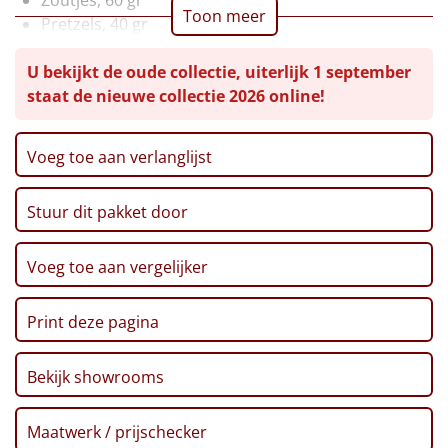
Toon meer
Pretzels, 40 gr
Leuke
Pinda's, 50 gr
U bekijkt de oude collectie, uiterlijk 1 september
Stroopwafel, 32 gr, 2 st
Goedkope
staat de nieuwe collectie 2026 online!
Kitkat, 41,5 gr
Haribo happy cola, 75 gr
Uniek
Chips, Lay's, naturel, 100 gr
Voeg toe aan verlanglijst
Doritos bits, 30 gr
Alle thema's
Kerstkoekjes, 80 gr
Stuur dit pakket door
Verpakt in een feestelijke kerstdoos, 39 x 29 x 30 cm
Artikel
Hitster
Voeg toe aan vergelijker
NIEUW
Pizzarette
Print deze pagina
Tas
Bekijk showrooms
Wake up light
NIEUW
Maatwerk / prijschecker