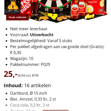
€75 tot €100
€100 en hoger
Oude collectie
Alle kerstpakketten 2026
Niet meer leverbaar
Voorraad:
Uitverkocht
Thema
Bestelmogelijkheid: Vanaf 5 stuks
Per pakket afgedragen aan uw goede doel (Gratis):
Origineel
€ 0,30
Magazijn: 10
Rituals
Pakketnummer: P029
25,-
Luxe
28,
94
incl. BTW
Mannen
Inhoud:
16 artikelen
Dartbord, Ø 15 inch
Vrouwen
Bier, Amstel, 0,33 ltr, 2 st
Coca cola, 0,2 ltr, 2 st
Duurzaam
Zoutjes, 60 gr