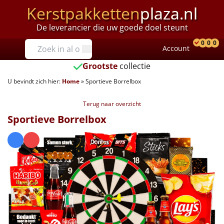
Kerstpakketten
plaza.nl
De leverancier die uw goede doel steunt
Prijzen
0
0
0
Account
Prod
Ver
W
Tot €25
Grootste
collectie
U bevindt zich hier:
Home
»
Sportieve Borrelbox
€25 tot €35
Terug naar overzicht
€35 tot €40
Sportieve Borrelbox
€40 tot €45
€45 tot €50
€50 tot €55
€55 tot €75