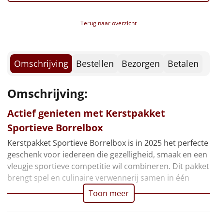
Borrelplank
Terug naar overzicht
Warmtekussen
NIEUW
Slowcooker
POPULAIR
Omschrijving
Bestellen
Bezorgen
Betalen
Noodradio
NIEUW
Omschrijving:
Deken (fleece plaid)
Actief genieten met Kerstpakket
Alle artikelen
Sportieve Borrelbox
Overige
Kerstpakket Sportieve Borrelbox is in 2025 het perfecte
geschenk voor iedereen die gezelligheid, smaak en een
Ideeën
vleugje sportieve competitie wil combineren. Dit pakket
brengt spel en culinaire verwennerij samen in één
Personeel
Toon meer
Doe het zelf