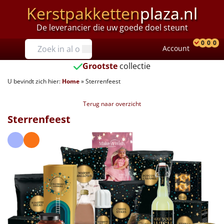
Kerstpakketten
plaza.nl
De leverancier die uw goede doel steunt
Prijzen
0
0
0
Account
Prod
Ver
W
Tot €25
Grootste
collectie
U bevindt zich hier:
Home
»
Sterrenfeest
€25 tot €35
Terug naar overzicht
€35 tot €40
Sterrenfeest
€40 tot €45
€45 tot €50
€50 tot €55
€55 tot €75