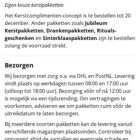
Eigen keuze kerstpakketten
Het
Kerstcomplimenten
-concept
is te bestellen tot 20
december. Ander pakketten zoals
Jubileum
Kerstpakketten
,
Drankenpakketten
,
Rituals-
geschenken
en
Sinterklaaspakketten
zijn te bestellen
zolang de voorraad strekt.
Bezorgen
Wij bezorgen met zorg o.a. via DHL en PostNL. Levering
vindt plaats op werkdagen tussen 08:00 en 17:00 uur
(uitloop tot 18:00 uur). Bezorging vóór of ná 12:00 uur
is mogelijk via een tijdszending. Om vertragingen te
voorkomen, adviseren we om pakketten ruim vóór de
uitreikdatum te laten bezorgen.
Bij meerdere soorten pakketten kan de levering vanuit
verschillende magazijnen plaatsvinden. Controleer bij
ontvangst altijd de aantallen en eventuele schade en