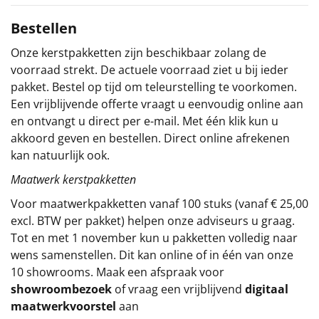
Sinterklaaspakketten
Bestellen
Onze kerstpakketten zijn beschikbaar zolang de
Particulier
voorraad strekt. De actuele voorraad ziet u bij ieder
pakket. Bestel op tijd om teleurstelling te voorkomen.
Kerstgeschenken 2026
Een vrijblijvende offerte vraagt u eenvoudig online aan
en ontvangt u direct per e-mail. Met één klik kun u
Relatiegeschenken
akkoord geven en bestellen. Direct online afrekenen
kan natuurlijk ook.
Cadeaubon
Maatwerk kerstpakketten
Per stuk
Voor maatwerkpakketten vanaf 100 stuks (vanaf € 25,00
excl. BTW per pakket) helpen onze adviseurs u graag.
Alle overige
Tot en met 1 november kun u pakketten volledig naar
wens samenstellen. Dit kan online of in één van onze
10 showrooms. Maak een afspraak voor
showroombezoek
of vraag een vrijblijvend
digitaal
maatwerkvoorstel
aan