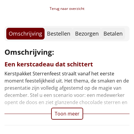
Borrelplank
Terug naar overzicht
Warmtekussen
NIEUW
Slowcooker
POPULAIR
Omschrijving
Bestellen
Bezorgen
Betalen
Noodradio
NIEUW
Omschrijving:
Deken (fleece plaid)
Een kerstcadeau dat schittert
Kerstpakket Sterrenfeest straalt vanaf het eerste
Alle artikelen
moment feestelijkheid uit. Het thema, de smaken en de
Overige
presentatie zijn volledig afgestemd op de magie van
december. Stel u een scenario voor: een medewerker
Ideeën
opent de doos en ziet glanzende chocolade sterren en
Toon meer
Personeel
Doe het zelf