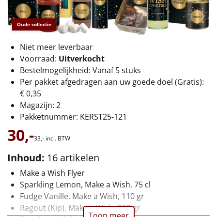
€75 tot €100
Oude collectie
€100 en hoger
Niet meer leverbaar
Alle kerstpakketten 2026
Voorraad:
Uitverkocht
Bestelmogelijkheid: Vanaf 5 stuks
Thema
Per pakket afgedragen aan uw goede doel (Gratis):
Origineel
€ 0,35
Magazijn: 2
Rituals
Pakketnummer: KERST25-121
30,-
Luxe
33,-
incl. BTW
Inhoud:
16 artikelen
Mannen
Make a Wish Flyer
Sparkling Lemon, Make a Wish, 75 cl
Vrouwen
Fudge Vanille, Make a Wish, 110 gr
Ragout (Kip), Make a Wish, 290 gr
Duurzaam
Toon meer