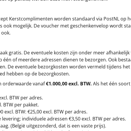
cept
Kerstcomplimenten
worden standaard via PostNL op h
s is ook mogelijk. De voucher met geschenkenvelop wordt sta
 ook.
ak gratis. De eventuele kosten zijn onder meer afhankelijk
op één of meerdere adressen dienen te bezorgen. Ook besta
gen. De eventuele bezorgkosten worden vermeld tijdens het be
loed hebben op de bezorgkosten.
en orderwaarde vanaf
€1.000,00 excl. BTW.
Als het één soort
excl. BTW
per adres.
l. BTW per pakket.
00
excl. BTW: €25,00 excl. BTW per adres.
levering; individuele adressen €3,50 excl. BTW per adres.
g. (België uitgezonderd, dat is een vaste prijs).