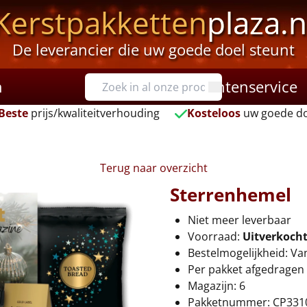
Kerstpakketten
plaza.n
De leverancier die uw goede doel steunt
n
Klantenservice
Beste
prijs/kwaliteitverhouding
Kosteloos
uw goede do
Terug naar overzicht
Sterrenhemel
Niet meer leverbaar
Voorraad:
Uitverkoch
Bestelmogelijkheid: Va
Per pakket afgedragen 
Magazijn: 6
Pakketnummer: CP331