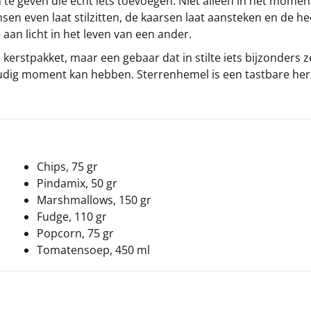
te geven die écht iets toevoegen. Niet alleen in het momen
nsen even laat stilzitten, de kaarsen laat aansteken en de h
 – aan licht in het leven van een ander.
rstpakket, maar een gebaar dat in stilte iets bijzonders ze
voudig moment kan hebben. Sterrenhemel is een tastbare he
Chips, 75 gr
Pindamix, 50 gr
Marshmallows, 150 gr
Fudge, 110 gr
Popcorn, 75 gr
Tomatensoep, 450 ml