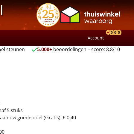
l
0
0
0
Account
Product
Verlang
Wink
el steunen
5.000+
beoordelingen – score: 8.8/10
t
naf 5 stuks
aan uw goede doel (Gratis): € 0,40
00