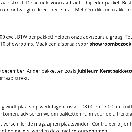
ad strekt. De actuele voorraad ziet u bij ieder pakket. Best
an en ontvangt u direct per e-mail. Met één klik kun u akkoo
00 excl. BTW per pakket) helpen onze adviseurs u graag. To
ze 10 showrooms. Maak een afspraak voor
showroombezoe
 20 december. Ander pakketten zoals
Jubileum Kerstpakkett
orraad strekt.
g vindt plaats op werkdagen tussen 08:00 en 17:00 uur (uitl
oorkomen, adviseren we om pakketten ruim vóór de uitreikd
t verschillende magazijnen plaatsvinden. Controleer bij ontv
iedt op pallets, worden deze niet retourgenomen.