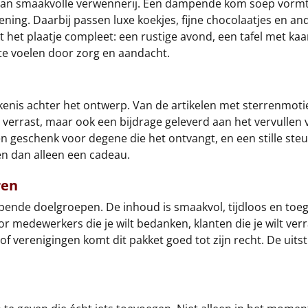
rm van smaakvolle verwennerij. Een dampende kom soep vor
ning. Daarbij passen luxe koekjes, fijne chocolaatjes en an
 het plaatje compleet: een rustige avond, een tafel met kaar
e voelen door zorg en aandacht.
ekenis achter het ontwerp. Van de artikelen met sterrenmot
verrast, maar ook een bijdrage geleverd aan het vervullen 
geschenk voor degene die het ontvangt, en een stille steun
en dan alleen een cadeau.
ren
opende doelgroepen. De inhoud is smaakvol, tijdloos en toe
 medewerkers die je wilt bedanken, klanten die je wilt verra
of verenigingen komt dit pakket goed tot zijn recht. De uitst