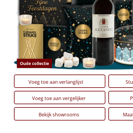
Oude collectie
Voeg toe aan verlanglijst
Stu
Voeg toe aan vergelijker
P
Bekijk showrooms
Maat