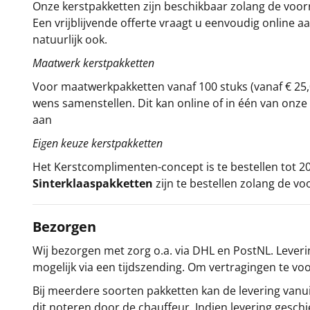
Onze kerstpakketten zijn beschikbaar zolang de voorra
Een vrijblijvende offerte vraagt u eenvoudig online a
natuurlijk ook.
Maatwerk kerstpakketten
Voor maatwerkpakketten vanaf 100 stuks (vanaf € 25,
wens samenstellen. Dit kan online of in één van on
aan
Eigen keuze kerstpakketten
Het
Kerstcomplimenten
-concept
is te bestellen tot
Sinterklaaspakketten
zijn te bestellen zolang de vo
Bezorgen
Wij bezorgen met zorg o.a. via DHL en PostNL. Leverin
mogelijk via een tijdszending. Om vertragingen te v
Bij meerdere soorten pakketten kan de levering vanui
dit noteren door de chauffeur. Indien levering gesch