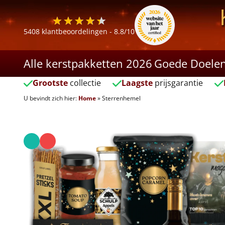
5408
klantbeoordelingen -
8.8
/10
Alle kerstpakketten 2026
Goede Doele
Grootste
collectie
Laagste
prijsgarantie
U bevindt zich hier:
Home
»
Sterrenhemel