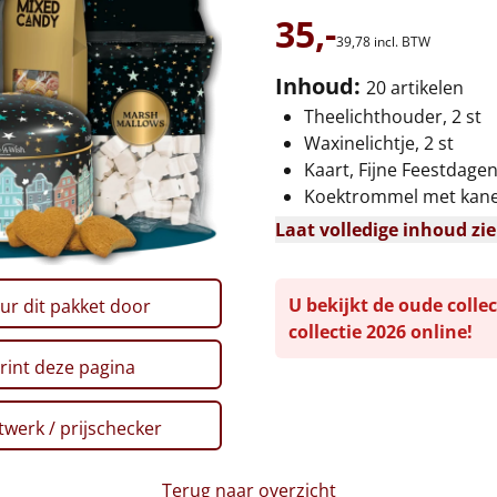
35,-
39,
78
incl. BTW
Inhoud:
20 artikelen
Theelichthouder, 2 st
Waxinelichtje, 2 st
Kaart, Fijne Feestdage
Koektrommel met kanee
Laat volledige inhoud zi
U bekijkt de oude collec
ur dit pakket door
collectie 2026 online!
rint deze pagina
werk / prijschecker
Terug naar overzicht