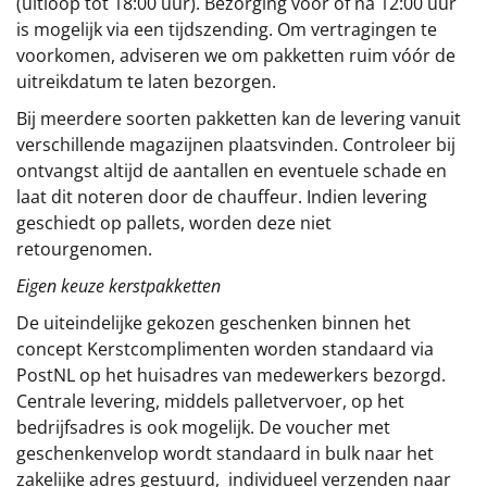
(uitloop tot 18:00 uur). Bezorging vóór of ná 12:00 uur
is mogelijk via een tijdszending. Om vertragingen te
voorkomen, adviseren we om pakketten ruim vóór de
uitreikdatum te laten bezorgen.
Bij meerdere soorten pakketten kan de levering vanuit
verschillende magazijnen plaatsvinden. Controleer bij
ontvangst altijd de aantallen en eventuele schade en
laat dit noteren door de chauffeur. Indien levering
geschiedt op pallets, worden deze niet
retourgenomen.
Eigen keuze kerstpakketten
De uiteindelijke gekozen geschenken binnen het
concept
Kerstcomplimenten
worden standaard via
PostNL op het huisadres van medewerkers bezorgd.
Centrale levering, middels palletvervoer, op het
bedrijfsadres is ook mogelijk. De voucher met
geschenkenvelop wordt standaard in bulk naar het
zakelijke adres gestuurd, individueel verzenden naar