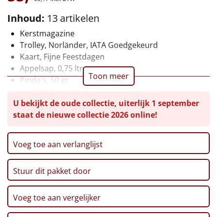
Leuke
Inhoud:
13 artikelen
Kerstmagazine
Goedkope
Trolley, Norländer, IATA Goedgekeurd
Kaart, Fijne Feestdagen
Uniek
Appelsap, 0,75 ltr
Toon meer
Pinda's, 50 gr
Alle thema's
Chips, Croky, Partystars, 80 gr
U bekijkt de oude collectie, uiterlijk 1 september
Sultana, 3-pack, 43 gr
Artikel
staat de nieuwe collectie 2026 online!
Twix, 50 gr
Haribo, Goudbeertjes, 75 gr
Hitster
NIEUW
Pepermunt, 65 gr
Voeg toe aan verlanglijst
Pannenkoekenmix, 400 gr
Pizzarette
Speculoos Koekjes, 25 gr
Stuur dit pakket door
Verpakt in een feestelijke kerstdoos, 55 x 35 x 24 cm
Tas
Voeg toe aan vergelijker
Wake up light
NIEUW