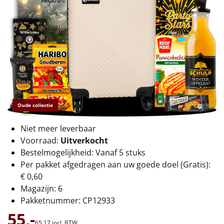
€75 tot €100
€100 en hoger
Alle kerstpakketten 2026
Thema
Origineel
Oude collectie
Rituals
Niet meer leverbaar
Voorraad:
Uitverkocht
Luxe
Bestelmogelijkheid: Vanaf 5 stuks
Per pakket afgedragen aan uw goede doel (Gratis):
Mannen
€ 0,60
Magazijn: 6
Vrouwen
Pakketnummer: CP12933
55,-
Duurzaam
65,
17
incl. BTW