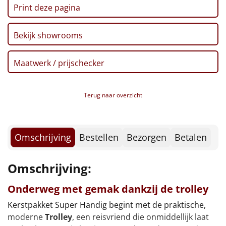
Borrelplank
Print deze pagina
Warmtekussen
NIEUW
Bekijk showrooms
Slowcooker
POPULAIR
Maatwerk / prijschecker
Noodradio
NIEUW
Terug naar overzicht
Deken (fleece plaid)
Alle artikelen
Omschrijving
Bestellen
Bezorgen
Betalen
Overige
Omschrijving:
Ideeën
Onderweg met gemak dankzij de trolley
Personeel
Kerstpakket Super Handig begint met de praktische,
moderne
Trolley
, een reisvriend die onmiddellijk laat
Doe het zelf