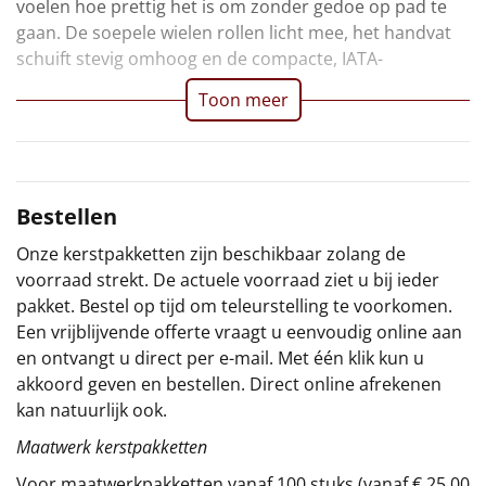
voelen hoe prettig het is om zonder gedoe op pad te
gaan. De soepele wielen rollen licht mee, het handvat
Sinterklaaspakketten
schuift stevig omhoog en de compacte, IATA-
Particulier
Toon meer
Kerstgeschenken 2026
Relatiegeschenken
Bestellen
Cadeaubon
Onze kerstpakketten zijn beschikbaar zolang de
voorraad strekt. De actuele voorraad ziet u bij ieder
Per stuk
pakket. Bestel op tijd om teleurstelling te voorkomen.
Een vrijblijvende offerte vraagt u eenvoudig online aan
Alle overige
en ontvangt u direct per e-mail. Met één klik kun u
akkoord geven en bestellen. Direct online afrekenen
kan natuurlijk ook.
Maatwerk kerstpakketten
Voor maatwerkpakketten vanaf 100 stuks (vanaf € 25,00