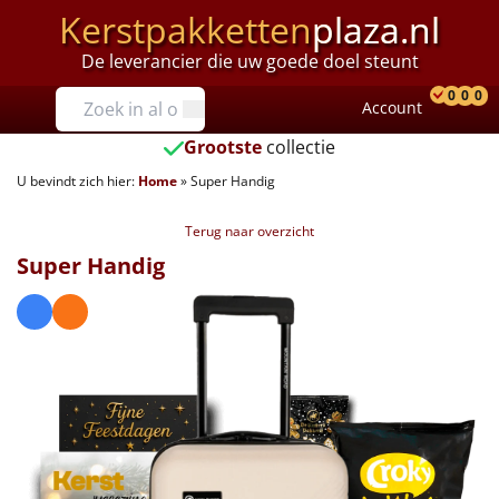
Kerstpakketten
plaza.nl
De leverancier die uw goede doel steunt
Prijzen
0
0
0
Account
Prod
Ver
W
Tot €25
Grootste
collectie
U bevindt zich hier:
Home
»
Super Handig
€25 tot €35
Terug naar overzicht
€35 tot €40
Super Handig
€40 tot €45
€45 tot €50
€50 tot €55
€55 tot €75