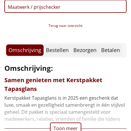
Borrelplank
Maatwerk / prijschecker
Warmtekussen
NIEUW
Terug naar overzicht
Slowcooker
POPULAIR
Noodradio
NIEUW
Omschrijving
Bestellen
Bezorgen
Betalen
Deken (fleece plaid)
Omschrijving:
Alle artikelen
Samen genieten met Kerstpakket
Overige
Tapasglans
Kerstpakket Tapasglans is in 2025 een geschenk dat
Ideeën
luxe, smaak en gezelligheid samenbrengt in één stijlvol
geheel. Dit pakket is speciaal samengesteld voor
Personeel
medewerkers, relaties, vrienden of familie die tijdens
Doe het zelf
Toon meer