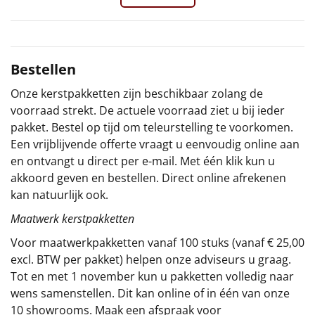
Sinterklaaspakketten
Particulier
Bestellen
Kerstgeschenken 2026
Onze kerstpakketten zijn beschikbaar zolang de
voorraad strekt. De actuele voorraad ziet u bij ieder
Relatiegeschenken
pakket. Bestel op tijd om teleurstelling te voorkomen.
Een vrijblijvende offerte vraagt u eenvoudig online aan
Cadeaubon
en ontvangt u direct per e-mail. Met één klik kun u
akkoord geven en bestellen. Direct online afrekenen
Per stuk
kan natuurlijk ook.
Maatwerk kerstpakketten
Alle overige
Voor maatwerkpakketten vanaf 100 stuks (vanaf € 25,00
excl. BTW per pakket) helpen onze adviseurs u graag.
Tot en met 1 november kun u pakketten volledig naar
wens samenstellen. Dit kan online of in één van onze
10 showrooms. Maak een afspraak voor