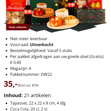
€75 tot €100
€100 en hoger
Alle kerstpakketten 2026
Oude collectie
Thema
Niet meer leverbaar
Voorraad:
Uitverkocht
Origineel
Bestelmogelijkheid: Vanaf 5 stuks
Per pakket afgedragen aan uw goede doel (Gratis):
Rituals
€ 0,40
Magazijn: 4
Luxe
Pakketnummer: DW22
35,-
Mannen
38,
62
incl. BTW
Inhoud:
21 artikelen
Vrouwen
Tapasset, 22 x 22 x 8 cm, 4 dlg
Duurzaam
Coca Cola, 20 cl, 2 st