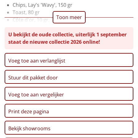
Chips, Lay's 'Wavy', 150 gr
Leuke
Toast, 80 gr
Toon meer
Côte d'or, 10 gr, 2 st
Goedkope
Marshmallow kerstboom, 125 gr
U bekijkt de oude collectie, uiterlijk 1 september
Thee, 3 smaken
Uniek
staat de nieuwe collectie 2026 online!
Kruidenmix, 30 gr
Pretzels, 100 gr
Alle thema's
Fudge, 110 gr
Voeg toe aan verlanglijst
Goudse kaas baguettes, 75 gr
Artikel
Kerst chocolade, 40 gr
Stuur dit pakket door
Chocolade Rendier, 90 gr
Hitster
NIEUW
Koekjes, 150 gr
Kerstkaart 'Happy Holidays'
Voeg toe aan vergelijker
Pizzarette
Verpakt in een feestelijke kerstdoos, 39 x 29 x 12,6
cm
Tas
Print deze pagina
Wake up light
NIEUW
Bekijk showrooms