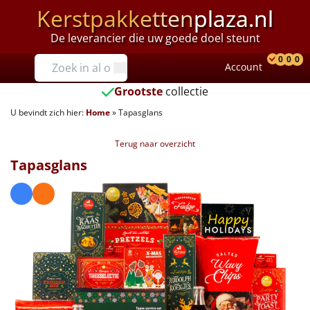
Kerstpakketten
plaza.nl
De leverancier die uw goede doel steunt
Prijzen
0
0
0
Account
Prod
Ver
W
Tot €25
Grootste
collectie
U bevindt zich hier:
Home
»
Tapasglans
€25 tot €35
Terug naar overzicht
€35 tot €40
Tapasglans
€40 tot €45
€45 tot €50
€50 tot €55
€55 tot €75