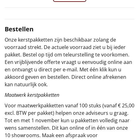
Sinterklaaspakketten
Particulier
Bestellen
Onze kerstpakketten zijn beschikbaar zolang de
Kerstgeschenken 2026
voorraad strekt. De actuele voorraad ziet u bij ieder
pakket. Bestel op tijd om teleurstelling te voorkomen.
Relatiegeschenken
Een vrijblijvende offerte vraagt u eenvoudig online aan
en ontvangt u direct per e-mail. Met één klik kun u
Cadeaubon
akkoord geven en bestellen. Direct online afrekenen
kan natuurlijk ook.
Per stuk
Maatwerk kerstpakketten
Alle overige
Voor maatwerkpakketten vanaf 100 stuks (vanaf € 25,00
excl. BTW per pakket) helpen onze adviseurs u graag.
Tot en met 1 november kun u pakketten volledig naar
wens samenstellen. Dit kan online of in één van onze
10 showrooms. Maak een afspraak voor