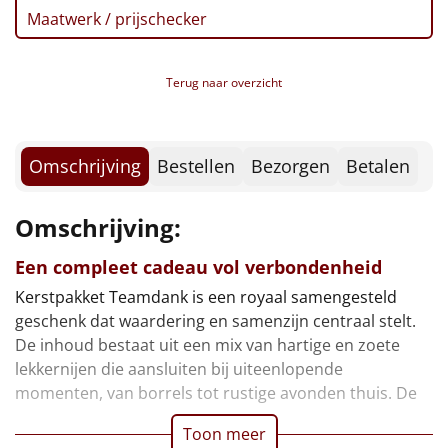
Borrelplank
Maatwerk / prijschecker
CenterParcs Voucher
Postcode Loterij Lot
Warmtekussen
NIEUW
Verpakt in een feestelijke kerstdoos, 39 x 29 x 23 cm
Terug naar overzicht
Slowcooker
POPULAIR
Noodradio
NIEUW
Omschrijving
Bestellen
Bezorgen
Betalen
Deken (fleece plaid)
Omschrijving:
Alle artikelen
Een compleet cadeau vol verbondenheid
Overige
Kerstpakket Teamdank is een royaal samengesteld
geschenk dat waardering en samenzijn centraal stelt.
Ideeën
De inhoud bestaat uit een mix van hartige en zoete
lekkernijen die aansluiten bij uiteenlopende
Personeel
momenten, van borrels tot rustige avonden thuis. De
Doe het zelf
Toon meer