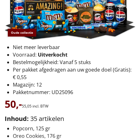
€75 tot €100
€100 en hoger
Alle kerstpakketten 2026
Oude collectie
Thema
Niet meer leverbaar
Voorraad:
Uitverkocht
Origineel
Bestelmogelijkheid: Vanaf 5 stuks
Per pakket afgedragen aan uw goede doel (Gratis):
Rituals
€ 0,55
Magazijn: 12
Luxe
Pakketnummer: UD25096
50,-
Mannen
55,
05
incl. BTW
Inhoud:
35 artikelen
Vrouwen
Popcorn, 125 gr
Duurzaam
Oreo Cookies, 176 gr