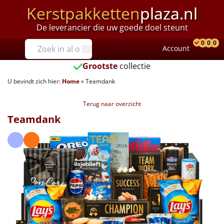
Kerstpakketten
plaza.nl
De leverancier die uw goede doel steunt
Prijzen
0
0
0
Account
Prod
Ver
W
Tot €25
Grootste
collectie
U bevindt zich hier:
Home
»
Teamdank
€25 tot €35
Terug naar overzicht
€35 tot €40
Teamdank
€40 tot €45
€45 tot €50
€50 tot €55
€55 tot €75