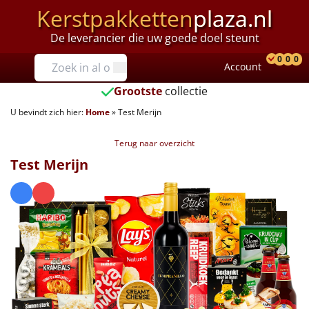
Kerstpakketten
plaza.nl
De leverancier die uw goede doel steunt
Prijzen
0
0
0
Account
Prod
Ver
W
Tot €25
Grootste
collectie
U bevindt zich hier:
Home
»
Test Merijn
€25 tot €35
Terug naar overzicht
€35 tot €40
Test Merijn
€40 tot €45
€45 tot €50
€50 tot €55
€55 tot €75