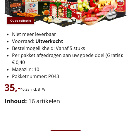
€75 tot €100
€100 en hoger
Oude collectie
Alle kerstpakketten 2026
Niet meer leverbaar
Voorraad:
Uitverkocht
Thema
Bestelmogelijkheid: Vanaf 5 stuks
Per pakket afgedragen aan uw goede doel (Gratis):
Origineel
€ 0,40
Magazijn: 10
Rituals
Pakketnummer: P043
Luxe
35,-
40,
28
incl. BTW
Mannen
Inhoud:
16 artikelen
Vrouwen
Duurzaam