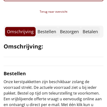
Borrelplank
Terug naar overzicht
Warmtekussen
NIEUW
Slowcooker
POPULAIR
Omschrijving
Bestellen
Bezorgen
Betalen
Noodradio
NIEUW
Omschrijving:
Deken (fleece plaid)
Alle artikelen
Overige
Bestellen
Ideeën
Onze kerstpakketten zijn beschikbaar zolang de
voorraad strekt. De actuele voorraad ziet u bij ieder
Personeel
pakket. Bestel op tijd om teleurstelling te voorkomen.
Een vrijblijvende offerte vraagt u eenvoudig online aan
Doe het zelf
en ontvangt u direct per e-mail. Met één klik kun u