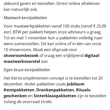
akkoord geven en bestellen. Direct online afrekenen
Sinterklaaspakketten
kan natuurlijk ook.
Maatwerk kerstpakketten
Particulier
Voor maatwerkpakketten vanaf 100 stuks (vanaf € 25,00
Kerstgeschenken 2026
excl. BTW per pakket) helpen onze adviseurs u graag.
Tot en met 1 november kun u pakketten volledig naar
Relatiegeschenken
wens samenstellen. Dit kan online of in één van onze
10 showrooms. Maak een afspraak voor
Cadeaubon
showroombezoek
of vraag een vrijblijvend
digitaal
maatwerkvoorstel
aan
Per stuk
Eigen keuze kerstpakketten
Het
Kerstcomplimenten
-concept
is te bestellen tot 20
Alle overige
december. Ander pakketten zoals
Jubileum
Kerstpakketten
,
Drankenpakketten
,
Rituals-
geschenken
en
Sinterklaaspakketten
zijn te bestellen
zolang de voorraad strekt.