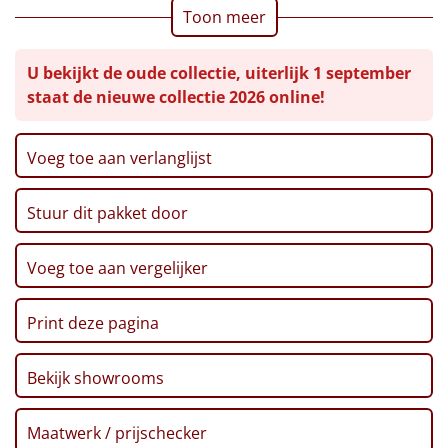
Toon meer
Leuke
U bekijkt de oude collectie, uiterlijk 1 september
Goedkope
staat de nieuwe collectie 2026 online!
Uniek
Voeg toe aan verlanglijst
Alle thema's
Stuur dit pakket door
Artikel
Hitster
Voeg toe aan vergelijker
NIEUW
Pizzarette
Print deze pagina
Tas
Bekijk showrooms
Wake up light
NIEUW
Maatwerk / prijschecker