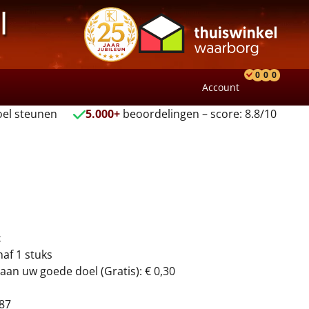
l
0
0
0
Account
Product
Verlang
Wink
el steunen
5.000+
beoordelingen – score: 8.8/10
t
naf 1 stuks
aan uw goede doel (Gratis): € 0,30
87