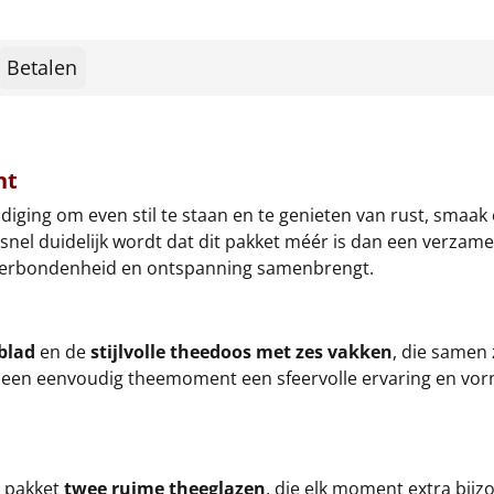
Betalen
nt
ing om even stil te staan en te genieten van rust, smaak e
al snel duidelijk wordt dat dit pakket méér is dan een verz
e verbondenheid en ontspanning samenbrengt.
blad
en de
stijlvolle theedoos met zes vakken
, die samen 
een eenvoudig theemoment een sfeervolle ervaring en vorm
t pakket
twee ruime theeglazen
, die elk moment extra bijz