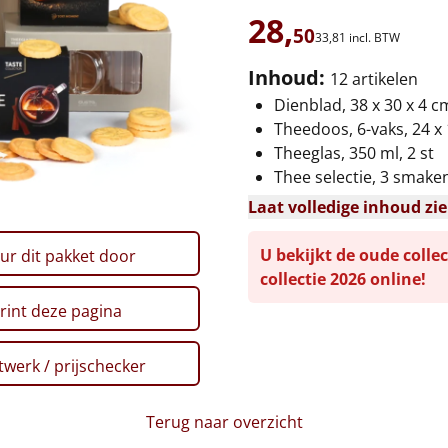
28,
50
33,
81
incl. BTW
Inhoud:
12 artikelen
Dienblad, 38 x 30 x 4 c
Theedoos, 6-vaks, 24 x
Theeglas, 350 ml, 2 st
Thee selectie, 3 smake
Laat volledige inhoud zi
U bekijkt de oude collec
ur dit pakket door
collectie 2026 online!
rint deze pagina
werk / prijschecker
Terug naar overzicht