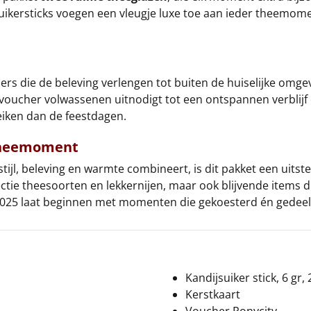
suikersticks voegen een vleugje luxe toe aan ieder theemom
rs die de beleving verlengen tot buiten de huiselijke omge
ls-voucher volwassenen uitnodigt tot een ontspannen verblijf 
reiken dan de feestdagen.
 Theemoment
tijl, beleving en warmte combineert, is dit pakket een uits
lectie theesoorten en lekkernijen, maar ook blijvende items 
 2025 laat beginnen met momenten die gekoesterd én gedee
Kandijsuiker stick, 6 gr, 
Kerstkaart