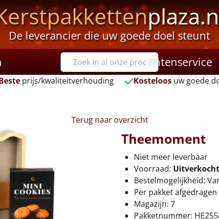
Kerstpakketten
plaza.n
De leverancier die uw goede doel steunt
n
Klantenservice
Beste
prijs/kwaliteitverhouding
Kosteloos
uw goede do
Terug naar overzicht
Theemoment
Niet meer leverbaar
Voorraad:
Uitverkoch
Bestelmogelijkheid: Va
Per pakket afgedragen 
Magazijn: 7
Pakketnummer: HE255