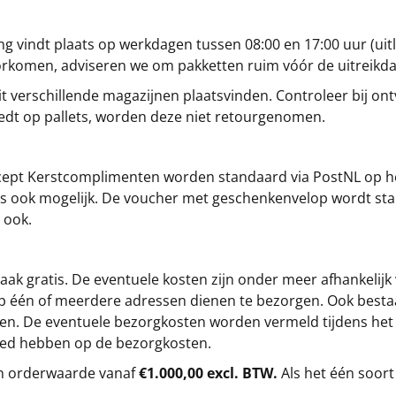
g vindt plaats op werkdagen tussen 08:00 en 17:00 uur (uitl
oorkomen, adviseren we om pakketten ruim vóór de uitreikd
t verschillende magazijnen plaatsvinden. Controleer bij ontv
iedt op pallets, worden deze niet retourgenomen.
cept
Kerstcomplimenten
worden standaard via PostNL op h
s is ook mogelijk. De voucher met geschenkenvelop wordt sta
 ook.
ak gratis. De eventuele kosten zijn onder meer afhankelijk
op één of meerdere adressen dienen te bezorgen. Ook besta
gen. De eventuele bezorgkosten worden vermeld tijdens het be
loed hebben op de bezorgkosten.
en orderwaarde vanaf
€1.000,00 excl. BTW.
Als het één soort