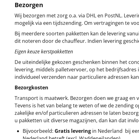
Bezorgen
Wij bezorgen met zorg o.a. via DHL en PostNL. Leverin
mogelijk via een tijdszending. Om vertragingen te v
Bij meerdere soorten pakketten kan de levering vanui
dit noteren door de chauffeur. Indien levering gesch
Eigen keuze kerstpakketten
De uiteindelijke gekozen geschenken binnen het con
levering, middels palletvervoer, op het bedrijfsadre
individueel verzenden naar particuliere adressen kan
Bezorgkosten
Transport is maatwerk. Bezorgen doen we graag en va
Tevens is het van belang te weten of we de zending 
zakelijke en/of particulieren adressen te laten bezor
u pakketten uit diverse magazijnen, dan kan dat inv
Bijvoorbeeld:
Gratis levering
in Nederland bij e
Nederland betreft (excl. Waddeneilanden).