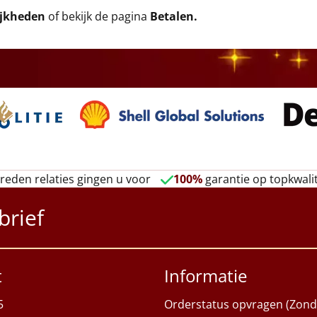
ijkheden
of bekijk de pagina
Betalen
.
reden relaties gingen u voor
100%
garantie op topkwalit
brief
t
Informatie
5
Orderstatus opvragen (Zond